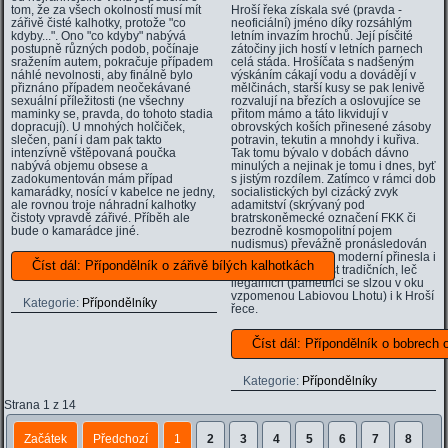
tom, že za všech okolností musí mít
Hroší řeka získala své (pravda -
zářivě čisté kalhotky, protože "co
neoficiální) jméno díky rozsáhlým
kdyby...". Ono "co kdyby" nabývá
letním invazím hrochů. Její písčité
postupně různých podob, počínaje
zátočiny jich hostí v letních parnech
sražením autem, pokračuje případem
celá stáda. Hrošíčata s nadšeným
náhlé nevolnosti, aby finálně bylo
výskáním cákají vodu a dovádějí v
přiznáno případem neočekávané
mělčinách, starší kusy se pak lenivě
sexuální příležitosti (ne všechny
rozvalují na březích a oslovujíce se
maminky se, pravda, do tohoto stadia
přitom mámo a táto likvidují v
dopracují). U mnohých holčiček,
obrovských koších přinesené zásoby
slečen, paní i dam pak takto
potravin, tekutin a mnohdy i kuřiva.
intenzívně vštěpovaná poučka
Tak tomu bývalo v dobách dávno
nabývá objemu obsese a
minulých a nejinak je tomu i dnes, byť
zadokumentován mám případ
s jistým rozdílem. Zatímco v rámci dob
kamarádky, nosící v kabelce ne jedny,
socialistických byl cizácký zvyk
ale rovnou troje náhradní kalhotky
adamitství (skrývaný pod
čistoty vpravdě zářivé. Příběh ale
bratrskoněmecké označení FKK či
bude o kamarádce jiné.
bezrodně kosmopolitní pojem
nudismus) převážně pronásledován
a potlačován, doba moderní přinesla i
Číst dál: Přípondělník o zářivě bílých kalhotkách
jeho rozšíření z míst tradičních, leč
ilegálních (pamětníci se slzou v oku
vzpomenou Labiovou Lhotu) i k Hroší
Kategorie:
Přípondělníky
řece.
Číst dál: Přípondělník o bobrech 
Kategorie:
Přípondělníky
Strana 1 z 14
Začátek
Předchozí
1
2
3
4
5
6
7
8