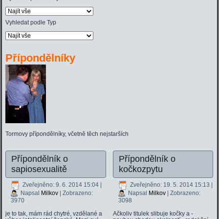
Vyhledat podle Typ
Přípondělníky
Tormovy přípondělníky, včetně těch nejstarších
Přípondělník o
Přípondělník o
sapiosexualitě
kočkozpytu
Zveřejněno: 9. 6. 2014 15:04
|
Zveřejněno: 19. 5. 2014 15:13
|
Napsal
Milkov
| Zobrazeno:
Napsal
Milkov
| Zobrazeno:
3970
3098
je to tak, mám rád chytré, vzdělané a
Ačkoliv titulek slibuje kočky a -