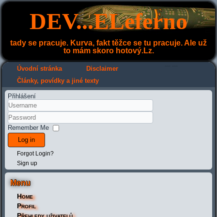
DEV...ELeferno
tady se pracuje. Kurva, fakt těžce se tu pracuje. Ale už
to mám skoro hotový.Lz.
---
---
Úvodní stránka
Disclaimer
Články, povídky a jiné texty
Přihlášení
Remember Me
Log in
Forgot Login?
Sign up
Menu
Home
Profil
Přehledy uživatelů