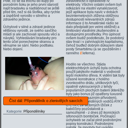
Poté, co se dá trochu do kupy po
zdravotnictví o opravdové IV
porodním šoku je jeho první starostí
elektrody. Všichni ostatní ovšem byli
najít bradavku a nadlábnout se ještě
odkázáni na vlastní vynalézavost,
před tím, než si dá šlofíka, aby rychle
jejíž aplikace byla navíc v dobách
a úspěšně vyrostlo v silného a
bezinternetových ztížena obtížnou
zdravého jedince.
dostupností relevantních zdrojů
informace (i to Amatérské rádio se
Úchylové v silné a zdravé jedince
dalo předplatit jen velmi obtížně) a
většinou vyrostli, ze svého savčího
limitování vlastními zkušenostmi a
mládí si ale zachovali spoustu věcí a
dostupnými prostředky. Pro úplnost
návyků. Vyhledávání bradavky pro
ovšem budiž podotknuto, že podobný
tento účel ponechejme stranou a
stav trval i v zahnívajícím kapitalismu,
věnujme se sání. Nebo podtlaku.
čehož buďtež dobrým důkazem staré
Nebo dojení.
posty Smartstimu (a se zpožděním i
E
ranného
leferna).
Hodilo se všechno. Stáda
elektrochtivých úchylů byla ochotna
použít jakýkoliv materiál s vodivostí
lepší mokrého dřeva. K vidění tak byly
úžasné konstrukce z holého
zvonkového drátu, uhlíkových tyčí,
opatrně vykroucených z tehdy
populárních plochých baterií (kteréžto
byly jako bonus již opatřeny luxusně
pájitelným mosazným přívodem),
Číst dál: Přípondělník o zlenivělých savcích
hliníkových i měděných vodičů AYKY
či CYKY, ze stříbrných lžiček z
babiččiny pozůstalosti a -
Kategorie:
Přípondělníky
samozřejmě - z dnes již ikonických
sifonových bombiček. Počínající
úchylweb se začal plnit podrobnými
popisy konstrukcí. Podrobnými
natolik, že mnohdy byl uváděn