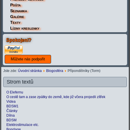
Pošta
Seznamka
Galérie
Texty
Líziny kreslenky
Spokojeni?
Jste zde:
Úvodní stránka
Blogosféra
Přípondělníky (Torm)
Strom textů
O Elefernu
O cestě tam a zase zpátky do země, kde již včera projedli zítřek
Videa
BDSM1
Články
Dílna
BDSM
Elektrostimulace etc.
Bondage