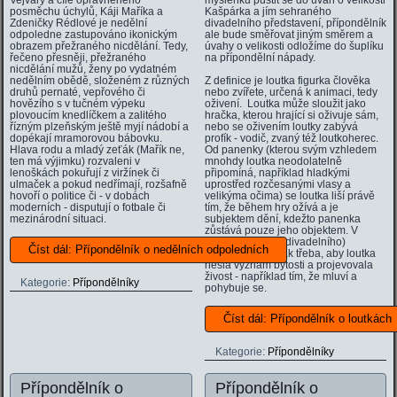
Vejvary a cíle oprávněného
myšlenku pustit se do úvah o velikosti
posměchu úchylů, Káji Maříka a
Kašpárka a jím sehraného
Zdeničky Rédlové je nedělní
divadelního představení, přípondělník
odpoledne zastupováno ikonickým
ale bude směřovat jiným směrem a
obrazem přežraného nicdělání. Tedy,
úvahy o velikosti odložíme do šuplíku
řečeno přesněji, přežraného
na přípondělní nápady.
nicdělání mužů, ženy po vydatném
nedělním obědě, složeném z různých
Z definice je loutka figurka člověka
druhů pernaté, vepřového či
nebo zvířete, určená k animaci, tedy
hovězího s v tučném výpeku
oživení. Loutka může sloužit jako
plovoucím knedlíčkem a zalitého
hračka, kterou hrající si oživuje sám,
řízným plzeňským ještě myjí nádobí a
nebo se oživením loutky zabývá
dopékají mramorovou bábovku.
profík - vodič, zvaný též loutkoherec.
Hlava rodu a mladý zeťák (Mařík ne,
Od panenky (kterou svým vzhledem
ten má výjimku) rozvaleni v
mnohdy loutka neodolatelně
lenoškách pokuřují z viržínek či
připomíná, například hladkými
ulmaček a pokud nedřímají, rozšafně
uprostřed rozčesanými vlasy a
hovoří o politice či - v dobách
velikýma očima) se loutka liší právě
moderních - disputují o fotbale či
tím, že během hry ožívá a je
mezinárodní situaci.
subjektem dění, kdežto panenka
zůstává pouze jeho objektem. V
rámci (například divadelního)
Číst dál: Přípondělník o nedělních odpoledních
představení je pak třeba, aby loutka
nesla význam bytosti a projevovala
živost - například tím, že mluví a
Kategorie:
Přípondělníky
pohybuje se.
Číst dál: Přípondělník o loutkách
Kategorie:
Přípondělníky
Přípondělník o
Přípondělník o