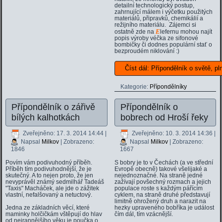
detailní technologický postup,
zahrnující málem i výčetku použitých
materiálů, připravků, chemikálií a
režijního materiálu. Zájemci si
E
ostatně zde na
lefernu mohou najít
popis výroby véčka ze sifonové
bombičky či dodnes populární stať o
bezproudém niklování :)
Číst dál: Přípondělník o světě, p
Kategorie:
Přípondělníky
Přípondělník o zářivě
Přípondělník o
bílých kalhotkách
bobrech od Hroší řeky
Zveřejněno: 17. 3. 2014 14:44
|
Zveřejněno: 10. 3. 2014 14:36
|
Napsal
Milkov
| Zobrazeno:
Napsal
Milkov
| Zobrazeno:
1846
1667
Povím vám podivuhodný příběh.
S bobry je to v Čechách (a ve střední
Příběh tím podivuhodnější, že je
Evropě obecně) takové všelijaké a
skutečný. A to nejen proto, že jen
nejednoznačné. Na straně jedné
nevyprávěl známý sedmilhář Tadeáš
zažívají povšechný rozmach a jejich
"Taxis" Macháček, ale jde o zážitek
populace roste s každým pářícím
vlastní, nefalšovaný a netuctový.
cyklem, na straně druhé představují
limitně ohrožený druh a narazit na
Jedna ze základních věcí, které
hezky upraveného bobříka je událost
maminky holčičkám vštěpují do hlav
čím dál, tím vzácnější.
od nejrannějšího věku je poučka o