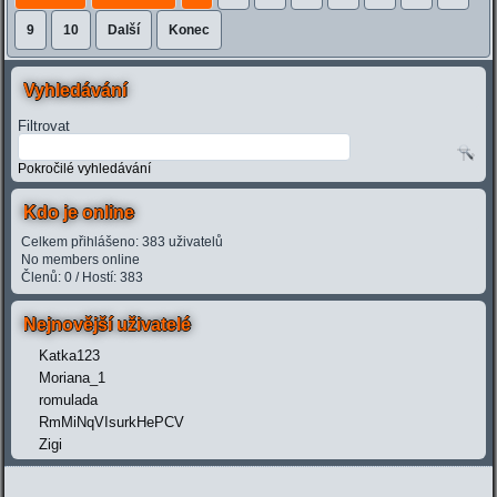
9
10
Další
Konec
Vyhledávání
Filtrovat
Pokročilé vyhledávání
Kdo je online
Celkem přihlášeno: 383 uživatelů
No members online
Členů: 0 / Hostí: 383
Nejnovější uživatelé
Katka123
Moriana_1
romulada
RmMiNqVIsurkHePCV
Zigi