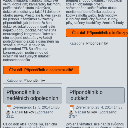
vůbec inteligentní ženské. Mezi své
pouhou shodou okolností - redakční
velmi dobré (tm) kamarádky tak mohu
sdělení obsahuje prosbu
počítat slušné stádo inženýrek,
spřáteleného kočkařského útulku,
doktorek medicíny a taktéž i doktorek
meritem přípondělníku budou ty
obého práva. Přesto ale ti, kteří čekali
kočky z motta webu, tedy kočičky,
na jednou inženýrkou avízovaný
kundičky, mušličky, škeble, kundy,
přípondělník jak jeden inža šest
píčy, kačeny, buchtičky, žemle či frndy.
doktorek šukal budou muset ještě
nějakou dobu počkat, neb výlet na
Číst dál: Přípondělník o kočkozp
neurologický kongres do Tater a s
ním spojené eskapády vyžadují
podrobnějšího zažití a osmyslení na
Kategorie:
Přípondělníky
straně autorově. A navíc na
předvedení TENSu přímo na
kongresovém pódiu vinou od
účastníků nezávislých událostí
nakonec nedošlo.
Číst dál: Přípondělník o sapiosexualitě
Kategorie:
Přípondělníky
Přípondělník o
Přípondělník o
nedělních odpoledních
loutkách
Zveřejněno: 12. 5. 2014 14:35
|
Zveřejněno: 28. 4. 2014 14:38
|
Napsal
Milkov
| Zobrazeno:
Napsal
Milkov
| Zobrazeno:
2211
2757
Už od dob otce Kondelíka, ženicha
Zvolená tématika sice nabízí svůdnou