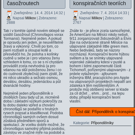
časožroutech
konspiračních teoriích
Zveřejněno: 14. 4. 2014 14:32
|
Zveřejněno: 7. 4. 2014 14:33
|
Napsal
Milkov
| Zobrazeno:
Napsal
Milkov
| Zobrazeno:
2888
2767
Tak i v tomhle úplně novém sklepě se
Znáte to - je přece zcela samozřejmé,
usídlil časožrout (Chronofagos vorax
že Američani na Měsíci nikdy nebyli,
Tormansi). Nejméně jeden. A pokud
9/11 zorganizovali židozednáři a Elvis
je opravdu jen jeden, je neuvěřitelně
žije na odvrácené straně Měsíce na
žravý a výkonný. Chvíli po tom, co
utajované základně little green men.
jsem rozbalil a oloupal kotě a
Nebo šediváků, tady se názory
přesvědčil ho, že poloha s kolínky
rozcházejí. Konspirační teorie hýbou
cudně u sebe je i pro vdanou ženu
světem a ta se snímky utajované
vzhledem k tomu, co se s ní chystám
vojenské základny kdesi v pusté a
provádět zcela nevhodná (a pro
bohem i lidmi zapomenuté části
vdanou na stůl položenou ženu i co
Tichomoří, pořízenými utajovaným - z
do cudnosti zbytečná) jsem zjistil, že
prdele vytaženým - ajfounem
mi něco ukradlo a sežralo osmou,
inženýra IBM, pracujícícho pro Apple
devátou, desátou, jedenáctou a půl
na utajovaných projektech nepatří ani
dvanácté hodiny.
zdaleka k těm nejšílenějším. A
protože můj oblíbený server si klade
Nejméně jeden přípondělník o
za cíl držet ... ehm... prst... na tepu
zlodějích času tady už je, nicméně
doby, přispěji konspirační teorií
doba i základní výzkum pokročily za
vlastní.
tu dobu daleko vpřed a chování
chronofágů se podařilo v hrubých
Číst dál: Přípondělník o konspirač
rysech popsat a klasifikovat. Podoba
chronofágů samých ovšem dosud
zůstává předmětem sporů a
Kategorie:
Přípondělníky
spekulací. Je vcelku dobře možné, že
chronofágus samotný přijímá podobu,
závislou ve značné míře na podobě a