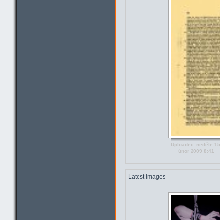
Uploaded: neděle 15
únor 2009 8:41
Latest images