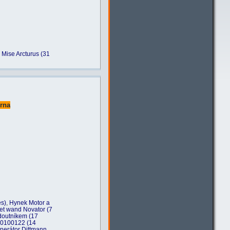
,
Mise Arcturus (31
erna
es)
,
Hynek Motor a
let wand Novator (7
doutníkem (17
 20100122 (14
nerátor Dittmann