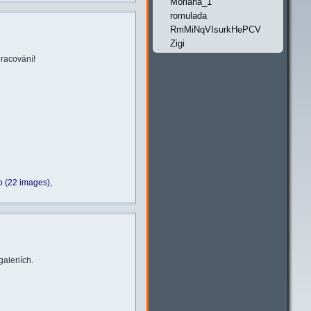
Moriana_1
romulada
RmMiNqVIsurkHePCV
Zigi
pracování!
 (22 images)
,
aleriích.