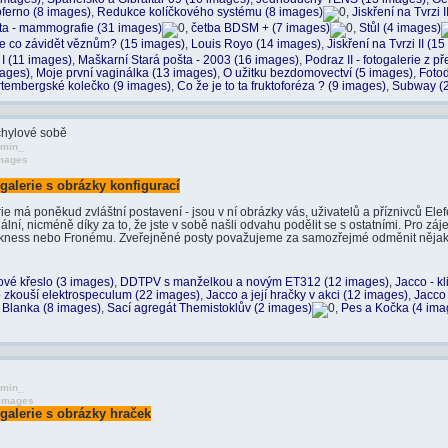
oferno (8 images)
,
Redukce kolíčkového systému (8 images)
,
Jiskření na Tvrzi 
a - mammografie (31 images)
,
četba BDSM + (7 images)
,
Stůl (4 images)
 je co závidět věznům? (15 images)
,
Louis Royo (14 images)
,
Jiskření na Tvrzi II (1
 I (11 images)
,
Maškarní Stará pošta - 2003 (16 images)
,
Podraz II - fotogalerie z p
mages)
,
Moje první vaginálka (13 images)
,
O užitku bezdomovectví (5 images)
,
Foto
tembergské kolečko (9 images)
,
Co že je to ta fruktoforéza ? (9 images)
,
Subway (2
chylové sobě
dmin_
images
galerie s obrázky konfigurací
rie má poněkud zvláštní postavení - jsou v ní obrázky vás, uživatelů a příznivců Ele
ální, nicméně díky za to, že jste v sobě našli odvahu podělit se s ostatními. Pro zá
rkness nebo Fronému. Zveřejněné posty považujeme za samozřejmé odměnit nějakou
ové křeslo (3 images)
,
DDTPV s manželkou a novým ET312 (12 images)
,
Jacco - kl
 zkouší elektrospeculum (22 images)
,
Jacco a její hračky v akci (12 images)
,
Jacco 
 Blanka (8 images)
,
Sací agregát Themistoklův (2 images)
,
Pes a Kočka (4 ima
dmin_
 images
galerie s obrázky hraček