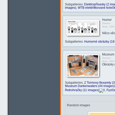
Subgalleries:
Elektropřísavky (2 im
images)
,
WTB elektrifikované koleč
Humor
Owner:
Size: 135
Něco věcí
Subgalleries:
Humorné obrázky (18
Muzeum
Owner:
Size: 764
Obrázky 
Subgalleries:
Z Tormovy flexarety (
Museum Darkenwaters (44 images)
Retrohračky (11 images)
,
Fyzič
Random images