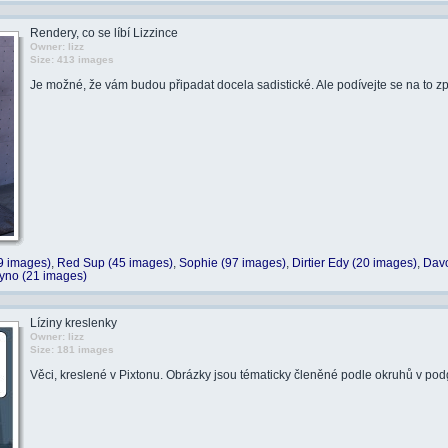
Rendery, co se líbí Lizzince
Owner: lizz
Size: 413 images
Je možné, že vám budou připadat docela sadistické. Ale podívejte se na to z
9 images)
,
Red Sup (45 images)
,
Sophie (97 images)
,
Dirtier Edy (20 images)
,
Davo
yno (21 images)
Líziny kreslenky
Owner: lizz
Size: 181 images
Věci, kreslené v Pixtonu. Obrázky jsou tématicky členěné podle okruhů v podg