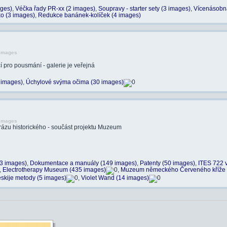
ages)
,
Véčka řady PR-xx (2 images)
,
Soupravy - starter sety (3 images)
,
Vícenásobn
ko (3 images)
,
Redukce banánek-kolíček (4 images)
 images
 pro pousmání - galerie je veřejná
 images)
,
Úchylové svýma očima (30 images)
 images
rázu historického - součást projektu Muzeum
33 images)
,
Dokumentace a manuály (149 images)
,
Patenty (50 images)
,
ITES 722 v
,
Electrotherapy Museum (435 images)
,
Muzeum německého Červeného kříže 
eskije metody (5 images)
,
Violet Wand (14 images)