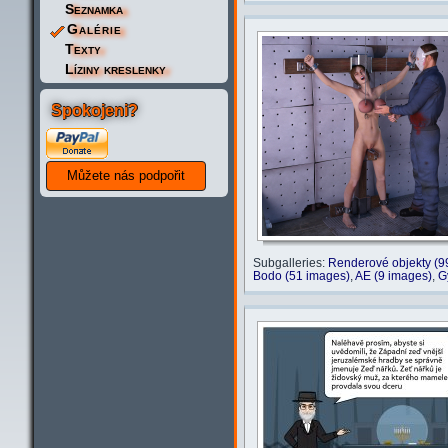
Seznamka
Galérie
Texty
Líziny kreslenky
Spokojeni?
Subgalleries:
Renderové objekty (9
Bodo (51 images)
,
AE (9 images)
,
G