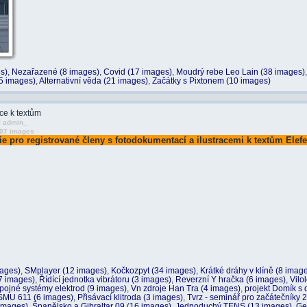
s)
,
Nezařazené (8 images)
,
Covid (17 images)
,
Moudrý rebe Leo Lain (38 images)
(5 images)
,
Alternativní věda (21 images)
,
Začátky s Pixtonem (10 images)
ace k textům
 admin_
507 images
ie pro registrované členy s fotodokumentací a ilustracemi k textům Elef
mages)
,
SMplayer (12 images)
,
Kočkozpyt (34 images)
,
Krátké dráhy v klíně (8 imag
(7 images)
,
Řídící jednotka vibrátoru (3 images)
,
Reverzní Y hračka (6 images)
,
Vilo
ípojné systémy elektrod (9 images)
,
Vn zdroje Han Tra (4 images)
,
projekt Domík s 
 SMU 611 (6 images)
,
Přisávací klitroda (3 images)
,
Tvrz - seminář pro začátečníky
images)
,
Španělsko a Gibraltar 09 (16 images)
,
Jednoduchý TENS (13 images)
,
Ge