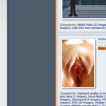
Subgalleries:
Méďa Péďa (32 image
images)
,
Lilith toho moc nenakecá 
Ilustr
Owner:
Size: 
Galer
Subgalleries:
Zajímavé grafiky (2 i
jeho akce (1 images)
,
Nový Ateliér 
images)
,
Steampunk (5 images)
,
Př
images)
,
EKG (32 images)
,
Hellige
images)
,
Měřidlo proudu dráhou (3 