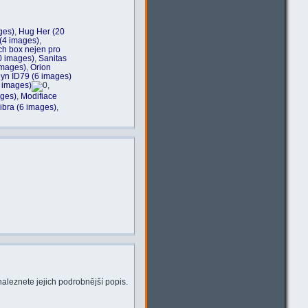
ges)
,
Hug Her (20
e (4 images)
,
ch box nejen pro
0 images)
,
Sanitas
images)
,
Orion
dyn ID79 (6 images)
 images)
,
ages)
,
Modifiace
ibra (6 images)
,
naleznete jejich podrobnější popis.