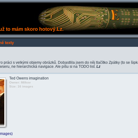
e už to mám skoro hotový.Lz.
né texty
práci s velkými objemy obrázků. Dobastlila jsem do něj tlačítko Zpátky (to se šip
owseru, ne hierarchická navigace. Ale píšu si na TODO list.
Lz
Ted Owens imagination
Owner: Milkov
Size: 16 images
 images)