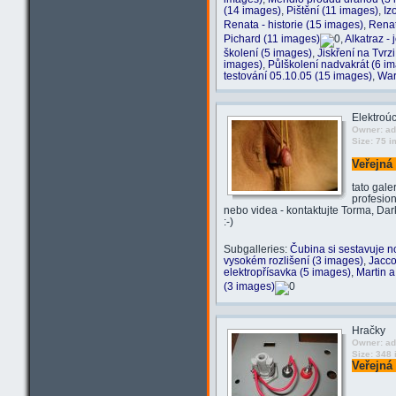
(14 images)
,
Pištění (11 images)
,
Iz
Renata - historie (15 images)
,
Renat
Pichard (11 images)
,
Alkatraz -
školení (5 images)
,
Jiskření na Tvrzi
images)
,
Půlškolení nadvakrát (6 i
testování 05.10.05 (15 images)
,
War
Elektroú
Owner: a
Size: 75 
Veřejná 
tato gale
profesion
nebo videa - kontaktujte Torma, Da
:-)
Subgalleries:
Čubina si sestavuje n
vysokém rozlišení (3 images)
,
Jacco
elektropřísavka (5 images)
,
Martin a
(3 images)
Hračky
Owner: a
Size: 348
Veřejná 