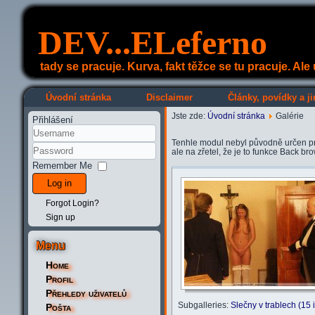
DEV...ELeferno
tady se pracuje. Kurva, fakt těžce se tu pracuje. Al
Úvodní stránka
Disclaimer
Články, povídky a ji
Jste zde:
Úvodní stránka
Galérie
Přihlášení
Tenhle modul nebyl původně určen pro 
ale na zřetel, že je to funkce Back br
Remember Me
Log in
Forgot Login?
Sign up
Menu
Home
Profil
Přehledy uživatelů
Subgalleries:
Slečny v trablech (15
Pošta