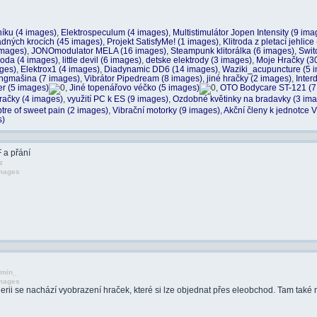
níku (4 images)
,
Elektrospeculum (4 images)
,
Multistimulátor Jopen Intensity (9 ima
adných krocích (45 images)
,
Projekt SatisfyMe! (1 images)
,
Klitroda z pletací jehlic
images)
,
JONOmodulator MELA (16 images)
,
Steampunk klitorálka (6 images)
,
Swit
troda (4 images)
,
little devil (6 images)
,
detske elektrody (3 images)
,
Moje Hračky (3
ges)
,
Elektrox1 (4 images)
,
Diadynamic DD6 (14 images)
,
Waziki_acupuncture (5 
ngmašina (7 images)
,
Vibrátor Pipedream (8 images)
,
jiné hračky (2 images)
,
Inter
er (5 images)
,
Jiné topenářovo véčko (5 images)
,
OTO Bodycare ST-121 (7
račky (4 images)
,
využití PC k ES (9 images)
,
Ozdobné květinky na bradavky (3 im
tre of sweet pain (2 images)
,
Vibrační motorky (9 images)
,
Akční členy k jednotce V
s)
 a přání
z
images
dmin_
images
lerii se nachází vyobrazení hraček, které si lze objednat přes eleobchod. Tam také 