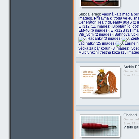
Subgalleries:
Vaginálka z madla pil
images)
,
Přísavná klitroda ve 40 sn
Generátor Health&Beauty 804S (2 
ET312 (11 images)
,
Bipolární dildo
EM-40 (6 images)
,
ET-312B (31 ima
Vib_Stim (2 images)
,
Bahnova fucki
,
Hádanky (3 images)
,
Zept
vaginálky (25 images)
,
Larine h
véčka za pár korun (3 images)
,
Scep
Multifunkční trestná koza (15 image
Archiv PF
Owner: liz
Size: 18 
Obchod
Owner: a
Size: 21 
V této ga