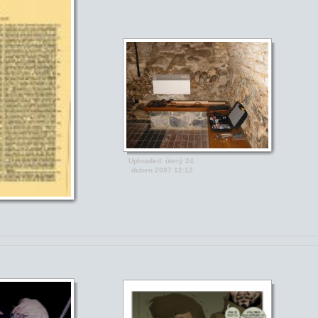
Uploaded: úterý 24.
duben 2007 12:12
.