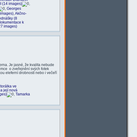
III (14 images)
,
,
Georges
5 images)
,
Akčno-
řednášky (8
dokumentace k
7 images)
ferna. Je jasné, že kvalita nebude
jemce o zveřejnění svých fotek
 eleferní drobností nebo i večeří
itorálka ve
a její nová
ges)
,
Tamarka