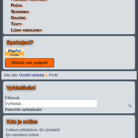
Pošta
Seznamka
Galérie
Texty
Líziny kreslenky
Spokojeni?
Jste zde:
Úvodní stránka
Profil
Vyhledávání
Filtrovat
Pokročilé vyhledávání
Kdo je online
Celkem přihlášeno: 83 uživatelů
No members online