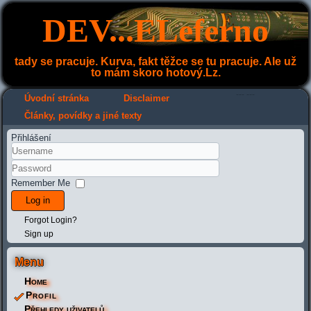
DEV...ELeferno
tady se pracuje. Kurva, fakt těžce se tu pracuje. Ale už
to mám skoro hotový.Lz.
---
---
Úvodní stránka
Disclaimer
Články, povídky a jiné texty
Přihlášení
Remember Me
Log in
Forgot Login?
Sign up
Menu
Home
Profil
Přehledy uživatelů