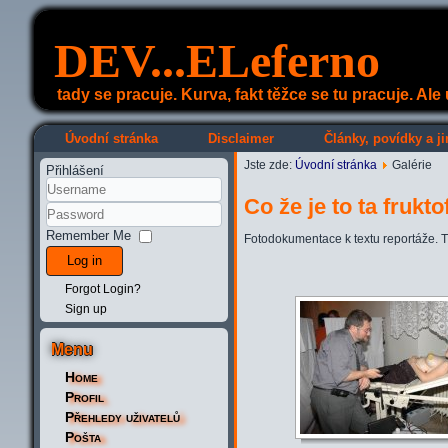
DEV...ELeferno
tady se pracuje. Kurva, fakt těžce se tu pracuje. Al
Úvodní stránka
Disclaimer
Články, povídky a ji
Jste zde:
Úvodní stránka
Galérie
Přihlášení
Co že je to ta frukt
Remember Me
Fotodokumentace k textu reportáže. T
Log in
Forgot Login?
Sign up
Menu
Home
Profil
Přehledy uživatelů
Pošta