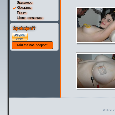
Seznamka
Galérie
Texty
Líziny kreslenky
Spokojeni?
Veškeré i