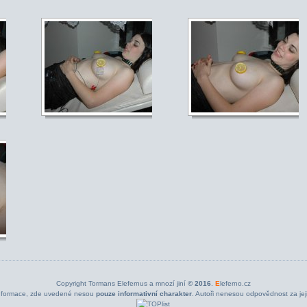
Copyright Tormans Elefernus a mnozí jiní
© 2016
.
E
leferno.cz
nformace, zde uvedené nesou
pouze informativní charakter
. Autoři nenesou odpovědnost za jeji