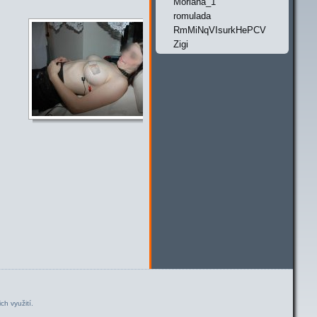
Moriana_1
romulada
RmMiNqVIsurkHePCV
Zigi
ch využití.