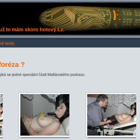
e už to mám skoro hotový.Lz.
né texty
oforéza ?
ýká se jedné speciální části Mafiánského podrazu.