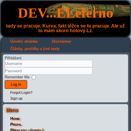
DEV...ELeferno
tady se pracuje. Kurva, fakt těžce se tu pracuje. Ale už
to mám skoro hotový.Lz.
---
---
Úvodní stránka
Disclaimer
Články, povídky a jiné texty
Přihlášení
Remember Me
Log in
Forgot Login?
Sign up
Menu
Home
Profil
Přehledy uživatelů