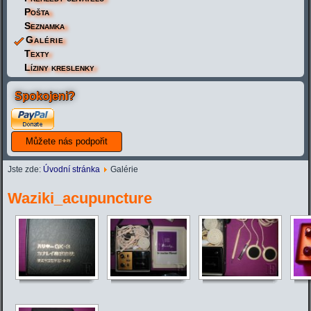
Pošta
Seznamka
Galérie
Texty
Líziny kreslenky
Spokojeni?
Jste zde:
Úvodní stránka
Galérie
Waziki_acupuncture