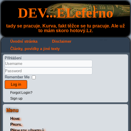
DEV...ELeferno
tady se pracuje. Kurva, fakt těžce se tu pracuje. Ale už
to mám skoro hotový.Lz.
---
---
Úvodní stránka
Disclaimer
Články, povídky a jiné texty
Přihlášení
Remember Me
Log in
Forgot Login?
Sign up
Menu
Home
Profil
Přehledy uživatelů