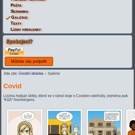
Pošta
Seznamka
Galérie
Texty
Líziny kreslenky
Spokojeni?
Jste zde:
Úvodní stránka
Galérie
Covid
Lizzina hejtuje úblby, které se v rámci boje s Coviden odehrály, zejména pak
"Kůži" Arenbergera.