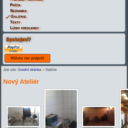
Pošta
Seznamka
Galérie
Texty
Líziny kreslenky
Spokojeni?
Jste zde:
Úvodní stránka
Galérie
Nový Ateliér