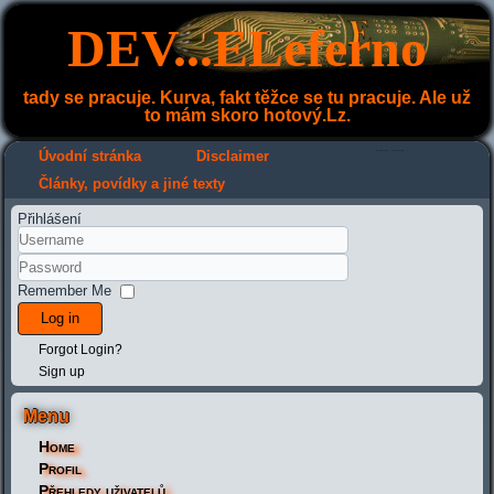
DEV...ELeferno
tady se pracuje. Kurva, fakt těžce se tu pracuje. Ale už
to mám skoro hotový.Lz.
---
---
Úvodní stránka
Disclaimer
Články, povídky a jiné texty
Přihlášení
Remember Me
Log in
Forgot Login?
Sign up
Menu
Home
Profil
Přehledy uživatelů