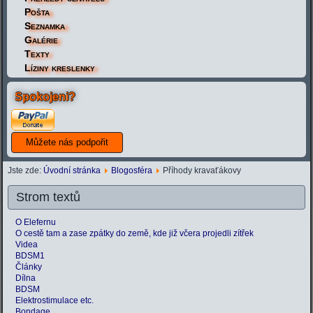
Pošta
Seznamka
Galérie
Texty
Líziny kreslenky
Spokojeni?
Jste zde:
Úvodní stránka
Blogosféra
Příhody kravaťákovy
Strom textů
O Elefernu
O cestě tam a zase zpátky do země, kde již včera projedli zítřek
Videa
BDSM1
Články
Dílna
BDSM
Elektrostimulace etc.
Bondage