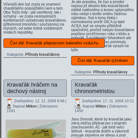
Je ale pravdou, že čas a prostor
Včerejší den byl zcela ve znamení
nejsou již dlouho této kravaťákově
chaotického popojíždění sem a tam.
zálibě nakloněny a konec uplynulého
Oba ToDo listy - jak vanilkový, tak i
roku nebyl v tomto směru žádnou
úchylný - ve zcela nesmyslných
výjimkou. Své k tomu řekla i
kombinacích vyžadovaly kravaťákovu
normotvorná smršť OICA (a také
přítomnost (mnohdy i současnou) na
ACEA, byť ve smyslu přibližně
různých, od sebe notně vzdálených
opačném), pročež nebylo kravaťákovi
místech republiky.
popřáno prožít konec roku v klidu a
pohodě. S rozlítaným Silvestrem ale
zmatky alespoň na čas pominuly,
Číst dál: Kravaťák přepravcem baleného vzduchu
vášně utichly a kravaťák vyrazil na
lyže.
Kategorie:
Příhody kravaťákovy
Číst dál: Kravaťák lyžníkem
Kategorie:
Příhody kravaťákovy
Kravaťák hráčem na
Kravaťák
dechový nástroj
chronometristou
Zveřejněno: 12. 12. 2009 9:46
|
Zveřejněno: 17. 11. 2009 10:21
Napsal
Milkov
| Zobrazeno:
|
Napsal
Milkov
| Zobrazeno:
1591
1450
Jsou živnosti, které by kravaťák jako
zdroj obživy přijímal jen s krajním
znechucením. Ač - jak tvrdí velcí
šéfové - kravaťák dobře a výkonně
pracuje zejména ve stresu a pod