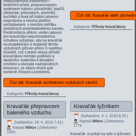
nepoužitelných ozdobných i
funkčních prvků, propracovaným
systémem náboru zahradníků, topičů,
uklízeček, pokojských, dveřníků,
Číst dál: Kravaťák obětí obchodn
kuchtíků a ficek při totální absenci
majordoma a mnoha dalšími
vychytávkami, v menším měřítku
Kategorie:
Příhody kravaťákovy
podobnými podnikatelskému baroku.
Penězodárce přitom, veden jakousi
pro kravaťáka nepochopitelnou
úchylkou vyžaduje, aby se kravaťák
na projektování a výstavbě těchto
vzdušných píčovin přímo či nepřímo
účastnil, což z jedné strany přináší
kravaťákovi nemálo potěšení a
studijního materiálu k tématům
zmrdství a etologie nadnárodních
korporací, ze strany druhé pak
neméně chlopot a problémů.
Číst dál: Kravaťák architektem vzdušných zámků.
Kategorie:
Příhody kravaťákovy
Kravaťák přepravcem
Kravaťák lyžníkem
baleného vzduchu
Zveřejněno: 3. 1. 2010 8:25
|
Napsal
Milkov
| Zobrazeno:
Zveřejněno: 29. 4. 2010 7:43
|
1776
Napsal
Milkov
| Zobrazeno:
1653
Kravaťák si potrpí na lyže a lyžování.