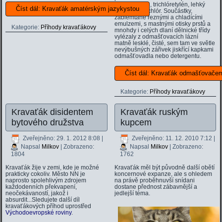
Toluen, xylen, trichlóretylén, lehký
Číst dál: Kravaťák amatérským jazykystou
benzín, tetrachlór. Součástky,
zablemtané řeznými a chladícími
emulzemi, s mastnými otisky prstů a
Kategorie:
Příhody kravaťákovy
mnohdy i celých dlaní dělnické třídy
vylézaly z odmašťovacích lázní
matně lesklé, čisté, sem tam ve světle
nevýbušných zářivek jiskřící kapkami
odmašťovadla nebo detergentu.
Číst dál: Kravaťák odmašťovače
Kategorie:
Příhody kravaťákovy
Kravaťák disidentem
Kravaťák ruským
bytového družstva
kupcem
Zveřejněno: 29. 1. 2012 8:08
|
Zveřejněno: 11. 12. 2010 7:12
|
Napsal
Milkov
| Zobrazeno:
Napsal
Milkov
| Zobrazeno:
1804
1762
Kravaťák žije v zemi, kde je možné
Kravaťák měl být původně další obětí
prakticky cokoliv. Město NN je
koncernové expanze, ale s ohledem
naprosto spolehlivým zdrojem
na právě proběhnuvší snídani
každodenních překvapení,
dostane přednost zábavnější a
neočekávaností, jakož i
jedlejší téma.
absurdit...Sledujete další díl
kravaťákových příhod uprostřed
Východoevropské roviny
.