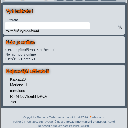
Vyhledávání
Filtrovat
Pokročilé vyhledávání
Kdo je online
Celkem přihlášeno: 69 uživatelů
No members online
Členů: 0 / Hostí: 69
Nejnovější uživatelé
Katka123
Moriana_1
romulada
RmMiNqVIsurkHePCV
Zigi
Copyright Tormans Elefernus a mnozí jiní
© 2016
.
E
leferno.cz
Veškeré informace, zde uvedené nesou
pouze informativní charakter
. Autoři
nenesou odpovědnost za jejich využití.