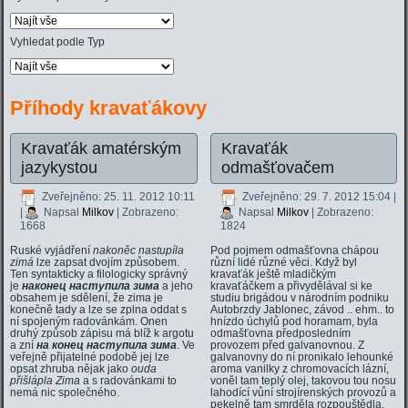
Vyhledat podle Typ
Příhody kravaťákovy
Kravaťák amatérským
Kravaťák
jazykystou
odmašťovačem
Zveřejněno: 25. 11. 2012 10:11
Zveřejněno: 29. 7. 2012 15:04
|
|
Napsal
Milkov
| Zobrazeno:
Napsal
Milkov
| Zobrazeno:
1668
1824
Ruské vyjádření
nakoněc nastupíla
Pod pojmem odmašťovna chápou
zimá
lze zapsat dvojím způsobem.
různí lidé různé věci. Když byl
Ten syntakticky a filologicky správný
kravaťák ještě mladičkým
je
наконец наступила зима
a jeho
kravaťáčkem a přivydělával si ke
obsahem je sdělení, že zima je
studiu brigádou v národním podniku
konečně tady a lze se zplna oddat s
Autobrzdy Jablonec, závod .. ehm.. to
ní spojeným radovánkám. Onen
hnízdo úchylů pod horamam, byla
druhý způsob zápisu má blíž k argotu
odmašťovna předposledním
a zní
на конец наступила зима
. Ve
provozem před galvanovnou. Z
veřejně přijatelné podobě jej lze
galvanovny do ní pronikalo lehounké
opsat zhruba nějak jako
оuda
aroma vanilky z chromovacích lázní,
přišlápla Zima
a s radovánkami to
voněl tam teplý olej, takovou tou nosu
nemá nic společného.
lahodící vůní strojírenských provozů a
pekelně tam smrděla rozpouštědla.