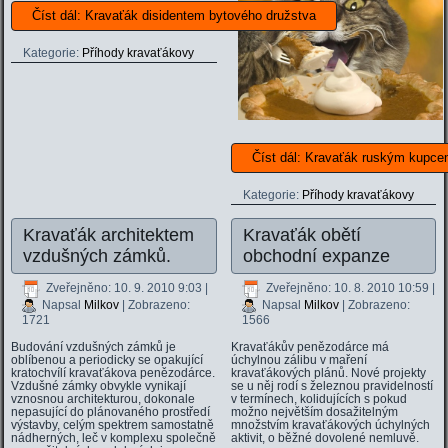
Číst dál: Kravaťák disidentem bytového družstva
Kategorie:
Příhody kravaťákovy
Číst dál: Kravaťák ruským kupc
Kategorie:
Příhody kravaťákovy
Kravaťák architektem
Kravaťák obětí
vzdušných zámků.
obchodní expanze
Zveřejněno: 10. 9. 2010 9:03
|
Zveřejněno: 10. 8. 2010 10:59
|
Napsal
Milkov
| Zobrazeno:
Napsal
Milkov
| Zobrazeno:
1721
1566
Budování vzdušných zámků je
Kravaťákův penězodárce má
oblíbenou a periodicky se opakující
úchylnou zálibu v maření
kratochvílí kravaťákova penězodárce.
kravaťákových plánů. Nové projekty
Vzdušné zámky obvykle vynikají
se u něj rodí s železnou pravidelností
vznosnou architekturou, dokonale
v termínech, kolidujících s pokud
nepasující do plánovaného prostředí
možno největším dosažitelným
výstavby, celým spektrem samostatně
množstvím kravaťákových úchylných
nádherných, leč v komplexu společně
aktivit, o běžné dovolené nemluvě.