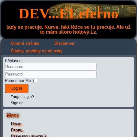
DEV...ELeferno
tady se pracuje. Kurva, fakt těžce se tu pracuje. Ale už
to mám skoro hotový.Lz.
---
---
Úvodní stránka
Disclaimer
Články, povídky a jiné texty
Přihlášení
Remember Me
Log in
Forgot Login?
Sign up
Menu
Home
Profil
Přehledy uživatelů