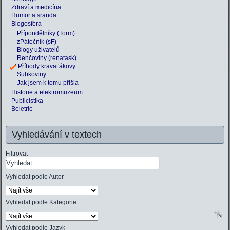
Zdraví a medicína
Humor a sranda
Blogosféra
Přípondělníky (Torm)
zPátečník (sF)
Blogy uživatelů
Renčoviny (renatask)
Příhody kravaťákovy
Subkoviny
Jak jsem k tomu přišla
Historie a elektromuzeum
Publicistika
Beletrie
Vyhledávání v textech
Filtrovat
Vyhledat podle Autor
Vyhledat podle Kategorie
Vyhledat podle Jazyk