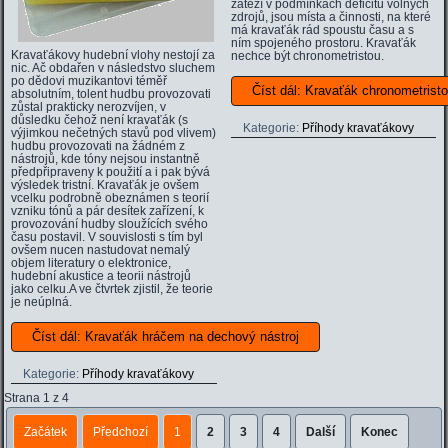
zátěží v podmínkách deficitu volných
zdrojů, jsou místa a činnosti, na které
má kravaťák rád spoustu času a s
ním spojeného prostoru. Kravaťák
Kravaťákovy hudební vlohy nestojí za
nechce být chronometristou.
nic. Ač obdařen v následstvo sluchem
po dědovi muzikantovi téměř
Číst dál: Kravaťák chronometrist
absolutním, tolent hudbu provozovati
zůstal prakticky nerozvíjen, v
důsledku čehož není kravaťák (s
Kategorie:
Příhody kravaťákovy
výjimkou nečetných stavů pod vlivem)
hudbu provozovati na žádném z
nástrojů, kde tóny nejsou instantně
předpřipraveny k použití a i pak bývá
výsledek tristní. Kravaťák je ovšem
vcelku podrobně obeznámen s teorií
vzniku tónů a pár desítek zařízení, k
provozování hudby sloužících svého
času postavil. V souvislosti s tím byl
ovšem nucen nastudovat nemalý
objem literatury o elektronice,
hudební akustice a teorii nástrojů
jako celku.A ve čtvrtek zjistil, že teorie
je neúplná.
Číst dál: Kravaťák hráčem na dechový nástroj
Kategorie:
Příhody kravaťákovy
Strana 1 z 4
Začátek
Předchozí
1
2
3
4
Další
Konec