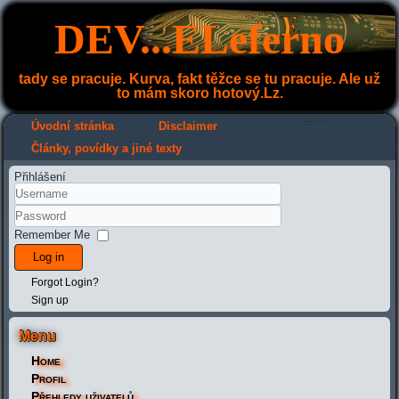
DEV...ELeferno
tady se pracuje. Kurva, fakt těžce se tu pracuje. Ale už
to mám skoro hotový.Lz.
---
---
Úvodní stránka
Disclaimer
Články, povídky a jiné texty
Přihlášení
Remember Me
Log in
Forgot Login?
Sign up
Menu
Home
Profil
Přehledy uživatelů