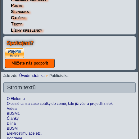
Pošta
Seznamka
Galérie
Texty
Líziny kreslenky
Spokojeni?
Jste zde:
Úvodní stránka
Publicistika
Strom textů
O Elefernu
O cestě tam a zase zpátky do země, kde již včera projedli zítřek
Videa
BDSM1
Články
Dílna
BDSM
Elektrostimulace etc.
Bondage