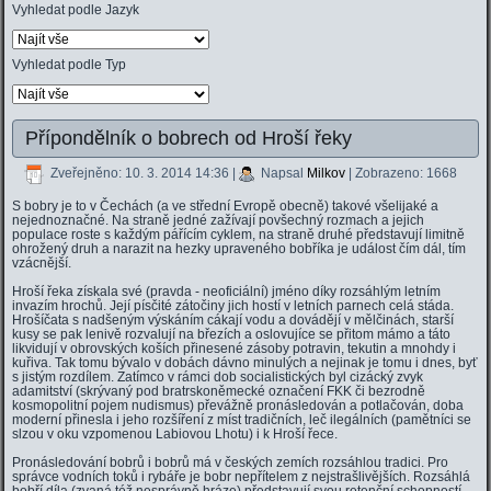
Vyhledat podle Jazyk
Vyhledat podle Typ
Přípondělník o bobrech od Hroší řeky
Zveřejněno: 10. 3. 2014 14:36
|
Napsal
Milkov
| Zobrazeno: 1668
S bobry je to v Čechách (a ve střední Evropě obecně) takové všelijaké a
nejednoznačné. Na straně jedné zažívají povšechný rozmach a jejich
populace roste s každým pářícím cyklem, na straně druhé představují limitně
ohrožený druh a narazit na hezky upraveného bobříka je událost čím dál, tím
vzácnější.
Hroší řeka získala své (pravda - neoficiální) jméno díky rozsáhlým letním
invazím hrochů. Její písčité zátočiny jich hostí v letních parnech celá stáda.
Hrošíčata s nadšeným výskáním cákají vodu a dovádějí v mělčinách, starší
kusy se pak lenivě rozvalují na březích a oslovujíce se přitom mámo a táto
likvidují v obrovských koších přinesené zásoby potravin, tekutin a mnohdy i
kuřiva. Tak tomu bývalo v dobách dávno minulých a nejinak je tomu i dnes, byť
s jistým rozdílem. Zatímco v rámci dob socialistických byl cizácký zvyk
adamitství (skrývaný pod bratrskoněmecké označení FKK či bezrodně
kosmopolitní pojem nudismus) převážně pronásledován a potlačován, doba
moderní přinesla i jeho rozšíření z míst tradičních, leč ilegálních (pamětníci se
slzou v oku vzpomenou Labiovou Lhotu) i k Hroší řece.
Pronásledování bobrů i bobrů má v českých zemích rozsáhlou tradici. Pro
správce vodních toků i rybáře je bobr nepřítelem z nejstrašlivějších. Rozsáhlá