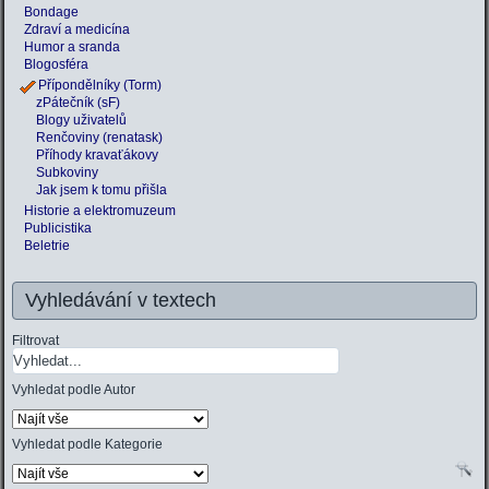
Bondage
Zdraví a medicína
Humor a sranda
Blogosféra
Přípondělníky (Torm)
zPátečník (sF)
Blogy uživatelů
Renčoviny (renatask)
Příhody kravaťákovy
Subkoviny
Jak jsem k tomu přišla
Historie a elektromuzeum
Publicistika
Beletrie
Vyhledávání v textech
Filtrovat
Vyhledat podle Autor
Vyhledat podle Kategorie