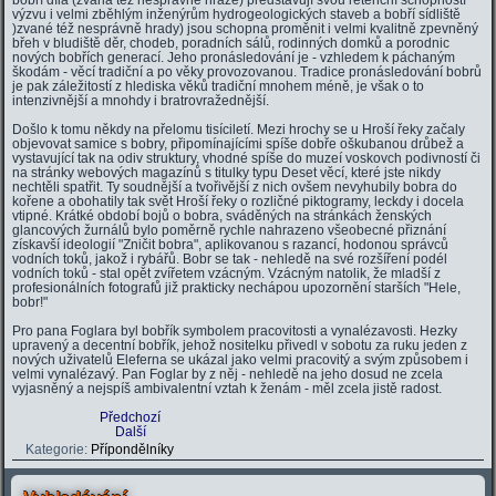
bobří díla (zvaná též nesprávně hráze) představují svou retenční schopností
výzvu i velmi zběhlým inženýrům hydrogeologických staveb a bobří sídliště
)zvané též nesprávně hrady) jsou schopna proměnit i velmi kvalitně zpevněný
břeh v bludiště děr, chodeb, poradních sálů, rodinných domků a porodnic
nových bobřích generací. Jeho pronásledování je - vzhledem k páchaným
škodám - věcí tradiční a po věky provozovanou. Tradice pronásledování bobrů
je pak záležitostí z hlediska věků tradiční mnohem méně, je však o to
intenzivnější a mnohdy i bratrovražednější.
Došlo k tomu někdy na přelomu tisíciletí. Mezi hrochy se u Hroší řeky začaly
objevovat samice s bobry, připomínajícími spíše dobře oškubanou drůbež a
vystavující tak na odiv struktury, vhodné spíše do muzeí voskovch podivností či
na stránky webových magazínů s titulky typu Deset věcí, které jste nikdy
nechtěli spatřit. Ty soudnější a tvořivější z nich ovšem nevyhubily bobra do
kořene a obohatily tak svět Hroší řeky o rozličné piktogramy, leckdy i docela
vtipné. Krátké období bojů o bobra, sváděných na stránkách ženských
glancových žurnálů bylo poměrně rychle nahrazeno všeobecné přiznání
získavší ideologií "Zničit bobra", aplikovanou s razancí, hodonou správců
vodních toků, jakož i rybářů. Bobr se tak - nehledě na své rozšíření podél
vodních toků - stal opět zvířetem vzácným. Vzácným natolik, že mladší z
profesionálních fotografů již prakticky nechápou upozornění starších "Hele,
bobr!"
Pro pana Foglara byl bobřík symbolem pracovitosti a vynalézavosti. Hezky
upravený a decentní bobřík, jehož nositelku přivedl v sobotu za ruku jeden z
nových uživatelů Eleferna se ukázal jako velmi pracovitý a svým způsobem i
velmi vynalézavý. Pan Foglar by z něj - nehledě na jeho dosud ne zcela
vyjasněný a nejspíš ambivalentní vztah k ženám - měl zcela jistě radost.
Předchozí
Další
Kategorie:
Přípondělníky