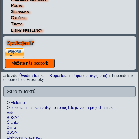
Pošta
Seznamka
Galérie
Texty
Líziny kreslenky
Spokojeni?
Jste zde:
Úvodní stránka
Blogosféra
Přípondělníky (Torm)
Přípondělník
o bobrech od Hroší řeky
Strom textů
O Elefernu
O cestě tam a zase zpátky do země, kde již včera projedli zítřek
Videa
BDSM1
Články
Dílna
BDSM
Elektrostimulace etc.