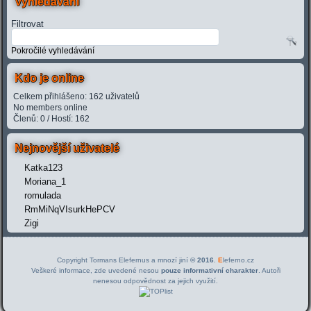
Vyhledávání
Filtrovat
Pokročilé vyhledávání
Kdo je online
Celkem přihlášeno: 162 uživatelů
No members online
Členů: 0 / Hostí: 162
Nejnovější uživatelé
Katka123
Moriana_1
romulada
RmMiNqVIsurkHePCV
Zigi
Copyright Tormans Elefernus a mnozí jiní
© 2016
.
E
leferno.cz
Veškeré informace, zde uvedené nesou
pouze informativní charakter
. Autoři
nenesou odpovědnost za jejich využití.