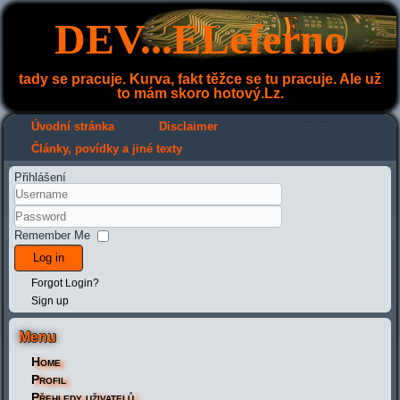
DEV...ELeferno
tady se pracuje. Kurva, fakt těžce se tu pracuje. Ale už
to mám skoro hotový.Lz.
---
---
Úvodní stránka
Disclaimer
Články, povídky a jiné texty
Přihlášení
Remember Me
Log in
Forgot Login?
Sign up
Menu
Home
Profil
Přehledy uživatelů