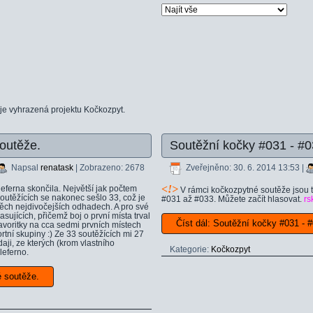
 je vyhrazená projektu Kočkozpyt.
outěže.
Soutěžní kočky #031 - #
Napsal
renatask
| Zobrazeno: 2678
Zveřejněno: 30. 6. 2014 13:53
|
<
!>
Eleferna skončila. Největší jak počtem
V rámci kočkozpytné soutěže jsou t
Soutěžících se nakonec sešlo 33, což je
#031 až #033. Můžete začít hlasovat.
rs
 těch nejdivočejších odhadech. A pro své
asujících, přičemž boj o první místa trval
Číst dál: Soutěžní kočky #031 -
avoritky na cca sedmi prvních místech
rtní skupiny :) Ze 33 soutěžících mi 27
aji, ze kterých (krom vlastního
Kategorie:
Kočkozpyt
eferno.
é soutěže.