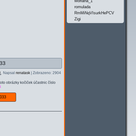
Moriana_1
romulada
RmMiNqVIsurkHePCV
Zigi
033
Napsal
renatask
| Zobrazeno: 2904
oto obrázky kočiček účastnic číslo
k
 #033