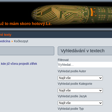
e už to mám skoro hotový.Lz.
né texty
medicína
Kočkozpyt
Vyhledávání v textech
Filtrovat
de již včera projedli zítřek
Vyhledat podle Autor
Vyhledat podle Kategorie
Vyhledat podle Jazyk
Vyhledat podle Typ