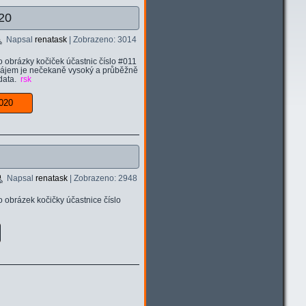
20
Napsal
renatask
| Zobrazeno: 3014
o obrázky kočiček účastnic číslo #011
 zájem je nečekaně vysoký a průběžně
 data.
rsk
 #020
Napsal
renatask
| Zobrazeno: 2948
 obrázek kočičky účastnice číslo