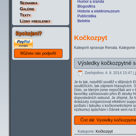
Humor a sranda
Seznamka
Blogosféra
Galérie
Historie a elektromuzeum
Texty
Publicistika
Líziny kreslenky
Beletrie
Spokojeni?
Kočkozpyt
Kategorii spravuje Renata. Kategorie
Výsledky kočkozpytné s
Zveřejněno: 4. 8. 2014 15:47
|
Je to tak, největší soutěž v dějinách 
soutěžících, tak zájmem hlasujících. 
číslo, se kterým jsme nepočítali ani v
favoritky zahlasovalo přes tři stovky hl
doposledních sekund. Je zřejmé, že f
dokázaly zorganizovat efektivní suppo
pošlalo i tabulku s kočkometrickými úd
výzkumu) spáchám i článek sem na El
Číst dál: Výsledky kočkozpytn
Kategorie:
Kočkozpyt