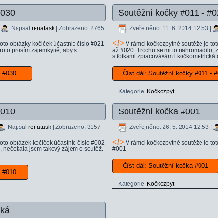
#030
Soutěžní kočky #011 - #0
|
Napsal
renatask
| Zobrazeno: 2765
Zveřejněno: 11. 6. 2014 12:53
|
<
!>
oto obrázky kočiček účastnic číslo #021
V rámci kočkozpytné soutěže je tot
proto prosím zájemkyně, aby s
až #020. Trochu se mi to nahromadilo,
s fotkami zpracovávám i kočkometrická
1 - #030
Číst dál: Soutěžní kočky #011 -
Kategorie:
Kočkozpyt
#010
Soutěžní kočka #001
Napsal
renatask
| Zobrazeno: 3157
Zveřejněno: 26. 5. 2014 12:53
|
<
!>
oto obrázek kočiček účastnic číslo #002
V rámci kočkozpytné soutěže je toto
, nečekala jsem takový zájem o soutěž.
#001
Číst dál: Soutěžní kočka #001
- #010
Kategorie:
Kočkozpyt
zká