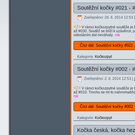
Soutěžní kočky #021 - 
Zveřejněno: 26. 6. 2014 12:53
<
!>
V rámci kočkozpytné soutěže je t
až #030. Soutěž se blíží k uzávěrce, 
odesláním dat neváhaly.
rsk
Číst dál: Soutěžní kočky #02
Kategorie:
Kočkozpyt
Soutěžní kočky #002 - 
Zveřejněno: 2. 6. 2014 12:53
|
<
!>
V rámci kočkozpytné soutěže je t
až #010. Trochu se mi to nahromadilo
rsk
Číst dál: Soutěžní kočky #002 
Kategorie:
Kočkozpyt
Kočka česká, kočka he