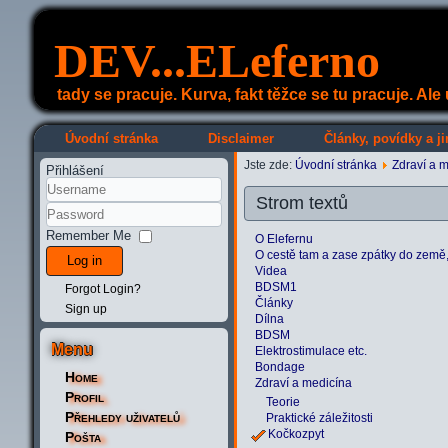
DEV...ELeferno
tady se pracuje. Kurva, fakt těžce se tu pracuje. Al
Úvodní stránka
Disclaimer
Články, povídky a ji
Jste zde:
Úvodní stránka
Zdraví a 
Přihlášení
Strom textů
Remember Me
O Elefernu
O cestě tam a zase zpátky do země, k
Log in
Videa
BDSM1
Forgot Login?
Články
Sign up
Dílna
BDSM
Menu
Elektrostimulace etc.
Bondage
Home
Zdraví a medicína
Profil
Teorie
Přehledy uživatelů
Praktické záležitosti
Kočkozpyt
Pošta