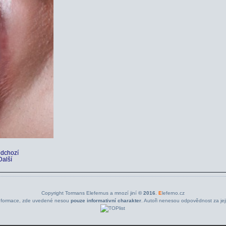
edchozí
Další
Copyright Tormans Elefernus a mnozí jiní
© 2016
.
E
leferno.cz
nformace, zde uvedené nesou
pouze informativní charakter
. Autoři nenesou odpovědnost za jeji