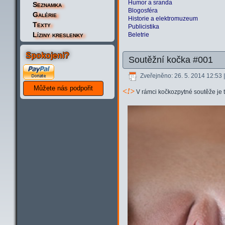
Humor a sranda
Seznamka
Blogosféra
Galérie
Historie a elektromuzeum
Texty
Publicistika
Líziny kreslenky
Beletrie
Spokojeni?
Soutěžní kočka #001
Zveřejněno: 26. 5. 2014 12:53
<
!>
V rámci kočkozpytné soutěže je t