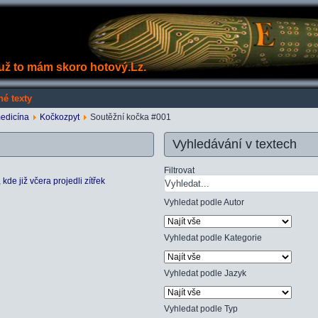
e už to mám skoro hotový.Lz.
né texty
medicína
Kočkozpyt
Soutěžní kočka #001
Vyhledávání v textech
Filtrovat
de již včera projedli zítřek
Vyhledat podle Autor
Vyhledat podle Kategorie
Vyhledat podle Jazyk
Vyhledat podle Typ