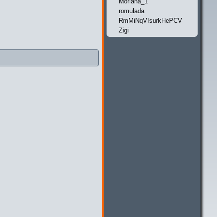
Moriana_1
romulada
RmMiNqVIsurkHePCV
Zigi