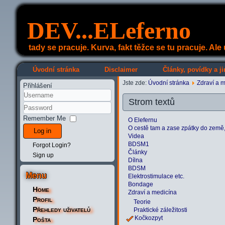
DEV...ELeferno
tady se pracuje. Kurva, fakt těžce se tu pracuje. Al
Úvodní stránka
Disclaimer
Články, povídky a ji
Jste zde:
Úvodní stránka
Zdraví a 
Přihlášení
Strom textů
Remember Me
O Elefernu
O cestě tam a zase zpátky do země, k
Log in
Videa
BDSM1
Forgot Login?
Články
Sign up
Dílna
BDSM
Menu
Elektrostimulace etc.
Bondage
Home
Zdraví a medicína
Profil
Teorie
Přehledy uživatelů
Praktické záležitosti
Kočkozpyt
Pošta