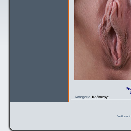
Př
Kategorie:
Kočkozpyt
Veškeré i