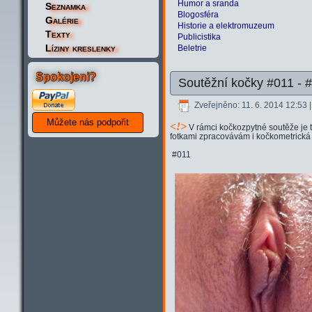
Humor a sranda
Seznamka
Blogosféra
Galérie
Historie a elektromuzeum
Texty
Publicistika
Líziny kreslenky
Beletrie
Spokojeni?
Soutěžní kočky #011 - 
Zveřejněno: 11. 6. 2014 12:53
<
!>
V rámci kočkozpytné soutěže je t
fotkami zpracovávám i kočkometrická
#011