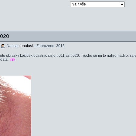
#020
|
Napsal
renatask
| Zobrazeno: 3013
oto obrázky kočiček účastnic číslo #011 až #020. Trochu se mi to nahromadilo, zá
 data.
rsk