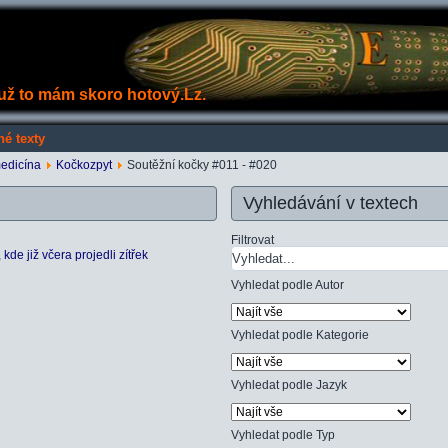
e už to mám skoro hotový.Lz.
né texty
medicína
Kočkozpyt
Soutěžní kočky #011 - #020
Vyhledávání v textech
Filtrovat
de již včera projedli zítřek
Vyhledat podle Autor
Vyhledat podle Kategorie
Vyhledat podle Jazyk
Vyhledat podle Typ