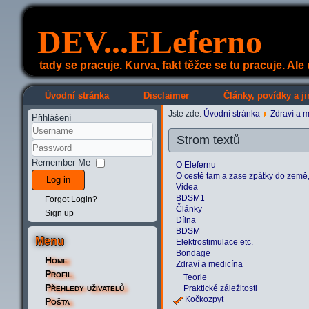
DEV...ELeferno
tady se pracuje. Kurva, fakt těžce se tu pracuje. Al
Úvodní stránka
Disclaimer
Články, povídky a ji
Jste zde:
Úvodní stránka
Zdraví a 
Přihlášení
Strom textů
Remember Me
O Elefernu
O cestě tam a zase zpátky do země, k
Log in
Videa
BDSM1
Forgot Login?
Články
Sign up
Dílna
BDSM
Menu
Elektrostimulace etc.
Bondage
Home
Zdraví a medicína
Profil
Teorie
Přehledy uživatelů
Praktické záležitosti
Kočkozpyt
Pošta