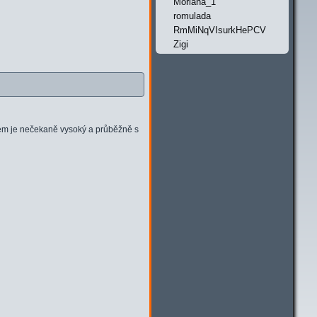
Moriana_1
romulada
RmMiNqVIsurkHePCV
Zigi
jem je nečekaně vysoký a průběžně s