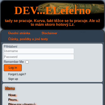
DEV...ELeferno
tady se pracuje. Kurva, fakt těžce se tu pracuje. Ale už
to mám skoro hotový.Lz.
---
---
Úvodní stránka
Disclaimer
Články, povídky a jiné texty
Přihlášení
Remember Me
Log in
Forgot Login?
Sign up
Menu
Home
Profil
Přehledy uživatelů