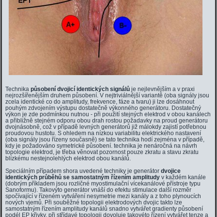
Technika
působení dvojicí identických signálů
je nejlevnějším a v praxi
nejrozšířenějším druhem působení. V nejtriviálnější variantě (oba signály jsou
zcela identické co do amplitudy, frekvence, fáze a tvaru) ji lze dosáhnout
pouhým zdvojením výstupu dostatečně výkonného generátoru. Dostatečný
výkon je zde podmínkou nutnou - při použití stejných elektrod v obou kanálech
a přibližně stejném odporu obou drah rostou požadavky na proud generátoru
dvojnásobně, což v případě levných generátorů již málokdy zajistí potřebnou
proudovou hustotu. S ohledem na nízkou variabilitu elektrického nastavení
(oba signály jsou řízeny současně) se tato technika hodí zejména v případě,
kdy je požadováno symetrické působení. technika je nenáročná na návrh
topologie elektrod, je třeba věnovat pozornost pouze zkratu a stavu zkratu
blízkému nestejnolehlých elektrod obou kanálů.
Speciálním případem shora uvedené techniky je generátor
dvojice
identických průběhů se samostatným řízením amplitudy
v každém kanále
(dobrým příkladem jsou rozličné myostimulační vícekanálové přístroje typu
Sanoformu). Takovýto generátor vnáší do efektu stimulace další rozměr
spočívající v řízeném vytváření nesymetrie mezi kanály a z toho plynoucích
nových vjemů. Při souběžné topologii elektrodových dvojic takto lze
samostatným řízením amplitudy kanálů snadno vytvářet gradienty působení
podél EP křivky, při střídavé topologii dovoluje takovéto řízení vytvářet tenze a