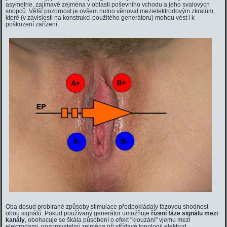
asymetrie, zajímavé zejména v oblasti poševního vchodu a jeho svalových
snopců. Větší pozornost je ovšem nutno věnovat mezielektrodovým zkratům,
které (v závislosti na konstrukci použitého generátoru) mohou vést i k
poškození zařízení.
Oba dosud probírané způsoby stimulace předpokládaly fázovou shodnost
obou signálů. Pokud používaný generátor umožňuje
řízení fáze signálu mezi
kanály
, obohacuje se škála působení o efekt "klouzání" vjemu mezi
elektrodami, pozorovatelný zejména při střídavé topologii elektrod.