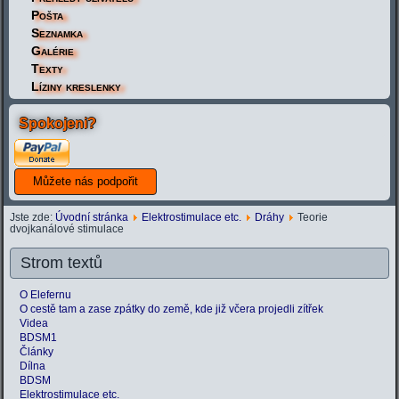
Pošta
Seznamka
Galérie
Texty
Líziny kreslenky
Spokojeni?
Jste zde:
Úvodní stránka
Elektrostimulace etc.
Dráhy
Teorie
dvojkanálové stimulace
Strom textů
O Elefernu
O cestě tam a zase zpátky do země, kde již včera projedli zítřek
Videa
BDSM1
Články
Dílna
BDSM
Elektrostimulace etc.