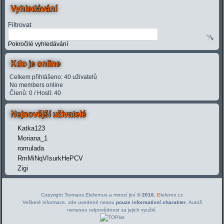
Vyhledávání
Filtrovat
Pokročilé vyhledávání
Kdo je online
Celkem přihlášeno: 40 uživatelů
No members online
Členů: 0 / Hostí: 40
Nejnovější uživatelé
Katka123
Moriana_1
romulada
RmMiNqVIsurkHePCV
Zigi
Copyright Tormans Elefernus a mnozí jiní
© 2016
.
E
leferno.cz
Veškeré informace, zde uvedené nesou
pouze informativní charakter
. Autoři
nenesou odpovědnost za jejich využití.