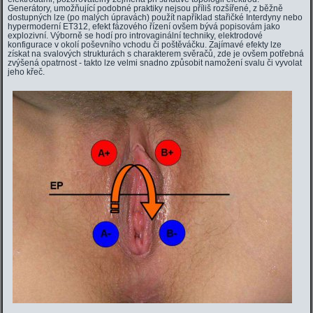
Generátory, umožňující podobné praktiky nejsou příliš rozšířené, z běžně
dostupných lze (po malých úpravách) použít například stařičké Interdyny nebo
hypermoderní ET312, efekt fázového řízení ovšem bývá popisovám jako
explozivní. Výborně se hodí pro introvaginální techniky, elektrodové
konfigurace v okolí poševního vchodu či poštěváčku. Zajímavé efekty lze
získat na svalových strukturách s charakterem svěračů, zde je ovšem potřebná
zvýšená opatrnost - takto lze velmi snadno způsobit namožení svalu či vyvolat
jeho křeč.