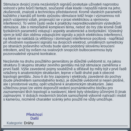
Stimulace dvojicí zcela nezávislých signálů poskytuje uživateli naprostou
volnost v jeho tvůrčí fantazii, současně však klade i nejvyšší nárok na jeho
zkušenosti, znalosti a technickou představivost. Kromě vlastních parametrů
každého z kanálů při tomto způsobu stimulace totiž hraje i významnou roli
jejich vzájemný vztah, projevující se v praxi elektrickou a vjemovou
interferencí. To velmi často vede k prakticky nepredikovatelným výsledkům
stimulace. Jde o mimořádně komplexní téma, neboť do hry zde kromě čistě
fyzikálních parametrů vstupují i aspekty anatomické a biofyzikální. Výsledný
vjem je totiž dán oběma vstupujícími signály a jejich elektrickou interferencí,
na které se nakládá (a většinou i dominuje) interference pocitová - například
při vhodném nastavení signálů na dvojicích elektrod, umístěných symetricky
po stranách poševního vchodu bude vjem podobný silovému kroucení
introitem, aniž by ovšem na svalových snopcích bulbocavernosu byly
pozorovatelné výrazné kontrakce.
Nezávisle na druhu použitého generátoru je důležité uvědomit si, na jakou
strukturu či skupinu struktur zevního genitálu má být stimulace zaměřena v
první řadě. Výše zavedené pojmy souběžně a střídavě by měly být v prvé řadě
vztaženy k anatomickým strukturám, teprve v řadě druhé pak k obecné
topologii genitálu. Jsou-li do hry zapojeny i elektrody, zavedené do pochvy
(bude předmětem samostatného textu), je důležité uvědomit si nejen plošné,
ale i prostorové vazby, opět vztažené k anatomickým strukturám. Jako
užitečnou praxi lze velmi doporučit vedení poznámkového bločku pro
zaznamenání těch topologií a nastavení, které byly shledány účinnými či jinak
zajímavými. V dobách moderních bloček samozřejmě výborně nahradí i mobil
s kamerou, nicméně charakter scénky jeho použití ne vždy umožňuje.
Předchozí
Další
Kategorie:
Dráhy