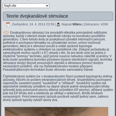
Teorie dvojkanálové stimulace
Zveřejněno: 24. 4. 2014 23:59
|
Napsal
Milkov
| Zobrazeno: 4268
<
!>
Dvojkanálovou stimulaci lze provádět několika principiálně odlišnými
způsoby, každý z kterých klade specifické nároky na konstrukci použitého
generátoru. Cílem tohoto textu je poskytnout uživateli informační penzum,
potřebné k pochopení tématiky na uživatelské úrovni, určení možností
generátoru, který je k stimulaci použit a volbě správné topologie
elektrodového systému s ohledem na zamýšlené cíle. Získané požadavky je
samozřejmě možno využít i v ET oblasti s tím, že pro tento účel se jedná o
zbytečně "jemnou" techniku, jejíž jemné nuance nebudou náležitě oceněny. V
textu bude vysvětlena technika působení dvojice identických signálů, technika
stimulace dvojicí fázově posunutých signálů a stimulace pomocí dvojice
nezávislých průběhů, vše na čtyřelektrodovém modelu připojení.
Pseudotrojfázovým technikám bude věnován samostatný článek.
Čtyřelektrodový systém lze v dvojkanálovém řízení postavit topologicky dvěma
způsoby, lišícími se počtem ekvipotenciálních křivek. Snadnějšímu pochopení
napomůže zavedení pojmů "
souběžně
" a "
střídavě
". Souběžný systém má
stejnolehlé elektrody umístěné na stejné straně jediné ekvipotenciální křivky
(přesněji tedy polorovině plochy dělené průmětem EP plochy), střídaný systém
pak má EP křivky dvě a elektrody se střídají v sektorech, těmito křivkami
vymezených. První jmenovaný způsob pocitově vytváří jediný vjem, zatímco
druhý způsob typicky vytváří vjemy dva.