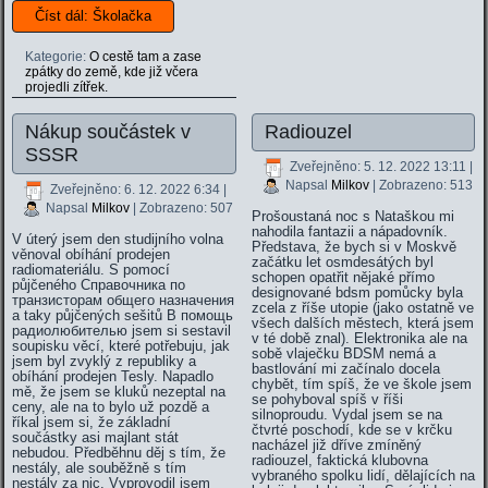
Číst dál: Školačka
Kategorie:
O cestě tam a zase
zpátky do země, kde již včera
projedli zítřek.
Nákup součástek v
Radiouzel
SSSR
Zveřejněno: 5. 12. 2022 13:11
|
Napsal
Milkov
| Zobrazeno: 513
Zveřejněno: 6. 12. 2022 6:34
|
Napsal
Milkov
| Zobrazeno: 507
Prošoustaná noc s Nataškou mi
nahodila fantazii a nápadovník.
V úterý jsem den studijního volna
Představa, že bych si v Moskvě
věnoval obíhání prodejen
začátku let osmdesátých byl
radiomateriálu. S pomocí
schopen opatřit nějaké přímo
půjčeného
Справочника по
designované bdsm pomůcky byla
транзисторам общего назначения
zcela z říše utopie (jako ostatně ve
a taky půjčených sešitů
В помощь
všech dalších městech, která jsem
радиолюбителью
j
sem si sestavil
v té době znal). Elektronika ale na
soupisku věcí, které potřebuju, jak
sobě vlaječku BDSM nemá a
jsem byl zvyklý z republiky a
bastlování mi začínalo docela
obíhání prodejen Tesly. Napadlo
chybět, tím spíš, že ve škole jsem
mě, že jsem se kluků nezeptal na
se pohyboval spíš v říši
ceny, ale na to bylo už pozdě a
silnoproudu. Vydal jsem se na
říkal jsem si, že základní
čtvrté poschodí, kde se v krčku
součástky asi majlant stát
nacházel již dříve zmíněný
nebudou. Předběhnu děj s tím, že
radiouzel, faktická klubovna
nestály, ale souběžně s tím
vybraného spolku lidí, dělajících na
nestály za nic. Vyprovodil jsem