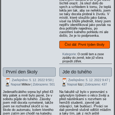
šichtě orazit. Já slezl dolů do
sprch a vzhledem k tomu, že teplá
tekla jen tak, aby se neřeklo, jsem
se taky docela probral k životu. V
místě, které sloužilo jako šatna,
visel na šňůře předmět, který jsem
nejdřív identifikoval jako povlak na
dva polštáře najednou, po
zaostření kalného pohledu mi ale
došlo, že je to podprsenka.
Číst dál: První týden školy
Kategorie:
O cestě tam a zase
zpátky do země, kde již včera
projedli zítřek.
První den školy
Jde do tuhého
Zveřejněno: 5. 12. 2022 9:50
|
Zveřejněno: 5. 12. 2022 9:47
|
Napsal
Milkov
| Zobrazeno: 501
Napsal
lizz
| Zobrazeno: 437
Jedenatřicátého srpna byl před 43
Na fakultě už bylo v porovnání s
léty pátek a mně bylo jasné, že v
uplynulým týdnem o něco živěji a
sobotu půjde do tuhého. Zásoby
před nástěnkami s rozvrhem se
jsem měl docela vymetené, takže
hemžili studenti, zjevně jak
jsem se rozhodnul skočit si na
stávající, tak budoucí. Prváci se
škole do automatu, kolem kterého
dali poměrně slušně odlišit mládím
jsem zatím jen chodil na katedru.
a taky tím, jak z nich ještě