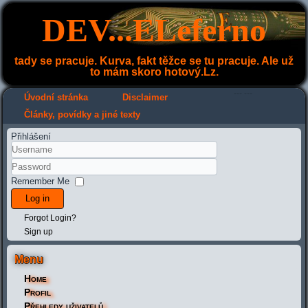
DEV...ELeferno
tady se pracuje. Kurva, fakt těžce se tu pracuje. Ale už
to mám skoro hotový.Lz.
---
---
Úvodní stránka
Disclaimer
Články, povídky a jiné texty
Přihlášení
Remember Me
Log in
Forgot Login?
Sign up
Menu
Home
Profil
Přehledy uživatelů