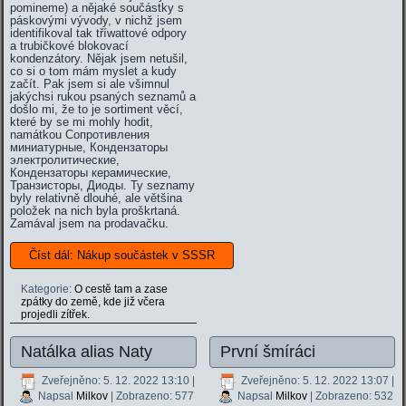
pomineme) a nějaké součástky s
páskovými vývody, v nichž jsem
identifikoval tak tříwattové odpory
a trubičkové blokovací
kondenzátory. Nějak jsem netušil,
co si o tom mám myslet a kudy
začít. Pak jsem si ale všimnul
jakýchsi rukou psaných seznamů a
došlo mi, že to je sortiment věcí,
které by se mi mohly hodit,
n
a
m
á
tkou
Сопротивления
миниатурные, Кондензаторы
электролитические,
Кондензаторы керамические,
Транзисторы, Диоды.
Ty seznamy
byly relativně dlouhé, ale většina
položek na nich byla proškrtaná.
Zamával jsem na prodavačku.
Číst dál: Nákup součástek v SSSR
Kategorie:
O cestě tam a zase
zpátky do země, kde již včera
projedli zítřek.
Natálka alias Naty
První šmíráci
Zveřejněno: 5. 12. 2022 13:10
|
Zveřejněno: 5. 12. 2022 13:07
|
Napsal
Milkov
| Zobrazeno: 577
Napsal
Milkov
| Zobrazeno: 532