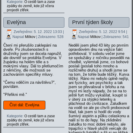
Kategorie:
O cestě tam a zase
zpátky do země, kde již včera
projedli zítřek.
Evelýna
První týden školy
Zveřejněno: 5. 12. 2022 13:03
|
Zveřejněno: 5. 12. 2022 9:54
|
Napsal
Milkov
| Zobrazeno: 528
Napsal
Milkov
| Zobrazeno: 541
Čtení mi přerušilo zaklepání na
Neděli jsem před 43 léty po prvním
dveře. Po zkušenostech s
opravdovém dnu na vejšce fakt
družiníky jsem se docela napružil,
potřeboval. V sobotu večer jsme
ale dovnitř se protáhla Evelýna. V
se spolužáky z ročníku poseděli na
župánku na holém těle a s
chodbě, vylemtali jsme, co bohové
mokrými vlasy. Dál to přetlumočím
poslali (poslali toho mnoho a
z němčiny, dle možnosti se
rozličného druhu) a shodli jsme se
zachováním specifiky mluvy.
na tom, že tohle bude těžký. Kurva
těžký. Ráno mi nebylo úplně nejlíp,
"Čemu vděčím za návštěvu?",
ani fyzicky, ani psychicky a tak
povídám.
jsem se převaloval v brlohu a na
mysl mi lezly nápady, že se na to
"Přefikni mě."
ještě furt můžu vykašlat, koupit si
v úterý za stýpko letenku a
pláchnout do civilizace. Žaludkem
Číst dál: Evelýna
na vodě se ale po chvíli proboxoval
hlad, tak jsem si hodil do vody
šumivý aspirin a půlku celaskonu a
Kategorie:
O cestě tam a zase
nalil si to do řepy. Na zklidnění
zpátky do země, kde již včera
žaludku to moc dobré nebylo, ale
projedli zítřek.
trpajzlíci v hlavě uložili vercajk do
kožených futrálků a šli si po těžké