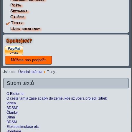
Pošta
Seznamka
Galérie
Texty
Líziny kreslenky
Spokojeni?
Jste zde:
Úvodní stránka
Texty
Strom textů
O Elefernu
O cestě tam a zase zpátky do země, kde již včera projedli zítřek
Videa
BDSM1
Články
Dílna
BDSM
Elektrostimulace etc.
Bondage