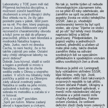
Laboratorky z TOE jsem měl rád.
No tak jo, tenhle týden už nebude
Příjemná technická disciplína, s
chronologickým záznamem toho,
možností zúročit bastlířské
co se před 43 roky odehrávalo, ale
zkušenosti a smysl dávající úlohy.
zaměřím se spíš na jednotlivé
Bez ohledu na to, že šly jako
aspekty života ve stolici tehdejšího
poslední para v pátek, těšil jsem
SSSR. Jako jo, vhodnější
se na ně. Pro den, který popisuju,
unislovanský termín by byl spíš
jsme si Jurou Bělikovem vytáhli
stolec, ale výraz "žijeme ve stolici
rezonanční charakteristiky obvodu
až po uši" byl tehdy mezi študáky
a když jsme se dali do přípravy
naprosto běžný a běžně
pracoviště, přišla k nám blonďatá a
používaný. Předpokládám, že
modrooká Nataška Isajeva.
popisů vejšky a jednotlivých
„Hele, Jurko, nech mi dneska
kantorů, předmětů a učeben už
Čecha, to není hezký, že si ho
máte plné zuby, takže dnešek
takhle zabíráš pro sebe. Ostatní
zaměřím třeba na odívání
taky chtějí obhajovat laborky na
sovětských lidí se speciálním
první dobrou!“
přihlédnutím k spodnějším vrstvám
Dobrák Jura kývnul, sbalil si sešit
oděvu sovětských žen a dívek.
a logáro a prohodil si místo s
Moskva (a ještě víc Leningrad)
Nataškou, které do té chvíle
byly výkladními skříněmi SSSR,
seděla vedle s Olinou u stejného
lépe řečeno, měly být. Jistě,
zadání. V očích mu šibalsky hrály
obyvatelům větší části takzvaných
jiskřičky a ještě mi za Olininými
svazových republik to tak přišlo,
zády ukázal zvednutý palec.
ovšem občané Pobaltí, Ukrajiny a
Nataška si sedla na jeho místo,
Gruzie si pohrdavě uplivávali, v
způsobně s kolínky u sebe,
menší míře následování občany
sebrala mi metodiku a začala si v
Arménie a v ještě menší míře
ní listovat.
chačiky Azerbajdžánu. Faktem
„Víš, o co jde?“ povídám.
ovšem zůstává, že veškeré
„Spíš jen tuším. Máme zadaný
deficitní zboží (tedy krom zelených
obvod s kapacitami a cívkami,