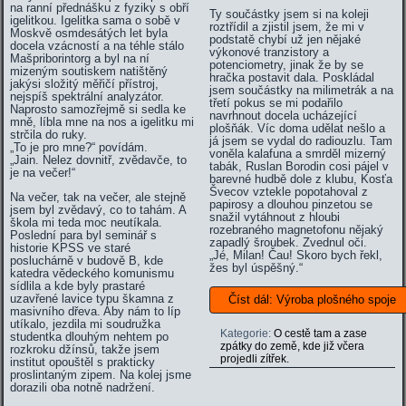
na ranní přednášku z fyziky s obří
Ty součástky jsem si na koleji
igelitkou. Igelitka sama o sobě v
roztřídil a zjistil jsem, že mi v
Moskvě osmdesátých let byla
podstatě chybí už jen nějaké
docela vzácností a na téhle stálo
výkonové tranzistory a
Mašpriborintorg a byl na ní
potenciometry, jinak že by se
mizeným soutiskem natištěný
hračka postavit dala. Poskládal
jakýsi složitý měřičí přístroj,
jsem součástky na milimetrák a na
nejspíš spektrální analyzátor.
třetí pokus se mi podařilo
Naprosto samozřejmě si sedla ke
navrhnout docela ucházející
mně, líbla mne na nos a igelitku mi
plošňák. Víc doma udělat nešlo a
strčila do ruky.
já jsem se vydal do radiouzlu. Tam
„To je pro mne?“ povídám.
voněla kalafuna a smrděl mizerný
„Jain. Nelez dovnitř, zvědavče, to
tabák, Ruslan Borodin cosi pájel v
je na večer!“
barevné hudbě dole z klubu, Kosťa
Švecov vztekle popotahoval z
Na večer, tak na večer, ale stejně
papirosy a dlouhou pinzetou se
jsem byl zvědavý, co to tahám. A
snažil vytáhnout z hloubi
škola mi teda moc neutíkala.
rozebraného magnetofonu nějaký
Poslední para byl seminář s
zapadlý šroubek. Zvednul oči.
historie KPSS ve staré
„Jé, Milan! Čau! Skoro bych řekl,
posluchárně v budově B, kde
žes byl úspěšný.“
katedra vědeckého komunismu
sídlila a kde byly prastaré
uzavřené lavice typu škamna z
Číst dál: Výroba plošného spoje
masivního dřeva. Aby nám to líp
utíkalo, jezdila mi soudružka
Kategorie:
O cestě tam a zase
studentka dlouhým nehtem po
zpátky do země, kde již včera
rozkroku džínsů, takže jsem
projedli zítřek.
institut opouštěl s prakticky
proslintaným zipem. Na kolej jsme
dorazili oba notně nadržení.