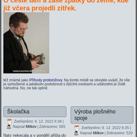
O cestě tam a zase zpátky do země, kde
již včera projedli zítřek.
též známé jako
Příhody protoinžovy
. Na tomto místě se obvykle uvádí, že vše
je vymyšlené a jakákoliv podobnost s žijícími osobami a událostmi je čistě
náhodná. No, ne tak úplně.
Školačka
Výroba plošného
spoje
Zveřejněno: 6. 12. 2022 6:36
|
Napsal
Milkov
| Zobrazeno: 565
Zveřejněno: 6. 12. 2022 6:35
|
Napsal
Milkov
| Zobrazeno: 520
Naty nekecala a v pondělí přišla do