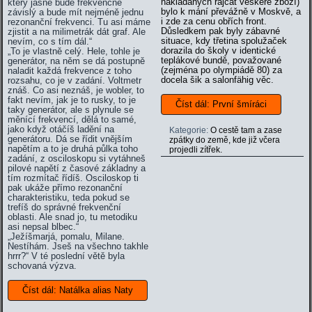
nakládaných rajčat veškeré zboží)
který jasně bude frekvenčně
bylo k mání převážně v Moskvě, a
závislý a bude mít nejméně jednu
i zde za cenu obřích front.
rezonanční frekvenci. Tu asi máme
Důsledkem pak byly zábavné
zjistit a na milimetrák dát graf. Ale
situace, kdy třetina spolužaček
nevím, co s tím dál.“
dorazila do školy v identické
„To je vlastně celý. Hele, tohle je
teplákové bundě, považované
generátor, na něm se dá postupně
(zejména po olympiádě 80) za
naladit každá frekvence z toho
docela šik a salonfähig věc.
rozsahu, co je v zadání. Voltmetr
znáš. Co asi neznáš, je wobler, to
fakt nevím, jak je to rusky, to je
Číst dál: První šmíráci
taky generátor, ale s plynule se
měnící frekvencí, dělá to samé,
jako když otáčíš ladění na
Kategorie:
O cestě tam a zase
generátoru. Dá se řídit vnějším
zpátky do země, kde již včera
napětím a to je druhá půlka toho
projedli zítřek.
zadání, z osciloskopu si vytáhneš
pilové napětí z časové základny a
tím rozmítač řídíš. Osciloskop ti
pak ukáže přímo rezonanční
charakteristiku, teda pokud se
trefíš do správné frekvenční
oblasti. Ale snad jo, tu metodiku
asi nepsal blbec.“
„Ježíšmarjá, pomalu, Milane.
Nestíhám. Jseš na všechno takhle
hrrr?“ V té poslední větě byla
schovaná výzva.
Číst dál: Natálka alias Naty