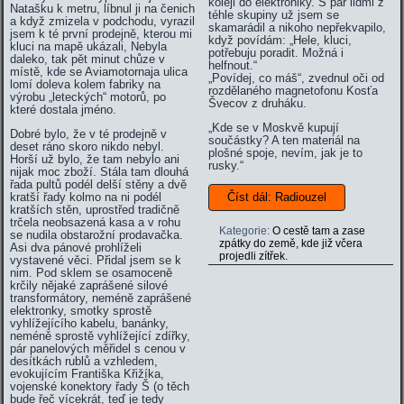
koleji do elektroniky. S pár lidmi z
Natašku k metru, líbnul ji na čenich
téhle skupiny už jsem se
a když zmizela v podchodu, vyrazil
skamarádil a nikoho nepřekvapilo,
jsem k té první prodejně, kterou mi
když povídám: „Hele, kluci,
kluci na mapě ukázali, Nebyla
potřebuju poradit. Možná i
daleko, tak pět minut chůze v
helfnout.“
místě, kde se Aviamotornaja ulica
„Povídej, co máš“, zvednul oči od
lomí doleva kolem fabriky na
rozdělaného magnetofonu Kosťa
výrobu „leteckých“ motorů, po
Švecov z druháku.
které dostala jméno.
„Kde se v Moskvě kupují
Dobré bylo, že v té prodejně v
součástky? A ten materiál na
deset ráno skoro nikdo nebyl.
plošné spoje, nevím, jak je to
Horší už bylo, že tam nebylo ani
rusky.“
nijak moc zboží. Stála tam dlouhá
řada pultů podél delší stěny a dvě
kratší řady kolmo na ni podél
Číst dál: Radiouzel
kratších stěn, uprostřed tradičně
trčela neobsazená kasa a v rohu
Kategorie:
O cestě tam a zase
se nudila obstarožní prodavačka.
zpátky do země, kde již včera
Asi dva pánové prohlíželi
projedli zítřek.
vystavené věci. Přidal jsem se k
nim. Pod sklem se osamoceně
krčily nějaké zaprášené silové
transformátory, neméně zaprášené
elektronky, smotky sprostě
vyhlížejícího kabelu, banánky,
neméně sprostě vyhlížející zdířky,
pár panelových měřidel s cenou v
desítkách rublů a vzhledem,
evokujícím Františka Křižíka,
vojenské konektory řady Š (o těch
bude řeč vícekrát, teď je tedy