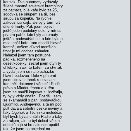
kousek. Dva automaty vydávaly
šíleně mastné sovětské brambůrky
za patnáct, bílé kafe bylo za 25,
sodovka se sirupem za tři, bez
sirupu za kopějku. Na rychlé
zakousnutí cajk, ale byly tam furt
šílené fronty. Pak jsem objevil
ještě jeden podobný dole, v mínus
prvním patře, kde byly automaty
ještě z padesátých let a kde bylo o
moc lepší kafe, tam chodili hlavně
kantoři, ovšem důvod menších
front je mi dodnes záhadou.
Naházel jsem tam postupně
padíka, rozměněného na
desetikopějky, sežral jsem čtyři ty
chlebíky, zapil to kafem za čtvrťák
a vydal jsem se na procházku
hlavní budovou. Dole v přízemí
jsem objevil stánek s novinami,
kde měli dokonce i včerejší Rudé
právo a Mladou frontu a k těm
jsem se naučil kupovat si Izvěstija,
ty byly vždy dnešní. Později jsem
se skamarádil s paní prodavačkou
Ljudmilou Andrejevnou a ta mi pod
pult dávala sobotní české noviny a
taky Ogoňok a Těchniku moloděži.
Byl bych býval chtěl i Radio a taky
Za ruljom, ale to byl deficit všech
deficitů a já si ho nakonec opatřil
tak, že jsem ho objednal na