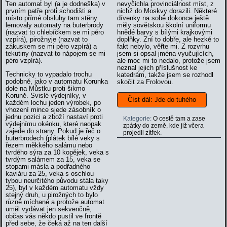
Ten automat byl (a je dodneška) v
nevyčichla provinciálnost míst, z
prvním patře proti schodišti a
nichž do Moskvy dorazili. Některé
místo přímé obsluhy tam stěny
dívenky na sobě dokonce ještě
lemovaly automaty na buterbrody
měly sovětskou školní uniformu
(nazvat to chlebíčkem se mi péro
hnědé barvy s bílými krajkovými
vzpírá), pirožnyje (nazvat to
doplňky. Zní to dobře, ale hezké to
zákuskem se mi péro vzpírá) a
fakt nebylo, věřte mi. Z rozvrhu
tekutiny (nazvat to nápojem se mi
jsem si opsal jména vyučujících,
péro vzpírá).
ale moc mi to nedalo, protože jsem
neznal jejich příslušnost ke
Technicky to vypadalo trochu
katedrám, takže jsem se rozhodl
podobně, jako v automatu Korunka
skočit za Frolovou.
dole na Můstku proti šikmo
Koruně. Svislé výdejníky, v
Číst dál: Jde do tuhého
každém lochu jeden výrobek, po
vhození mince sjede zásobník o
jednu pozici a zboží nastaví proti
Kategorie:
O cestě tam a zase
výdejnímu okénku, které naopak
zpátky do země, kde již včera
zajede do strany. Pokud je řeč o
projedli zítřek.
buterbrodech (plátek bílé veky s
řezem měkkého salámu nebo
tvrdého sýra za 10 kopějek, veka s
tvrdým salámem za 15, veka se
stopami másla a podřadného
kaviáru za 25, veka s oschlou
tybou neurčitého původu stála taky
25), byl v každém automatu vždy
stejný druh, u pirožných to bylo
různě míchané a protože automat
uměl vydávat jen sekvenčně,
občas vás někdo pustil ve frontě
před sebe, že čeká až na ten další