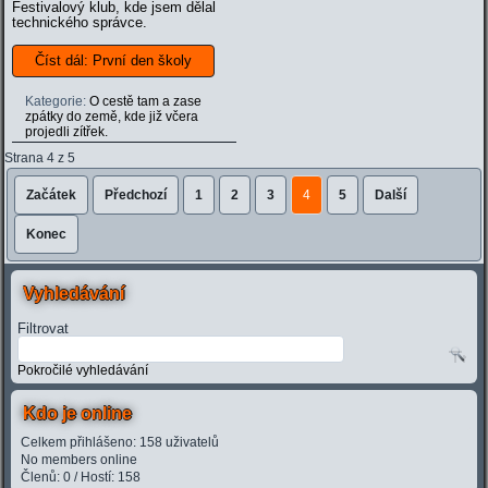
Festivalový klub, kde jsem dělal
technického správce.
Číst dál: První den školy
Kategorie:
O cestě tam a zase
zpátky do země, kde již včera
projedli zítřek.
Strana 4 z 5
Začátek
Předchozí
1
2
3
4
5
Další
Konec
Vyhledávání
Filtrovat
Pokročilé vyhledávání
Kdo je online
Celkem přihlášeno: 158 uživatelů
No members online
Členů: 0 / Hostí: 158