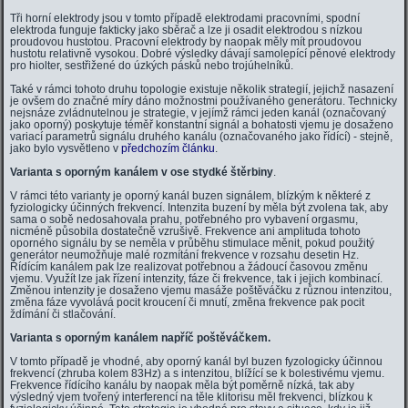
Tři horní elektrody jsou v tomto případě elektrodami pracovními, spodní
elektroda funguje fakticky jako sběrač a lze ji osadit elektrodou s nízkou
proudovou hustotou. Pracovní elektrody by naopak měly mít proudovou
hustotu relativně vysokou. Dobré výsledky dávají samolepící pěnové elektrody
pro hiolter, sestřižené do úzkých pásků nebo trojúhelníků.
Také v rámci tohoto druhu topologie existuje několik strategií, jejichž nasazení
je ovšem do značné míry dáno možnostmi používaného generátoru. Technicky
nejsnáze zvládnutelnou je strategie, v jejímž rámci jeden kanál (označovaný
jako oporný) poskytuje téměř konstantní signál a bohatosti vjemu je dosaženo
variací parametrů signálu druhého kanálu (označovaného jako řídící) - stejně,
jako bylo vysvětleno v
předchozím článku
.
Varianta s oporným kanálem v ose stydké štěrbiny
.
V rámci této varianty je oporný kanál buzen signálem, blízkým k některé z
fyziologicky účinných frekvencí. Intenzita buzení by měla být zvolena tak, aby
sama o sobě nedosahovala prahu, potřebného pro vybavení orgasmu,
nicméně působila dostatečně vzrušivě. Frekvence ani amplituda tohoto
oporného signálu by se neměla v průběhu stimulace měnit, pokud použitý
generátor neumožňuje malé rozmítání frekvence v rozsahu desetin Hz.
Řídícím kanálem pak lze realizovat potřebnou a žádoucí časovou změnu
vjemu. Využít lze jak řízení intenzity, fáze či frekvence, tak i jejich kombinací.
Změnou intenzity je dosaženo vjemu masáže poštěváčku z různou intenzitou,
změna fáze vyvolává pocit kroucení či mnutí, změna frekvence pak pocit
ždímání či stlačování.
Varianta s oporným kanálem napříč poštěváčkem.
V tomto případě je vhodné, aby oporný kanál byl buzen fyzologicky účinnou
frekvencí (zhruba kolem 83Hz) a s intenzitou, blížící se k bolestivému vjemu.
Frekvence řídícího kanálu by naopak měla být poměrně nízká, tak aby
výsledný vjem tvořený interferencí na těle klitorisu měl frekvenci, blízkou k