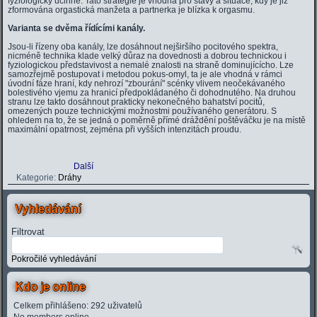
fyziologicky účinné. Tato strategie je vhodná pro stavy a situace, kdy je již
zformována orgastická manžeta a partnerka je blízka k orgasmu.
Varianta se dvěma řídícími kanály.
Jsou-li řízeny oba kanály, lze dosáhnout nejširšího pocitového spektra,
nicméně technika klade velký důraz na dovednosti a dobrou technickou i
fyziologickou představivost a nemalé znalosti na straně dominujícícho. Lze
samozřejmě postupovat i metodou pokus-omyl, ta je ale vhodná v rámci
úvodní fáze hraní, kdy nehrozí "zbourání" scénky vlivem neočekávaného
bolestivého vjemu za hranicí předpokládaného či dohodnutého. Na druhou
stranu lze takto dosáhnout prakticky nekonečného bahatství pocitů,
omezených pouze technickými možnostmi používaného generátoru. S
ohledem na to, že se jedná o poměrně přímé dráždění poštěváčku je na místě
maximální opatrnost, zejména při vyšších intenzitách proudu.
Další
Kategorie:
Dráhy
Vyhledávání
Filtrovat
Pokročilé vyhledávání
Kdo je online
Celkem přihlášeno: 292 uživatelů