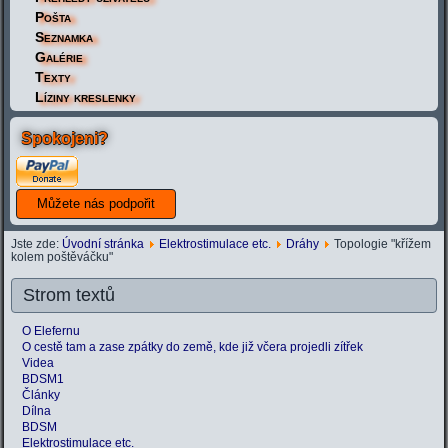
Pošta
Seznamka
Galérie
Texty
Líziny kreslenky
Spokojeni?
Jste zde:
Úvodní stránka
Elektrostimulace etc.
Dráhy
Topologie "křížem
kolem poštěváčku"
Strom textů
O Elefernu
O cestě tam a zase zpátky do země, kde již včera projedli zítřek
Videa
BDSM1
Články
Dílna
BDSM
Elektrostimulace etc.