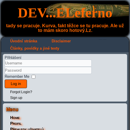
DEV...ELeferno
tady se pracuje. Kurva, fakt těžce se tu pracuje. Ale už
to mám skoro hotový.Lz.
---
---
Úvodní stránka
Disclaimer
Články, povídky a jiné texty
Přihlášení
Remember Me
Log in
Forgot Login?
Sign up
Menu
Home
Profil
Přehledy uživatelů