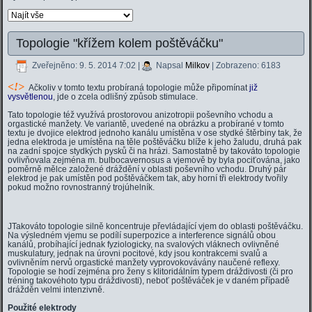
Topologie "křížem kolem poštěváčku"
Zveřejněno: 9. 5. 2014 7:02
|
Napsal
Milkov
| Zobrazeno: 6183
<
!>
Ačkoliv v tomto textu probíraná topologie může připomínat
již
vysvětlenou
, jde o zcela odlišný způsob stimulace.
Tato topologie též využívá prostorovou anizotropii poševního vchodu a
orgastické manžety. Ve variantě, uvedené na obrázku a probírané v tomto
textu je dvojice elektrod jednoho kanálu umístěna v ose stydké štěrbiny tak, že
jedna elektroda je umístěna na těle poštěváčku blíže k jeho žaludu, druhá pak
na zadní spojce stydkých pysků či na hrázi. Samostatně by takováto topologie
ovlivňovala zejména m. bulbocavernosus a vjemově by byla pociťována, jako
poměrně mělce založené dráždění v oblasti poševního vchodu. Druhý pár
elektrod je pak umístěn pod poštěváčkem tak, aby horní tři elektrody tvořily
pokud možno rovnostranný trojúhelník.
JTakováto topologie silně koncentruje převládající vjem do oblasti poštěváčku.
Na výsledném vjemu se podílí superpozice a interference signálů obou
kanálů, probíhající jednak fyziologicky, na svalových vláknech ovlivněné
muskulatury, jednak na úrovni pocitové, kdy jsou kontrakcemi svalů a
ovlivněním nervů orgastické manžety vyprovokovávány naučené reflexy.
Topologie se hodí zejména pro ženy s klitoridálním typem dráždivosti (či pro
tréning takovéhoto typu dráždivosti), neboť poštěváček je v daném případě
drážděn velmi intenzivně.
Použité elektrody