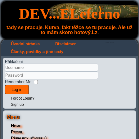
DEV...ELeferno
tady se pracuje. Kurva, fakt těžce se tu pracuje. Ale už
to mám skoro hotový.Lz.
---
---
Úvodní stránka
Disclaimer
Články, povídky a jiné texty
Přihlášení
Remember Me
Log in
Forgot Login?
Sign up
Menu
Home
Profil
Přehledy uživatelů