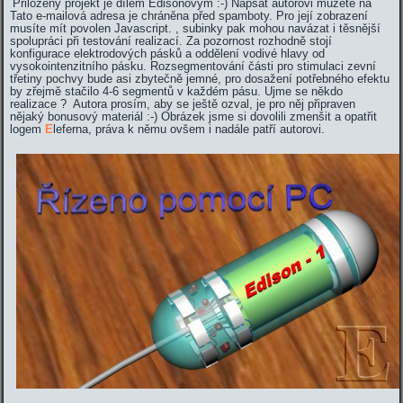
Přiložený projekt je dílem Edisonovým :-) Napsat autorovi můžete na
Tato e-mailová adresa je chráněna před spamboty. Pro její zobrazení
musíte mít povolen Javascript.
, subinky pak mohou navázat i těsnější
spolupráci při testování realizací. Za pozornost rozhodně stojí
konfigurace elektrodových pásků a oddělení vodivé hlavy od
vysokointenzitního pásku. Rozsegmentování části pro stimulaci zevní
třetiny pochvy bude asi zbytečně jemné, pro dosažení potřebného efektu
by zřejmě stačilo 4-6 segmentů v každém pásu. Ujme se někdo
realizace ? Autora prosím, aby se ještě ozval, je pro něj připraven
nějaký bonusový materiál :-) Obrázek jsme si dovolili zmenšit a opatřit
logem
E
leferna, práva k němu ovšem i nadále patří autorovi.