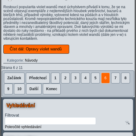
Rostoucí popularita violet wandů mezi úchylstvem přivádí k tomu, že se na
scéně objevují exempláře z nejtemnějších hloubek vetešnictví, bazarů a
bleších trhů, případně výrobky, vylovené kdesi na půdách a v hloubích
pozůstalostí. Kromě nepopiratelného technického kouzla mají nezřídka tyto
předměty i nezanedbatelný škodlivý potenciál, daný jejich stářím, technickým
stavem a mnohdy i amatérskými opravami. Dvé takovýchto výrobků se mi
dostalo do ruky nedávno - na příkladě prvého z nich bych rád dokumentoval
některé nejčastější problémy, vznikající kolem violet wandů (dále jen v-w) s
vibrujícím kontaktem.
Číst dál: Opravy violet wandů
Kategorie:
Návody
Strana 6 z 11
Začátek
Předchozí
1
2
3
4
5
6
7
8
9
10
Další
Konec
Vyhledávání
Filtrovat
Pokročilé vyhledávání