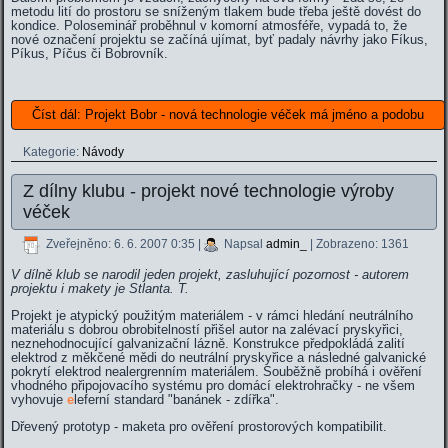
metodu lití do prostoru se sníženým tlakem bude třeba ještě dovést do
kondice. Poloseminář proběhnul v komorní atmosféře, vypadá to, že
nové označení projektu se začíná ujímat, byť padaly návrhy jako Fíkus,
Píkus, Píčus či Bobrovník.
Číst dál: Projekt Bobr - nová technologie véček má jméno a podobu
Kategorie:
Návody
Z dílny klubu - projekt nové technologie výroby
véček
Zveřejněno: 6. 6. 2007 0:35
|
Napsal
admin_
| Zobrazeno: 1361
V dílně klub se narodil jeden projekt, zasluhující pozornost - autorem
projektu i makety je Stlanta. T.
Projekt je atypický použitým materiálem - v rámci hledání neutrálního
materiálu s dobrou obrobitelností přišel autor na zalévací pryskyřici,
neznehodnocující galvanizační lázně. Konstrukce předpokládá zalití
elektrod z měkčené mědi do neutrální pryskyřice a následné galvanické
pokrytí elektrod nealergrenním materiálem. Souběžně probíhá i ověření
vhodného připojovacího systému pro domácí elektrohračky - ne všem
vyhovuje
e
leferní standard "banánek - zdířka".
Dřevený prototyp - maketa pro ověření prostorových kompatibilit.