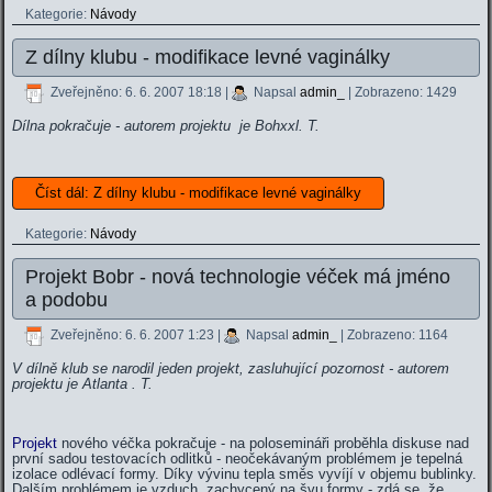
Kategorie:
Návody
Z dílny klubu - modifikace levné vaginálky
Zveřejněno: 6. 6. 2007 18:18
|
Napsal
admin_
| Zobrazeno: 1429
Dílna pokračuje - autorem projektu je
Bohxxl. T.
Číst dál: Z dílny klubu - modifikace levné vaginálky
Kategorie:
Návody
Projekt Bobr - nová technologie véček má jméno
a podobu
Zveřejněno: 6. 6. 2007 1:23
|
Napsal
admin_
| Zobrazeno: 1164
V dílně klub se narodil jeden projekt, zasluhující pozornost - autorem
projektu je
Atlanta . T.
Projekt
nového véčka pokračuje - na polosemináři proběhla diskuse nad
první sadou testovacích odlitků - neočekávaným problémem je tepelná
izolace odlévací formy. Díky vývinu tepla směs vyvíjí v objemu bublinky.
Dalším problémem je vzduch, zachycený na švu formy - zdá se, že