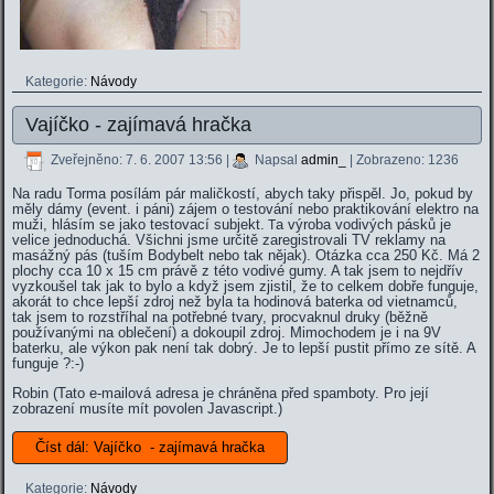
Kategorie:
Návody
Vajíčko - zajímavá hračka
Zveřejněno: 7. 6. 2007 13:56
|
Napsal
admin_
| Zobrazeno: 1236
Na radu Torma posílám pár maličkostí, abych taky přispěl. Jo, pokud by
měly dámy (event. i páni) zájem o testování nebo praktikování elektro na
muži, hlásím se jako testovací subjekt.
a výroba vodivých pásků je
T
velice jednoduchá. Všichni jsme určitě zaregistrovali TV reklamy na
masážný pás (tuším Bodybelt nebo tak nějak). Otázka cca 250 Kč. Má 2
plochy cca 10 x 15 cm právě z této vodivé gumy. A tak jsem to nejdřív
vyzkoušel tak jak to bylo a když jsem zjistil, že to celkem dobře funguje,
akorát to chce lepší zdroj než byla ta hodinová baterka od vietnamců,
tak jsem to rozstříhal na potřebné tvary, procvaknul druky (běžně
používanými na oblečení) a dokoupil zdroj. Mimochodem je i na 9V
baterku, ale výkon pak není tak dobrý. Je to lepší pustit přímo ze sítě. A
funguje ?:-)
Robin (
Tato e-mailová adresa je chráněna před spamboty. Pro její
zobrazení musíte mít povolen Javascript.
)
Číst dál: Vajíčko - zajímavá hračka
Kategorie:
Návody