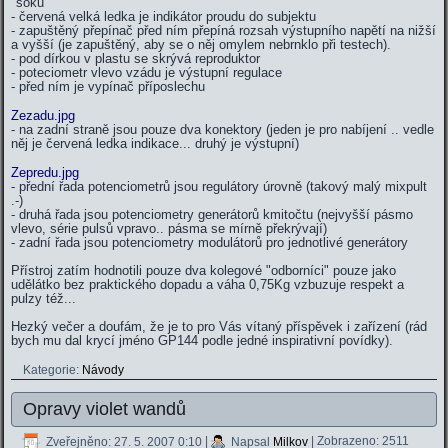
"šoků"
- červená velká ledka je indikátor proudu do subjektu
- zapuštěný přepínač před ním přepíná rozsah výstupního napětí na nižší
a vyšší (je zapuštěný, aby se o něj omylem nebrnklo při testech).
- pod dírkou v plastu se skrývá reproduktor
- poteciometr vlevo vzádu je výstupní regulace
- před ním je vypínač příposlechu
Zezadu.jpg
- na zadní straně jsou pouze dva konektory (jeden je pro nabíjení .. vedle
něj je červená ledka indikace... druhý je výstupní)
Zepredu.jpg
- přední řada potenciometrů jsou regulátory úrovně (takový malý mixpult
.-)
- druhá řada jsou potenciometry generátorů kmitočtu (nejvyšší pásmo
vlevo, série pulsů vpravo.. pásma se mírně překrývají)
- zadní řada jsou potenciometry modulátorů pro jednotlivé generátory
Přístroj zatím hodnotili pouze dva kolegové "odborníci" pouze jako
udělátko bez praktického dopadu a váha 0,75Kg vzbuzuje respekt a
pulzy též...
Hezký večer a doufám, že je to pro Vás vítaný příspěvek i zařízení (rád
bych mu dal krycí jméno GP144 podle jedné inspirativní povídky).
Kategorie:
Návody
Opravy violet wandů
Zveřejněno: 27. 5. 2007 0:10
|
Napsal
Milkov
| Zobrazeno: 2511