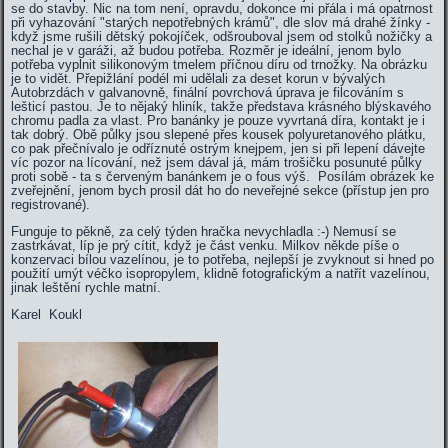
se do stavby. Nic na tom není, opravdu, dokonce mi přála i má opatrnost
při vyhazování "starých nepotřebných krámů", dle slov má drahé žínky -
když jsme rušili dětský pokojíček, odšrouboval jsem od stolků nožičky a
nechal je v garáži, až budou potřeba. Rozměr je ideální, jenom bylo
potřeba vyplnit silikonovým tmelem příčnou díru od trnožky. Na obrázku
je to vidět. Přepižlání podél mi udělali za deset korun v bývalých
Autobrzdách v galvanovně, finální povrchová úprava je filcováním s
lešticí pastou. Je to nějaký hliník, takže představa krásného blýskavého
chromu padla za vlast. Pro banánky je pouze vyvrtaná díra, kontakt je i
tak dobrý. Obě půlky jsou slepené přes kousek polyuretanového plátku,
co pak přečnívalo je odříznuté ostrým knejpem, jen si při lepení dávejte
víc pozor na lícování, než jsem dával já, mám trošičku posunuté půlky
proti sobě - ta s červeným banánkem je o fous výš. Posílám obrázek ke
zveřejnění, jenom bych prosil dát ho do neveřejné sekce (přístup jen pro
registrované).
Funguje to pěkně, za celý týden hračka nevychladla :-) Nemusí se
zastrkávat, líp je prý cítit, když je část venku. Milkov někde píše o
konzervaci bílou vazelínou, je to potřeba, nejlepší je zvyknout si hned po
použití umýt véčko isopropylem, klidně fotografickým a natřít vazelínou,
jinak leštění rychle matní.
Karel Koukl