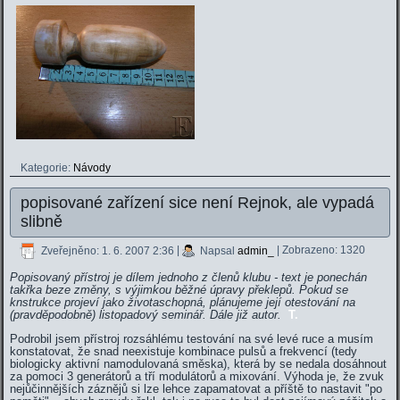
Kategorie:
Návody
popisované zařízení sice není Rejnok, ale vypadá
slibně
Zveřejněno: 1. 6. 2007 2:36
|
Napsal
admin_
| Zobrazeno: 1320
Popisovaný přístroj je dílem jednoho z členů klubu - text je ponechán
takřka beze změny, s výjimkou běžné úpravy překlepů. Pokud se
knstrukce projeví jako životaschopná, plánujeme její otestování na
(pravděpodobně) listopadový seminář. Dále již autor.
T.
Podrobil jsem přístroj rozsáhlému testování na své levé ruce a musím
konstatovat, že snad neexistuje kombinace pulsů a frekvencí (tedy
biologicky aktivní namodulovaná směska), která by se nedala dosáhnout
za pomoci 3 generátorů a tří modulátorů a mixování. Výhoda je, že zvuk
nejůčinnějších záznějů si lze lehce zapamatovat a příště to nastavit "po