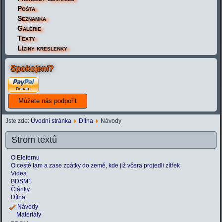
Pošta
Seznamka
Galérie
Texty
Líziny kreslenky
Spokojeni?
Jste zde:
Úvodní stránka
Dílna
Návody
Strom textů
O Elefernu
O cestě tam a zase zpátky do země, kde již včera projedli zítřek
Videa
BDSM1
Články
Dílna
Návody
Materiály