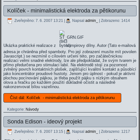
Kolíček - minimalistická elektroda za pětikorunu
Zveřejněno: 7. 6. 2007 13:21
|
Napsal
admin_
| Zobrazeno: 1414
Ukázka praktické realizace z
Vampirovy dílny. Autor (
Tato e-mailová
adresa je chráněna před spamboty. Pro její zobrazení musíte mít povolen
Javascript.
) se nezmínil o cílovém určení této, pro začátečnickou
realizaci velmi snadné elektrody, lze ale předpokládat, že svým tvarem je
přímo předurčena pro stimulaci labií. Na elektrodě stojí za pozornost
zvlněný povrch kontaktních plošek, zajišťující kvalitní kontakt a působící
jako koncentrátor proudové hustoty. Jenom pro úplnost - pokud je aktivní
plochou pocínování pájkou, je třeba použít pájku s nízkým obsahem
olova a hračku po každém použití důkladně očistit a následně
nakonzervovat bílou vazelínou.
Číst dál: Kolíček - minimalistická elektroda za pětikorunu
Kategorie:
Návody
Sonda Edison - ideový projekt
Zveřejněno: 7. 6. 2007 13:15
|
Napsal
admin_
| Zobrazeno: 1217