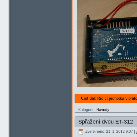
Číst dál: Řídící jednotka vibrát
Kategorie:
Návody
Spřažení dvou ET-312
Zveřejněno: 21. 1. 2012 9:07
|