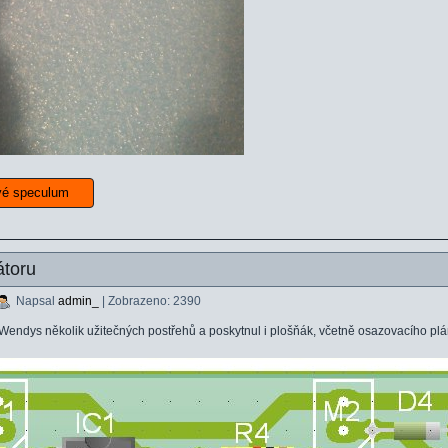
tové speculum
átoru
Napsal
admin_
| Zobrazeno: 2390
endys několik užitečných postřehů a poskytnul i plošňák, včetně osazovacího plá