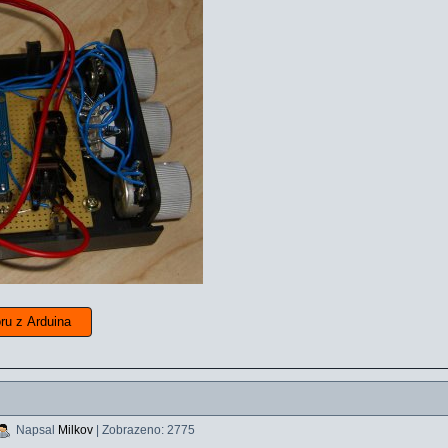
oru z Arduina
Napsal
Milkov
| Zobrazeno: 2775