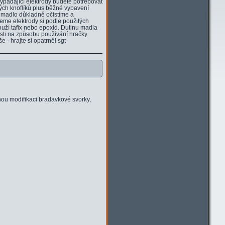
ypadající elektrody budete potřebovat
ových knoflíků plus běžné vybavení
é madlo důkladně očistíme a
eme elektrody si podle použitých
louží tafix nebo epoxid. Dutinu madla
sti na způsobu používání hračky
 - hrajte si opatrně! sgt
nou modifikaci bradavkové svorky,