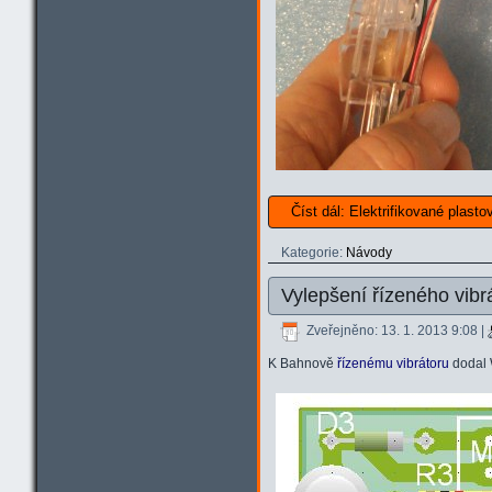
Číst dál: Elektrifikované plas
Kategorie:
Návody
Vylepšení řízeného vibr
Zveřejněno: 13. 1. 2013 9:08
|
K Bahnově
řízenému vibrátoru
dodal W