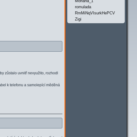
Moriana_1
romulada
RmMiNqVIsurkHePCV
Zigi
by zůstalo uvnitř nevyužito, rozhodl
abel k telefonu a samolepící měděná