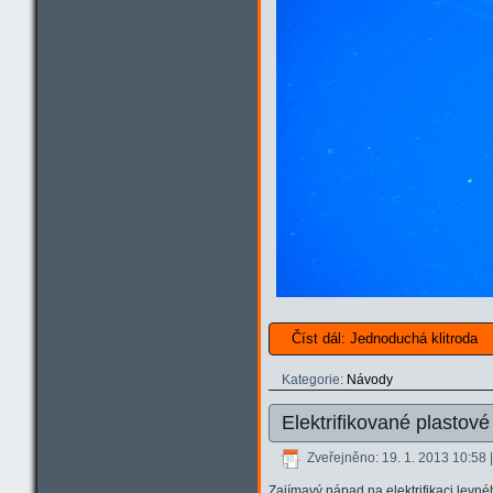
Číst dál: Jednoduchá klitroda
Kategorie:
Návody
Elektrifikované plastov
Zveřejněno: 19. 1. 2013 10:58
Zajímavý nápad na elektrifikaci levn