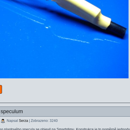
é speculum
|
Napsal
Serza
| Zobrazeno: 3240
ého plastového specula se objevil na Smartstimu. Konstrukce je to poměrně jednodu