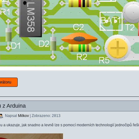
brátoru
u z Arduina
Napsal
Milkov
| Zobrazeno: 2813
a ukazuje, jak snadno a levně lze s pomocí moderních technologií jednočipů řešit