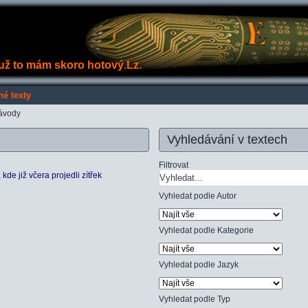
e už to mám skoro hotový.Lz.
né texty
ávody
Vyhledávání v textech
Filtrovat
de již včera projedli zítřek
Vyhledat podle Autor
Vyhledat podle Kategorie
Vyhledat podle Jazyk
Vyhledat podle Typ