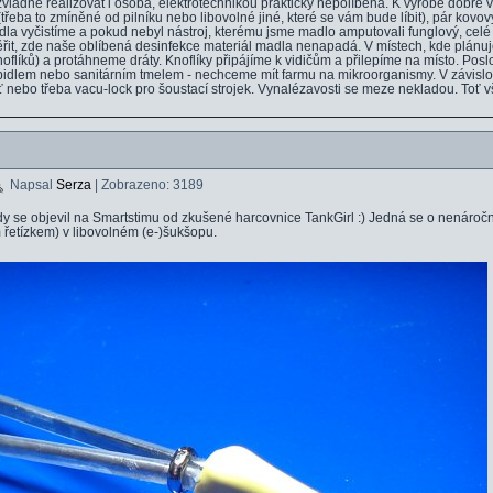
ládne realizovat i osoba, elektrotechnikou prakticky nepolíbená. K výrobě dobře v
o (třeba to zmíněné od pilníku nebo libovolné jiné, které se vám bude líbit), pár kov
dla vyčistíme a pokud nebyl nástroj, kterému jsme madlo amputovali funglový, cel
řit, zde naše oblíbená desinfekce materiál madla nenapadá. V místech, kde plánuj
noflíků) a protáhneme dráty. Knoflíky připájíme k vidičům a přilepíme na místo. Pos
pidlem nebo sanitárním tmelem - nechceme mít farmu na mikroorganismy. V závislo
 nebo třeba vacu-lock pro šoustací strojek. Vynalézavosti se meze nekladou. Toť vše
Napsal
Serza
| Zobrazeno: 3189
dy se objevil na Smartstimu od zkušené harcovnice TankGirl :) Jedná se o nenároč
řetízkem) v libovolném (e-)šukšopu.