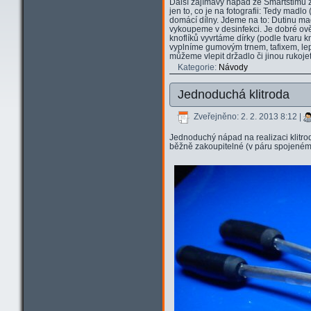
Další zajímavý nápad ze Smartstimu zv
jen to, co je na fotografii: Tedy madl
domácí dílny. Jdeme na to: Dutinu ma
vykoupeme v desinfekci. Je dobré ově
knoflíků vyvrtáme dírky (podle tvaru k
vyplníme gumovým trnem, tafixem, le
můžeme vlepit držadlo či jinou rukojeť
Kategorie:
Návody
Jednoduchá klitroda
Zveřejněno: 2. 2. 2013 8:12
|
Jednoduchý nápad na realizaci klitro
běžně zakoupitelné (v páru spojeném 