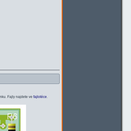
nku. Fajly najdete ve
fajlotéce
.