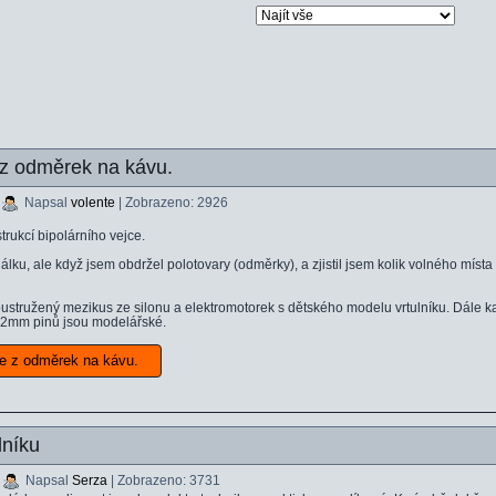
e z odměrek na kávu.
|
Napsal
volente
| Zobrazeno: 2926
trukcí bipolárního vejce.
álku, ale když jsem obdržel polotovary (odměrky), a zjistil jsem kolik volného místa 
ustružený mezikus ze silonu a elektromotorek s dětského modelu vrtulníku. Dále k
h 2mm pinů jsou modelářské.
jce z odměrek na kávu.
lníku
|
Napsal
Serza
| Zobrazeno: 3731