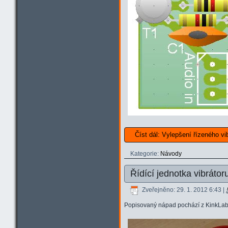
Číst dál: Vylepšení řízeného vi
Kategorie:
Návody
Řídící jednotka vibrátor
Zveřejněno: 29. 1. 2012 6:43
|
Popisovaný nápad pochází z KinkLabu 