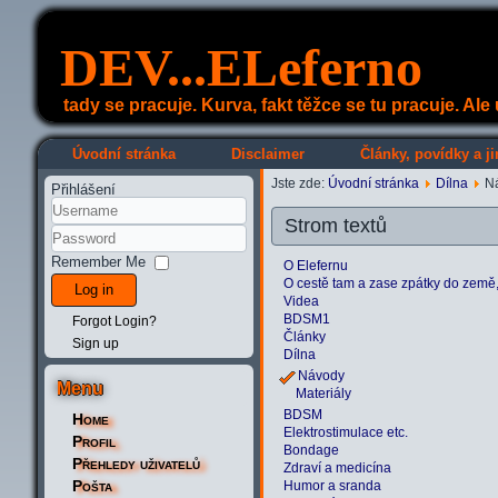
DEV...ELeferno
tady se pracuje. Kurva, fakt těžce se tu pracuje. Al
Úvodní stránka
Disclaimer
Články, povídky a ji
Jste zde:
Úvodní stránka
Dílna
N
Přihlášení
Strom textů
Remember Me
O Elefernu
O cestě tam a zase zpátky do země, k
Log in
Videa
BDSM1
Forgot Login?
Články
Sign up
Dílna
Návody
Menu
Materiály
BDSM
Home
Elektrostimulace etc.
Profil
Bondage
Přehledy uživatelů
Zdraví a medicína
Pošta
Humor a sranda