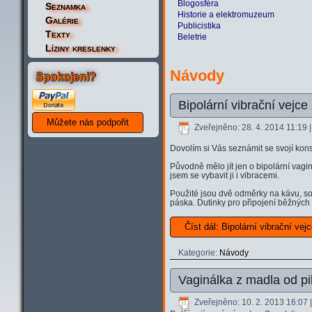
Blogosféra
Seznamka
Historie a elektromuzeum
Galérie
Publicistika
Texty
Beletrie
Líziny kreslenky
Návody
Spokojeni?
Bipolární vibrační vejc
Zveřejněno: 28. 4. 2014 11:19
Dovolím si Vás seznámit se svojí kons
Původně mělo jít jen o bipolární vagin
jsem se vybavit ji i vibracemi.
Použité jsou dvě odměrky na kávu, so
páska. Dutinky pro připojení běžnýc
Číst dál: Bipolární vibrační ve
Kategorie:
Návody
Vaginálka z madla od pi
Zveřejněno: 10. 2. 2013 16:07