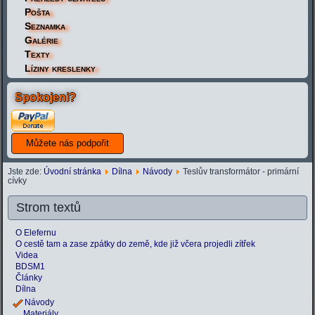
Pošta
Seznamka
Galérie
Texty
Líziny kreslenky
Spokojeni?
Jste zde:
Úvodní stránka
Dílna
Návody
Teslův transformátor - primární
cívky
Strom textů
O Elefernu
O cestě tam a zase zpátky do země, kde již včera projedli zítřek
Videa
BDSM1
Články
Dílna
Návody
Materiály