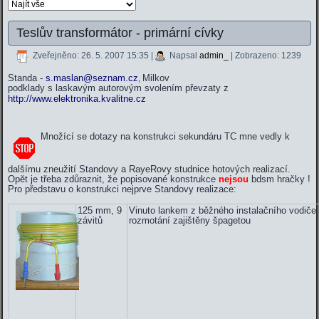
Teslův transformátor - primární cívky
Zveřejněno: 26. 5. 2007 15:35
|
Napsal
admin_
| Zobrazeno: 1239
Standa -
s.maslan@seznam.cz
Milkov
,
podklady s laskavým autorovým svolením převzaty z
http://www.elektronika.kvalitne.cz
Množící se dotazy na konstrukci sekundáru TC mne vedly k
dalšímu zneužití Standovy a RayeRovy studnice hotových realizací.
Opět je třeba zdůraznit, že popisované konstrukce
nejsou
bdsm hračky !
Pro představu o konstrukci nejprve Standovy realizace:
125 mm, 9
Vinuto lankem z běžného instalačního vodiče 
závitů
rozmotání zajištěny špagetou