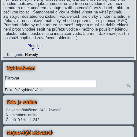
snadno realizovat i jako samonosné. Je třeba si uvědomit, že mezi
primárem a sekundárem existuje rozdíl potenciálů, vyžadující striktní a
pečlivou izolaci. Samonosné cívky je dobré vinout na větší průměr,
zajišťující dostatečnou izolační vzdálenost, pro cívky vinuté na jádro je
třeba volit nenasákavé materiály, vhodné pro vn (silon, pertinax, PVC).
Primární cívka by měla mít co nejmenší odpor a musí se dobře chladit,
není proto vhodné šetřit na průřezu vodice - možno je použít měděnou
trubičku nebo i páskovinu či instalační vodič 3,5 mm. Jako navíjecí trn
poslouží například zavařovací sklenice :-).
Předchozí
Další
Kategorie:
Návody
Vyhledávání
Filtrovat
Pokročilé vyhledávání
Kdo je online
Celkem přihlášeno: 242 uživatelů
No members online
Členů: 0 / Hostí: 242
Nejnovější uživatelé