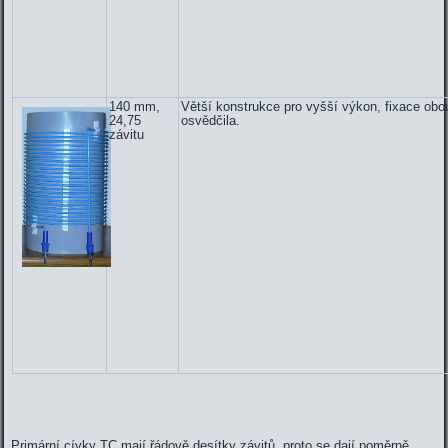
140 mm,
Větší konstrukce pro vyšší výkon, fixace obo
24,75
osvědčila.
závitu
Primární cívky TC mají řádově desítky závitů, proto se dají poměrně