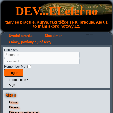
DEV...ELeferno
tady se pracuje. Kurva, fakt těžce se tu pracuje. Ale už
to mám skoro hotový.Lz.
---
---
Úvodní stránka
Disclaimer
Články, povídky a jiné texty
Přihlášení
Remember Me
Log in
Forgot Login?
Sign up
Menu
Home
Profil
Přehledy uživatelů