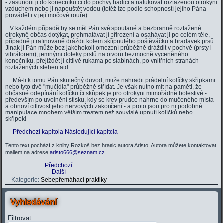
- zasunout jí do konečníku či do pochvy hadici a nafukovat roztaženou otrokyni
vzduchem nebo ji napouštět vodou (totéž lze podle schopností jejího Pána
provádět i v její močové rouře)
V každém případě by se měl Pán své spoutané a bezbranně roztažené
otrokyně občas dotýkat, prohmatávat jí přirození a osahávat ji po celém těle,
případně ji rafinovaně dráždit kolem skřípnutého poštěváčku a bradavek prsů.
Jinak ji Pán může bez jakéhokoli omezení průběžně dráždit v pochvě (prsty i
vibrátorem), jemnými doteky prstů na otvoru bezmocně vyceněného
konečníku, přejíždět jí citlivě rukama po slabinách, po vnitřních stranách
roztažených stehen atd.
Má-li k tomu Pán skutečný důvod, může nahradit prádelní kolíčky skřipkami
nebo tyto dvě "mučidla" průběžně střídat. Je však nutno mít na paměti, že
občasné odepínání kolíčků či skřipek je pro otrokyni mimořádně bolestivé -
především po uvolnění stisku, kdy se krev prudce nahrne do mučeného místa
a obnoví citlivost jeho nervových zakončení - a proto jsou pro ni podobné
manipulace mnohem větším trestem než souvislé upnutí kolíčků nebo
skřipek!
--- Předchozí kapitola
Následující kapitola ---
Tento text pochází z knihy Rozkoš bez hranic autora Aristo. Autora můžete kontaktovat
mailem na adrese
aristo666@seznam.cz
Předchozí
Další
Kategorie:
Sebepřemáhací praktiky
Vyhledávání
Filtrovat