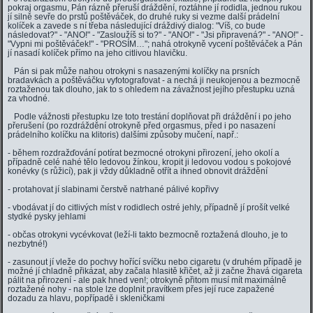
pokraj orgasmu, Pán rázně přeruší dráždění, roztáhne jí rodidla, jednou rukou
jí silně sevře do prstů poštěváček, do druhé ruky si vezme další prádelní
kolíček a zavede s ní třeba následující dráždivý dialog: "Víš, co bude
následovat?" - "ANO!" - "Zasloužíš si to?" - "ANO!" - "Jsi připravená?" - "ANO!" -
"Vypni mi poštěváček!" - "PROSÍM…"; nahá otrokyně vycení poštěváček a Pán
jí nasadí kolíček přímo na jeho citlivou hlavičku.
Pán si pak může nahou otrokyni s nasazenými kolíčky na prsních
bradavkách a poštěváčku vyfotografovat - a nechá ji neukojenou a bezmocně
roztaženou tak dlouho, jak to s ohledem na závažnost jejího přestupku uzná
za vhodné.
Podle vážnosti přestupku lze toto trestání doplňovat při dráždění i po jeho
přerušení (po rozdráždění otrokyně před orgasmus, před i po nasazení
prádelního kolíčku na klitoris) dalšími způsoby mučení, např.:
- během rozdražďování potírat bezmocné otrokyni přirození, jeho okolí a
případně celé nahé tělo ledovou žínkou, kropit ji ledovou vodou s pokojové
konévky (s růžicí), pak ji vždy důkladně otřít a ihned obnovit dráždění
- protahovat jí slabinami čerstvě natrhané pálivé kopřivy
- vbodávat jí do citlivých míst v rodidlech ostré jehly, případně jí prošít velké
stydké pysky jehlami
- občas otrokyni vycévkovat (leží-li takto bezmocně roztažená dlouho, je to
nezbytné!)
- zasunout jí vleže do pochvy hořící svíčku nebo cigaretu (v druhém případě je
možné jí chladně přikázat, aby začala hlasitě křičet, až ji začne žhavá cigareta
pálit na přirození - ale pak hned ven!; otrokyně přitom musí mít maximálně
roztažené nohy - na stole lze doplnit pravítkem přes její ruce zapažené
dozadu za hlavu, popřípadě i skleničkami