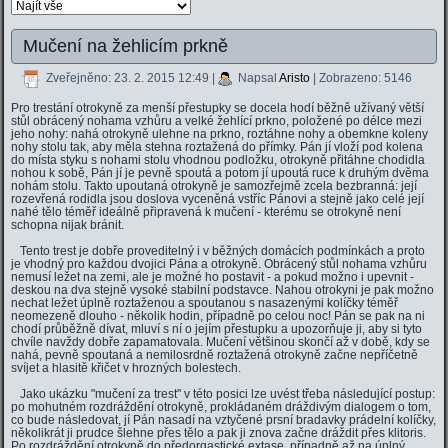
Mučení na žehlicím prkně
Zveřejněno: 23. 2. 2015 12:49
|
Napsal
Aristo
| Zobrazeno: 5146
Pro trestání otrokyně za menší přestupky se docela hodí běžně užívaný větší
stůl obrácený nohama vzhůru a velké žehlící prkno, položené po délce mezi
jeho nohy: nahá otrokyně ulehne na prkno, roztáhne nohy a obemkne koleny
nohy stolu tak, aby měla stehna roztažená do přímky. Pán jí vloží pod kolena
do místa styku s nohami stolu vhodnou podložku, otrokyně přitáhne chodidla
nohou k sobě, Pán jí je pevně spoutá a potom jí upoutá ruce k druhým dvěma
nohám stolu. Takto upoutaná otrokyně je samozřejmě zcela bezbranná: její
rozevřená rodidla jsou doslova vyceněná vstříc Pánovi a stejně jako celé její
nahé tělo téměř ideálně připravená k mučení - kterému se otrokyně není
schopna nijak bránit.
Tento trest je dobře proveditelný i v běžných domácích podmínkách a proto
je vhodný pro každou dvojici Pána a otrokyně. Obrácený stůl nohama vzhůru
nemusí ležet na zemi, ale je možné ho postavit - a pokud možno i upevnit -
deskou na dva stejně vysoké stabilní podstavce. Nahou otrokyni je pak možno
nechat ležet úplně roztaženou a spoutanou s nasazenými kolíčky téměř
neomezeně dlouho - několik hodin, případně po celou noc! Pán se pak na ni
chodí průběžně dívat, mluví s ní o jejím přestupku a upozorňuje ji, aby si tyto
chvíle navždy dobře zapamatovala. Mučení většinou skončí až v době, kdy se
nahá, pevně spoutaná a nemilosrdně roztažená otrokyně začne nepříčetně
svíjet a hlasitě křičet v hrozných bolestech.
Jako ukázku "mučení za trest" v této posici lze uvést třeba následující postup:
po mohutném rozdráždění otrokyně, prokládaném dráždivým dialogem o tom,
co bude následovat, jí Pán nasadí na vztyčené prsní bradavky prádelní kolíčky,
několikrát ji prudce šlehne přes tělo a pak ji znova začne dráždit přes klitoris.
Po rozdráždění otrokyně do předorgastické extase, případně až na úplný