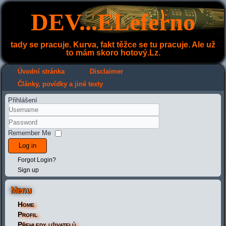
DEV...ELeferno
tady se pracuje. Kurva, fakt těžce se tu pracuje. Ale už
to mám skoro hotový.Lz.
---
---
Úvodní stránka
Disclaimer
Články, povídky a jiné texty
Přihlášení
Remember Me
Log in
Forgot Login?
Sign up
Menu
Home
Profil
Přehledy uživatelů