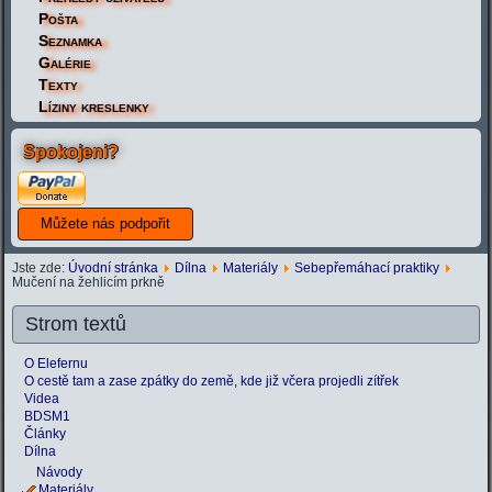
Pošta
Seznamka
Galérie
Texty
Líziny kreslenky
Spokojeni?
Jste zde:
Úvodní stránka
Dílna
Materiály
Sebepřemáhací praktiky
Mučení na žehlicím prkně
Strom textů
O Elefernu
O cestě tam a zase zpátky do země, kde již včera projedli zítřek
Videa
BDSM1
Články
Dílna
Návody
Materiály