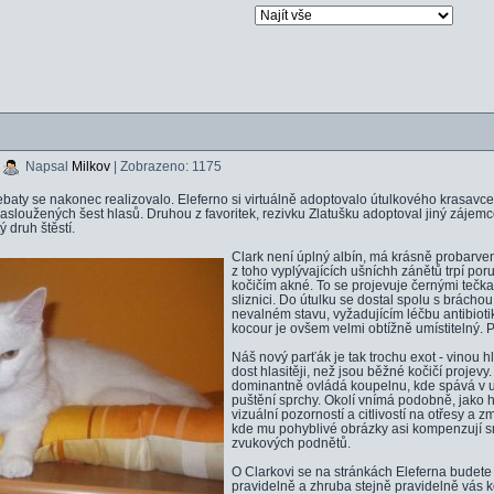
|
Napsal
Milkov
| Zobrazeno: 1175
aty se nakonec realizovalo. Eleferno si virtuálně adoptovalo útulkového krasavce
asloužených šest hlasů. Druhou z favoritek, rezivku Zlatušku adoptoval jiný záje
ý druh štěstí.
Clark není úplný albín, má krásně probarven
z toho vyplývajících ušníchh zánětů trpí p
kočičím akné. To se projevuje černými tečka
sliznici. Do útulku se dostal spolu s brách
nevalném stavu, vyžadujícím léčbu antibiotiky
kocour je ovšem velmi obtížně umístitelný. P
Náš nový parťák je tak trochu exot - vinou h
dost hlasitěji, než jsou běžné kočičí projevy
dominantně ovládá koupelnu, kde spává v 
puštění sprchy. Okolí vnímá podobně, jako h
vizuální pozorností a citlivostí na otřesy a z
kde mu pohyblivé obrázky asi kompenzují sm
zvukových podnětů.
O Clarkovi se na stránkách Eleferna budete 
pravidelně a zhruba stejně pravidelně vás 