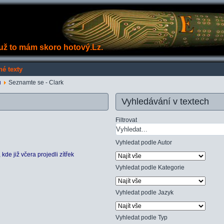
e už to mám skoro hotový.Lz.
né texty
u
Seznamte se - Clark
Vyhledávání v textech
Filtrovat
Vyhledat podle Autor
de již včera projedli zítřek
Vyhledat podle Kategorie
Vyhledat podle Jazyk
Vyhledat podle Typ