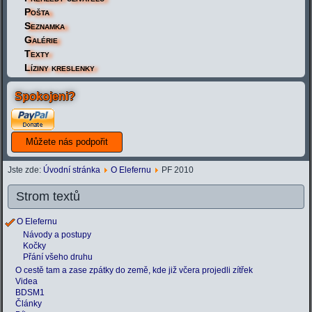
Pošta
Seznamka
Galérie
Texty
Líziny kreslenky
Spokojeni?
Jste zde:
Úvodní stránka
O Elefernu
PF 2010
Strom textů
O Elefernu
Návody a postupy
Kočky
Přání všeho druhu
O cestě tam a zase zpátky do země, kde již včera projedli zítřek
Videa
BDSM1
Články