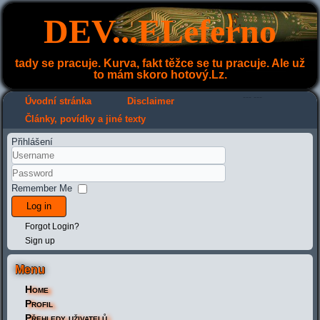
DEV...ELeferno
tady se pracuje. Kurva, fakt těžce se tu pracuje. Ale už
to mám skoro hotový.Lz.
---
---
Úvodní stránka
Disclaimer
Články, povídky a jiné texty
Přihlášení
Remember Me
Log in
Forgot Login?
Sign up
Menu
Home
Profil
Přehledy uživatelů