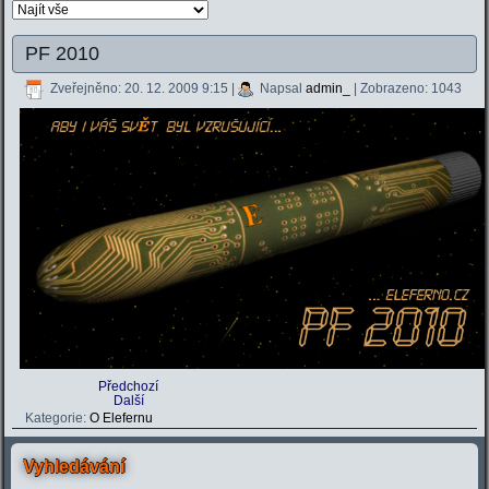
PF 2010
Zveřejněno: 20. 12. 2009 9:15
|
Napsal
admin_
| Zobrazeno: 1043
Předchozí
Další
Kategorie:
O Elefernu
Vyhledávání