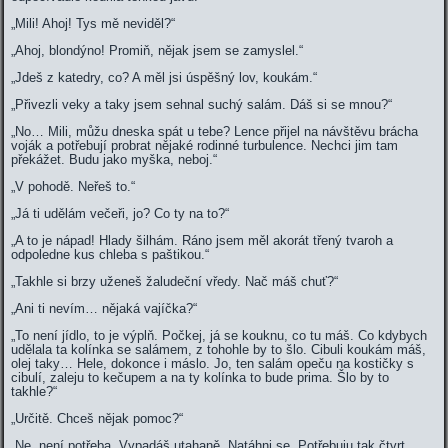
„Mili! Ahoj! Tys mě neviděl?“
„Ahoj, blondýno! Promiň, nějak jsem se zamyslel.“
„Jdeš z katedry, co? A měl jsi úspěšný lov, koukám.“
„Přivezli veky a taky jsem sehnal suchý salám. Dáš si se mnou?“
„No… Mili, můžu dneska spát u tebe? Lence přijel na návštěvu brácha
voják a potřebují probrat nějaké rodinné turbulence. Nechci jim tam
překážet. Budu jako myška, neboj.“
„V pohodě. Neřeš to.“
„Já ti udělám večeři, jo? Co ty na to?“
„A to je nápad! Hlady šilhám. Ráno jsem měl akorát třený tvaroh a
odpoledne kus chleba s paštikou.“
„Takhle si brzy uženeš žaludeční vředy. Nač máš chuť?“
„Ani ti nevím… nějaká vajíčka?“
„To není jídlo, to je výplň. Počkej, já se kouknu, co tu máš. Co kdybych
udělala ta kolínka se salámem, z tohohle by to šlo. Cibuli koukám máš,
olej taky… Hele, dokonce i máslo. Jo, ten salám opeču na kostičky s
cibulí, zaleju to kečupem a na ty kolínka to bude prima. Šlo by to
takhle?“
„Určitě. Chceš nějak pomoc?“
„Ne, není potřeba. Vypadáš utahaně. Natáhni se. Potřebuju tak čtvrt