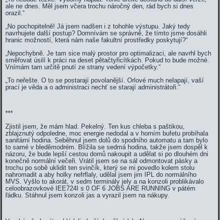
ale ne dnes. Měl jsem včera trochu náročný den, rád bych si dnes
orazil.“
„No pochopitelně! Já jsem nadšen i z tohohle výstupu. Jaký tedy
navrhujete další postup? Domnívám se správně, že tímto jsme dosáhli
hranic možností, která nám naše fakultní prostředky poskytují?“
„Nepochybně. Je tam sice malý prostor pro optimalizaci, ale navrhl bych
směřovat úsilí k práci na deset pětačtyřicítkách. Pokud to bude možné.
Vnímám tam určitě pnutí ze strany vedení výpočetky.“
„To neřešte. O to se postarají povolanější. Orlové much nelapají, vaší
prací je věda a o administraci nechť se starají administrátoři.“
***
Zjistil jsem, že mám hlad. Pekelný. Ten kus chleba s paštikou,
zblajznutý odpoledne, moc energie nedodal a v horním bufetu probíhala
sanitární hodina. Seběhnul jsem dolů do spodního automatu a tam bylo
to samé v bleděmodrém. Blížila se sedmá hodina, takže jsem dospěl k
názoru, že bude lepší cestou domů nakoupit a udělat si po dlouhém dni
konečně normální večeři. Vrátil jsem se na sál odmontovat pásky a
trochu po sobě uklidit ten svinčík, který se mi povedlo kolem stolu
nahromadit a aby holky nefrflaly, udělal jsem jim IPL do normálního
MVS. Vyšlo to akorát, v sedm terminály jely a na konzoli problikávalo
celoobrazovkové IEE724I s 0 OF 6 JOBS ARE RUNNING v pátém
řádku. Stáhnul jsem konzoli jas a vyrazil jsem na nákupy.