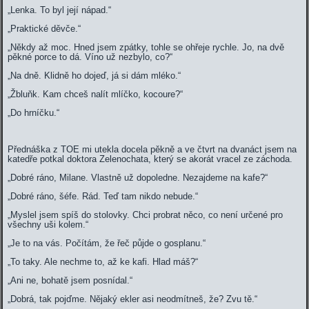
„Lenka. To byl její nápad.“
„Praktické děvče.“
„Někdy až moc. Hned jsem zpátky, tohle se ohřeje rychle. Jo, na dvě
pěkné porce to dá. Víno už nezbylo, co?“
„Na dně. Klidně ho dojeď, já si dám mléko.“
„Žbluňk. Kam chceš nalít mlíčko, kocoure?“
„Do hrníčku.“
Přednáška z TOE mi utekla docela pěkně a ve čtvrt na dvanáct jsem na
katedře potkal doktora Zelenochata, který se akorát vracel ze záchoda.
„Dobré ráno, Milane. Vlastně už dopoledne. Nezajdeme na kafe?“
„Dobré ráno, šéfe. Rád. Teď tam nikdo nebude.“
„Myslel jsem spíš do stolovky. Chci probrat něco, co není určené pro
všechny uši kolem.“
„Je to na vás. Počítám, že řeč půjde o gosplanu.“
„To taky. Ale nechme to, až ke kafi. Hlad máš?“
„Ani ne, bohatě jsem posnídal.“
„Dobrá, tak pojďme. Nějaký ekler asi neodmítneš, že? Zvu tě.“