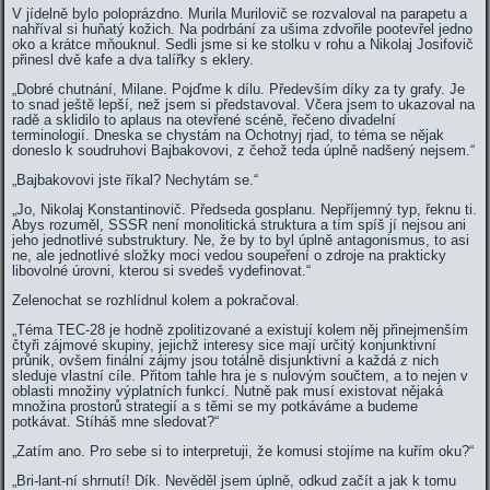
V jídelně bylo poloprázdno. Murila Murilovič se rozvaloval na parapetu a
nahříval si huňatý kožich. Na podrbání za ušima zdvořile pootevřel jedno
oko a krátce mňouknul. Sedli jsme si ke stolku v rohu a Nikolaj Josifovič
přinesl dvě kafe a dva talířky s eklery.
„Dobré chutnání, Milane. Pojďme k dílu. Především díky za ty grafy. Je
to snad ještě lepší, než jsem si představoval. Včera jsem to ukazoval na
radě a sklidilo to aplaus na otevřené scéně, řečeno divadelní
terminologií. Dneska se chystám na Ochotnyj rjad, to téma se nějak
doneslo k soudruhovi Bajbakovovi, z čehož teda úplně nadšený nejsem.“
„Bajbakovovi jste říkal? Nechytám se.“
„Jo, Nikolaj Konstantinovič. Předseda gosplanu. Nepříjemný typ, řeknu ti.
Abys rozuměl, SSSR není monolitická struktura a tím spíš jí nejsou ani
jeho jednotlivé substruktury. Ne, že by to byl úplně antagonismus, to asi
ne, ale jednotlivé složky moci vedou soupeření o zdroje na prakticky
libovolné úrovni, kterou si svedeš vydefinovat.“
Zelenochat se rozhlídnul kolem a pokračoval.
„Téma TEC-28 je hodně zpolitizované a existují kolem něj přinejmenším
čtyři zájmové skupiny, jejichž interesy sice mají určitý konjunktivní
průnik, ovšem finální zájmy jsou totálně disjunktivní a každá z nich
sleduje vlastní cíle. Přitom tahle hra je s nulovým součtem, a to nejen v
oblasti množiny výplatních funkcí. Nutně pak musí existovat nějaká
množina prostorů strategií a s těmi se my potkáváme a budeme
potkávat. Stíháš mne sledovat?“
„Zatím ano. Pro sebe si to interpretuji, že komusi stojíme na kuřím oku?“
„Bri-lant-ní shrnutí! Dík. Nevěděl jsem úplně, odkud začít a jak k tomu