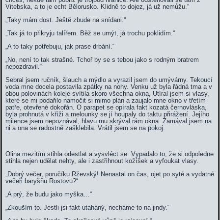
Vitebska, a to je echt Bělorusko. Klidně to dojez, já už nemůžu.“
„Taky mám dost. Ještě zbude na snídani.“
„Tak já to přikryju talířem. Běž se umýt, já trochu poklidím.“
„A to taky potřebuju, jak prase drbání.“
„No, není to tak strašné. Tchoř by se s tebou jako s rodným bratrem
nepozdravil.“
Sebral jsem ručník, šlauch a mýdlo a vyrazil jsem do umývárny. Tekoucí
voda mne docela postavila zpátky na nohy. Venku už byla řádná tma a v
obou polovinách koleje svítila skoro všechna okna, Utíral jsem si vlasy,
které se mi podařilo namočit si mimo plán a zaujalo mne okno v třetím
patře, otevřené dokořán. O parapet se opírala fakt kozatá černovláska,
byla prohnutá v kříži a melounky se jí houpaly do taktu přirážení. Jejího
milence jsem nepoznával, hlavu mu skrýval rám okna. Zamával jsem na
ni a ona se radostně zašklebila. Vrátil jsem se na pokoj.
Olina mezitím stihla odestlat a vysvléct se. Vypadalo to, že si odpoledne
stihla nejen udělat nehty, ale i zastřihnout kožíšek a vyfoukat vlasy.
„Dobrý večer, poručíku Rževský! Nenastal on čas, ojet po syté a vydatné
večeři baryšňu Rostovu?“
„A prý, že budu jako myška…“
„Zkouším to. Jestli jsi fakt utahaný, necháme to na jindy.“