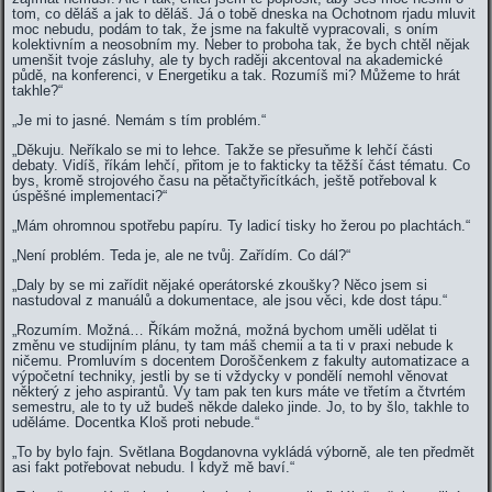
tom, co děláš a jak to děláš. Já o tobě dneska na Ochotnom rjadu mluvit
moc nebudu, podám to tak, že jsme na fakultě vypracovali, s oním
kolektivním a neosobním my. Neber to proboha tak, že bych chtěl nějak
umenšit tvoje zásluhy, ale ty bych raději akcentoval na akademické
půdě, na konferenci, v Energetiku a tak. Rozumíš mi? Můžeme to hrát
takhle?“
„Je mi to jasné. Nemám s tím problém.“
„Děkuju. Neříkalo se mi to lehce. Takže se přesuňme k lehčí části
debaty. Vidíš, říkám lehčí, přitom je to fakticky ta těžší část tématu. Co
bys, kromě strojového času na pětačtyřicítkách, ještě potřeboval k
úspěšné implementaci?“
„Mám ohromnou spotřebu papíru. Ty ladicí tisky ho žerou po plachtách.“
„Není problém. Teda je, ale ne tvůj. Zařídím. Co dál?“
„Daly by se mi zařídit nějaké operátorské zkoušky? Něco jsem si
nastudoval z manuálů a dokumentace, ale jsou věci, kde dost tápu.“
„Rozumím. Možná… Říkám možná, možná bychom uměli udělat ti
změnu ve studijním plánu, ty tam máš chemii a ta ti v praxi nebude k
ničemu. Promluvím s docentem Doroščenkem z fakulty automatizace a
výpočetní techniky, jestli by se ti vždycky v pondělí nemohl věnovat
některý z jeho aspirantů. Vy tam pak ten kurs máte ve třetím a čtvrtém
semestru, ale to ty už budeš někde daleko jinde. Jo, to by šlo, takhle to
uděláme. Docentka Kloš proti nebude.“
„To by bylo fajn. Světlana Bogdanovna vykládá výborně, ale ten předmět
asi fakt potřebovat nebudu. I když mě baví.“