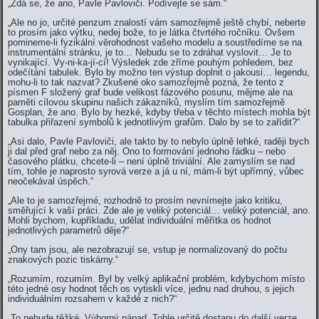
„Zdá se, že ano, Pavle Pavloviči. Podívejte se sám.“
„Ale no jo, určité penzum znalostí vám samozřejmě ještě chybí, neberte
to prosím jako výtku, nedej bože, to je látka čtvrtého ročníku. Ovšem
pomineme-li fyzikální věrohodnost vašeho modelu a soustředíme se na
instrumentální stránku, je to… Nebudu se to zdráhat vyslovit… Je to
vynikající. Vy-ni-ka-jí-cí! Výsledek zde zříme pouhým pohledem, bez
odečítání tabulek. Bylo by možno ten výstup doplnit o jakousi… legendu,
mohu-li to tak nazvat? Zkušené oko samozřejmě pozná, že tento z
písmen F složený graf bude velikost fázového posunu, mějme ale na
paměti cílovou skupinu našich zákazníků, myslím tím samozřejmě
Gosplan, že ano. Bylo by hezké, kdyby třeba v těchto místech mohla být
tabulka přiřazení symbolů k jednotlivým grafům. Dalo by se to zařídit?“
„Asi dalo, Pavle Pavloviči, ale takto by to nebylo úplně lehké, raději bych
ji dal před graf nebo za něj. Ono to formování jednoho řádku – nebo
časového plátku, chcete-li – není úplně triviální. Ale zamyslím se nad
tím, tohle je naprosto syrová verze a já u ní, mám-li být upřímný, vůbec
neočekával úspěch.“
„Ale to je samozřejmé, rozhodně to prosím nevnímejte jako kritiku,
směřující k vaší práci. Zde ale je veliký potenciál… veliký potenciál, ano.
Mohli bychom, kupříkladu, udělat individuální měřítka os hodnot
jednotlivých parametrů děje?“
„Ony tam jsou, ale nezobrazují se, vstup je normalizovaný do počtu
znakových pozic tiskárny.“
„Rozumím, rozumím. Byl by velký aplikační problém, kdybychom místo
této jedné osy hodnot těch os vytiskli více, jednu nad druhou, s jejich
individuálním rozsahem v každé z nich?“
„To nebude těžké. Výborný nápad. Tohle určitě dostanu do další verze,