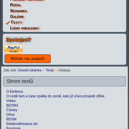
Pošta
Seznamka
Galérie
Texty
Líziny kreslenky
Spokojeni?
Jste zde:
Úvodní stránka
Texty
Výstupy
Strom textů
O Elefernu
O cestě tam a zase zpátky do země, kde již včera projedli zítřek
Videa
BDSM1
Články
Dílna
BDSM
Elektrostimulace etc.
Bondage