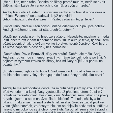
„Hele, Lilith, nech toho. Dneska do školy prostě musím, nedá se svítit.
Uděláš nám kafe? Jen si opláchnu čumák a vyčistím zuby.“
Andrej hrál dole s Pavlem Petrovičem šachy a prohrával o obě věže a
střelce. Evidentně se zaradoval, když nás viděl.
„Ahoj, mládeži. Jste dost přesní. Pavle, vzdávám to, jsi lepší.“
„Dobré ráno, Natálie Leonidovno, Milane Zdeňkoviči. Spali jste dobře?
Andreji, můžeme to nechat stát a dohrát potom.“
„Radši ne, zbodal jsem to hned ze začátku. Nasedejte, musíme jet, teda
jestli chcete být v osm u sedmého korpusu. V autě je teplo, nechal jsem
běžet topení. Jinak je ovšem venku čerstvo, hodně čerstvo. Řekl bych,
že letos napadne o dost dřív, než normálně.“
„Dobré ráno, Pavle Petroviči, díky za optání. Dobře, ale málo. Ahoj,
Andreji. Tou osmou si nenech rvát žíly, máme tak půl hodiny polštář. V
nejhorším vyrazím zrovna do školy, holt mi Naty půjčí kus papíru na
poznámky.“
„To stihneme, nejhorší to bude k Sadovému kolcu, dál je tenhle směr
touhle dobou dost volný. Nastupujte do člunu, ženy a děti jako první.“
Andrej to měl rozpočítané dobře, za minutu osm jsem vylézal z taxíku
před vchodem na kolej. Naty vystoupila už před institutem, že si prý
potřebuje zatelefonovat. Došlo mi, kam. Vyběhnul jsem nahoru na pokoj
a rychle jsem na sebe naházel čisté oblečení. Ta budapešť byla fakt
pikantní, takže jsem si nalil ještě hrnek mléka. Svět se začal jevit ve
veselejších barvách, za šestým blokem se objevilo podzimní sluníčko a
nasvítilo mi pokoj do syté chromové žluti. Narovnal jsem si do žebradla
správné sešity a metodiky a vydal jsem se do školy. Mezitím dorazila