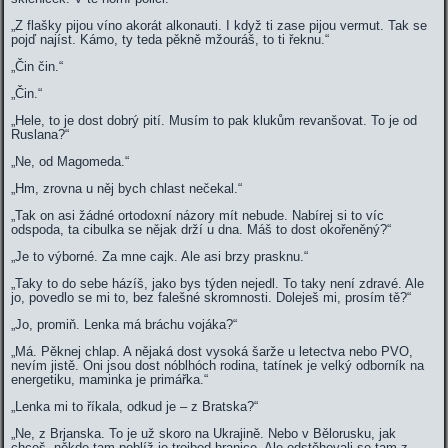
„Z flašky pijou víno akorát alkonauti. I když ti zase pijou vermut. Tak se
pojď najíst. Kámo, ty teda pěkně mžouráš, to ti řeknu.“
„Čin čin.“
„Čin.“
„Hele, to je dost dobrý pití. Musím to pak klukům revanšovat. To je od
Ruslana?“
„Ne, od Magomeda.“
„Hm, zrovna u něj bych chlast nečekal.“
„Tak on asi žádné ortodoxní názory mít nebude. Nabírej si to víc
odspoda, ta cibulka se nějak drží u dna. Máš to dost okořeněný?“
„Je to výborné. Za mne cajk. Ale asi brzy prasknu.“
„Taky to do sebe házíš, jako bys týden nejedl. To taky není zdravé. Ale
jo, povedlo se mi to, bez falešné skromnosti. Doleješ mi, prosím tě?“
„Jo, promiň. Lenka má bráchu vojáka?“
„Má. Pěknej chlap. A nějaká dost vysoká šarže u letectva nebo PVO,
nevím jistě. Oni jsou dost nóblhóch rodina, tatínek je velký odborník na
energetiku, maminka je primářka.“
„Lenka mi to říkala, odkud je – z Bratska?“
„Ne, z Brjanska. To je už skoro na Ukrajině. Nebo v Bělorusku, jak
chceš, někde tam poblíž je trojbod hranice. Ale odstěhovali se tam z