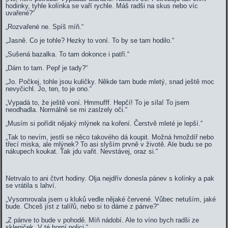
hodinky, tyhle kolínka se vaří rychle. Máš radši na skus nebo víc
uvařené?“
„Rozvařené ne. Spíš míň.“
„Jasně. Co je tohle? Hezky to voní. To by se tam hodilo.“
„Sušená bazalka. To tam dokonce i patří.“
„Dám to tam. Pepř je tady?“
„Jo. Počkej, tohle jsou kuličky. Někde tam bude mletý, snad ještě moc
nevyčichl. Jo, ten, to je ono.“
„Vypadá to, že ještě voní. Hmmufff. Hepčí! To je síla! To jsem
neodhadla. Normálně se mi zaslzely oči.“
„Musím si pořídit nějaký mlýnek na koření. Čerstvě mleté je lepší.“
„Tak to nevím, jestli se něco takového dá koupit. Možná hmoždíř nebo
třecí miska, ale mlýnek? To asi slyším prvně v životě. Ale budu se po
nákupech koukat. Tak jdu vařit. Nevstávej, oraz si.“
Netrvalo to ani čtvrt hodiny. Olja nejdřív donesla pánev s kolínky a pak
se vrátila s lahví.
„Vysomrovala jsem u kluků vedle nějaké červené. Vůbec netuším, jaké
bude. Chceš jíst z talířů, nebo si to dáme z pánve?“
„Z pánve to bude v pohodě. Míň nádobí. Ale to víno bych radši ze
skleniček. V té horní polici.“