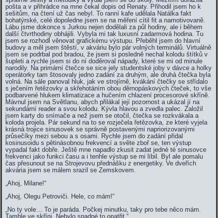
pošta a v přihrádce na mne čekal dopis od Renaty. Přihodil jsem ho k
sešitům, na čtení už čas nebyl. To ranní kafe udělala Natálka fakt
bohatýrské, celé dopoledne jsem se na měření cítil fit a namotivovaně.
Lábu jsme dokonce s Jurkou nejen dodělali za půl hodiny, ale i během
další čtvrthodiny obhájili. Vybyla mi tak luxusní zadarmová hodina. Tu
jsem se rozhodl věnovat grafickému výstupu. Přeběhl jsem do hlavní
budovy a měl jsem štěstí, v akváriu bylo pár volných terminálů. Virtuálně
jsem se podrbal pod bradou, že jsem si posledně nechal kolodu štítků v
šupleti a rychle jsem si do ní doděroval nápady, které se mi od minule
narodily. Na primární čtečce se sice jely studentské joby v dávce a holky
operátorky tam štosovaly jedno zadání za druhým, ale druhá čtečka byla
volná. Na sále panoval hluk, jak ve strojírně, kvákání čtečky se střídalo
s ječením řetězovky a skřehotáním obou děrnopáskových čteček, to vše
podbarvené hlukem klimatizace a hučením chlazení procesorové skříně.
Mávnul jsem na Světlanu, abych přilákal její pozornost a ukázal jí na
sekundární reader a svou kolodu. Kývla hlavou a zvedla palec. Založil
jsem karty do snímače a než jsem se otočil, čtečka se rozkvákala a
koloda projela. Pár sekund na to se rozječela řetězovka, ze které vyjela
krásná trojice sinusovek se správně postavenými napriorizovanými
průsečíky mezi sebou a s osami. Rychle jsem do zadání přidal
kosinusoidu s pětinásobnou frekvencí a světe zboř se, ten výstup
vypadal fakt dobře. Ještě mne napadlo zkusit zadat jedné té sinusovce
frekvenci jako funkci času a i tenhle výstup se mi líbil. Byl ale pomalu
čas přesunout se na Strojevovu přednášku z energetiky. Ve dveřích
akvária jsem se málem srazil se Zemskovem.
„Ahoj, Milane!“
„Ahoj, Olegu Petroviči. Hele, co mám!“
„No ty vole… To je paráda. Počkej minutku, taky pro tebe něco mám.
Tamhle ve skříni. Nebylo snadné to opatřit.“