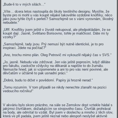
„Bude-li to v mých silách…“
„Víte… dcera letos nastoupila do školy textilního designu. Myslíte, že
byste pro ni mohl u vás koupit nějaké takovéhle ozdobné knoflíky, něco
jako jsou tyhle čtyři s perletí? Samozřejmě se s vámi vyrovnám, škodný
nebudete.“
„Ufff. Knoflíky jsem ještě v životě nekupoval, ale předpokládám, že se
koupit dají. Jasně, Světlano Borisovno, tohle je maličkost. Dáte mi ty
vzorky?“
„Samozřejmě, tady jsou. Prý nemusí být nutně identické, je to pro
inspiraci. Jdete na počítač?“
„Ano, trochu mimo plán. Oleg Petrovič mi vykouzlil nějaký čas v SVS.“
„Jo, jasně. Nebudu vás zdržovat. Jen vás ještě poprosím, když děláte
pro fakultu, zaskočte vždycky na děkanát a napište to do žurnálu.
Nemusíte hned, jak si vzpomenete a ani to pro vás není povinné, ale
děvčatům v účtárně to pak usnadní práci.“
„Dobrá, budu to držet v povědomí. Papíry já hrozně nerad.“
„Tomu rozumím. V tom případě se nikdy nenechte zlanařit na pozici
vedoucího ročníku!“
V akváriu bylo skoro prázdno, na sále se Zemskov dost vztekle hádal s
jakýmsi čtvrťákem, dožadujícím se strojového času. Čtvrťák prohrával
na body, ale odmítal to vzdát. Byl jsem v doslechu a mnoho z těch slov,
která ve při padala, jsem ještě neznal nebo alespoň neslyšel aktivně