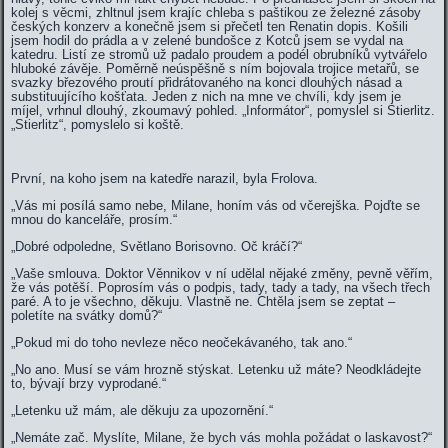
kolej s věcmi, zhltnul jsem krajíc chleba s paštikou ze železné zásoby
českých konzerv a konečně jsem si přečetl ten Renatin dopis. Košili
jsem hodil do prádla a v zelené bundošce z Kotců jsem se vydal na
katedru. Listí ze stromů už padalo proudem a podél obrubníků vytvářelo
hluboké závěje. Poměrně neúspěšně s ním bojovala trojice metařů, se
svazky březového proutí přidrátovaného na konci dlouhých násad a
substituujícího košťata. Jeden z nich na mne ve chvíli, kdy jsem je
míjel, vrhnul dlouhý, zkoumavý pohled. „Informátor“, pomyslel si Stierlitz.
„Stierlitz“, pomyslelo si koště.
První, na koho jsem na katedře narazil, byla Frolova.
„Vás mi posílá samo nebe, Milane, honím vás od včerejška. Pojďte se
mnou do kanceláře, prosím.“
„Dobré odpoledne, Světlano Borisovno. Oč kráčí?“
„Vaše smlouva. Doktor Věnnikov v ní udělal nějaké změny, pevně věřím,
že vás potěší. Poprosím vás o podpis, tady, tady a tady, na všech třech
paré. A to je všechno, děkuju. Vlastně ne. Chtěla jsem se zeptat –
poletíte na svátky domů?“
„Pokud mi do toho nevleze něco neočekávaného, tak ano.“
„No ano. Musí se vám hrozně stýskat. Letenku už máte? Neodkládejte
to, bývají brzy vyprodané.“
„Letenku už mám, ale děkuju za upozornění.“
„Nemáte zač. Myslíte, Milane, že bych vás mohla požádat o laskavost?“