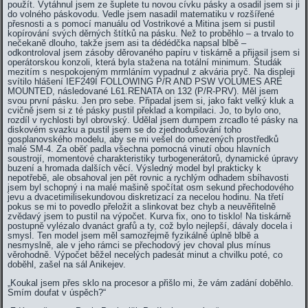
použít. Vytáhnul jsem ze šuplete tu novou cívku pásky a osadil jsem si ji
do volného páskovodu. Vedle jsem nasadil matematiku v rozšířené
přesnosti a s pomocí manuálu od Vostrikové a Mitina jsem si pustil
kopírování svých děrných štítků na pásku. Než to proběhlo – a trvalo to
nečekaně dlouho, takže jsem asi ta dédédčka napsal blbě –
odkontroloval jsem zásoby děrovaného papíru v tiskárně a přijasil jsem si
operátorskou konzoli, která byla stažena na totální minimum. Študák
mezitím s nespokojeným mrmláním vypadnul z akvária pryč. Na displeji
svítilo hlášení IEF249I FOLLOWING P/R AND PSW VOLUMES ARE
MOUNTED, následované L61.RENATA on 132 (P/R-PRV). Měl jsem
svou první pásku. Jen pro sebe. Připadal jsem si, jako fakt velký kluk a
cvičně jsem si z té pásky pustil překlad a kompilaci. Jo, to bylo ono,
rozdíl v rychlosti byl obrovský. Udělal jsem dumpem zrcadlo té pásky na
diskovém svazku a pustil jsem se do zjednodušování toho
gosplanovského modelu, aby se mi vešel do omezených prostředků
malé SM-4. Za oběť padla všechna pomocná vinutí obou hlavních
soustrojí, momentové charakteristiky turbogenerátorů, dynamické úpravy
buzení a hromada dalších věcí. Výsledný model byl prakticky k
nepotřebě, ale obsahoval jen pět rovnic a rychlým odhadem sbíhavosti
jsem byl schopný i na malé mašině spočítat osm sekund přechodového
jevu a dvacetimilisekundovou diskretizací za necelou hodinu. Na třetí
pokus se mi to povedlo přeložit a slinkovat bez chyb a neuvěřitelně
zvědavý jsem to pustil na výpočet. Kurva fix, ono to tisklo! Na tiskárně
postupně vylézalo dvanáct grafů a ty, což bylo nejlepší, dávaly docela i
smysl. Ten model jsem měl samozřejmě fyzikálně úplně blbě a
nesmyslně, ale v jeho rámci se přechodový jev choval plus mínus
věrohodně. Výpočet běžel necelých padesát minut a chvilku poté, co
doběhl, zašel na sál Anikejev.
„Koukal jsem přes sklo na procesor a přišlo mi, že vám zadání doběhlo.
Smím doufat v úspěch?“