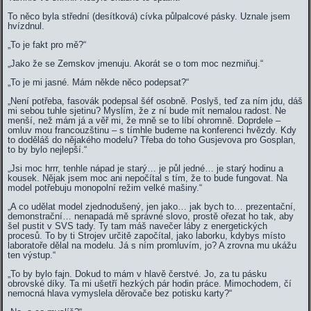
To něco byla střední (desítková) cívka půlpalcové pásky. Uznale jsem
hvízdnul.
„To je fakt pro mě?“
„Jako že se Zemskov jmenuju. Akorát se o tom moc nezmiňuj.“
„To je mi jasné. Mám někde něco podepsat?“
„Není potřeba, fasovák podepsal šéf osobně. Poslyš, teď za ním jdu, dáš
mi sebou tuhle sjetinu? Myslím, že z ní bude mít nemalou radost. Ne
menší, než mám já a věř mi, že mně se to líbí ohromně. Doprdele –
omluv mou francouzštinu – s tímhle budeme na konferenci hvězdy. Kdy
to doděláš do nějakého modelu? Třeba do toho Gusjevova pro Gosplan,
to by bylo nejlepší.“
„Jsi moc hrrr, tenhle nápad je starý… je půl jedné… je starý hodinu a
kousek. Nějak jsem moc ani nepočítal s tím, že to bude fungovat. Na
model potřebuju monopolní režim velké mašiny.“
„A co udělat model zjednodušený, jen jako… jak bych to… prezentační,
demonstrační… nenapadá mě správné slovo, prostě ořezat ho tak, aby
šel pustit v SVS tady. Ty tam máš navečer láby z energetických
procesů. To by ti Strojev určitě započítal, jako laborku, kdybys místo
laboratoře dělal na modelu. Já s ním promluvím, jo? A zrovna mu ukážu
ten výstup.“
„To by bylo fajn. Dokud to mám v hlavě čerstvé. Jo, za tu pásku
obrovské díky. Ta mi ušetří hezkých pár hodin práce. Mimochodem, čí
nemocná hlava vymyslela děrovače bez potisku karty?“