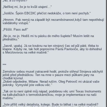
„No, a co myslíš?“
„Neříkej mi, že je to kvůli utajení…“
„Jistěže. Špión EBCDIC přečíst nedokáže, o tom není pochyb.“
„Hmmm. Pak nemá na západě být nezaměstnanost,když tam nepotřebují
validátorky vstupů.“
„Pšššt. Pass auf!“
„No jo, no jo. Hodíš mi tu pásku do mého šuplete? Musím letět na
přednášku.“
„Jasně, upaluj. Já se kouknu na ten strojový čas od půl páté, třeba to
klapne. Kdyby ne, tak holt poprosíme Pavla Pavloviče, aby to dohodnul
s Merzlovovou na velké mašině.“
***
Zemskov sebou musel zatraceně hodit, protože stihnul Strojeva odchytit
ještě před přednáškou. Ten na mne v pauze mezi půlkami pary na
chodbě kývnul.
„Dobré odpoledne, Milane. Nerad ruším. Oleg Petrovič mi ukázal vaše
pokroky. Vymyslel jste velkou věc.“
„Tak on to není úplně můj nápad, podobnou věc umí Texas Instruments
na kalkulačkách s termotiskárničkou, moje je implementace na naši
mašinu.“
„Jste příliš velký detailista, kolego. Bude to běhat i na velké mašině?