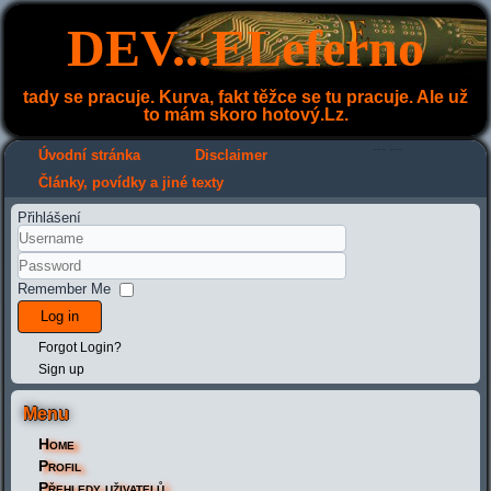
DEV...ELeferno
tady se pracuje. Kurva, fakt těžce se tu pracuje. Ale už
to mám skoro hotový.Lz.
---
---
Úvodní stránka
Disclaimer
Články, povídky a jiné texty
Přihlášení
Remember Me
Log in
Forgot Login?
Sign up
Menu
Home
Profil
Přehledy uživatelů