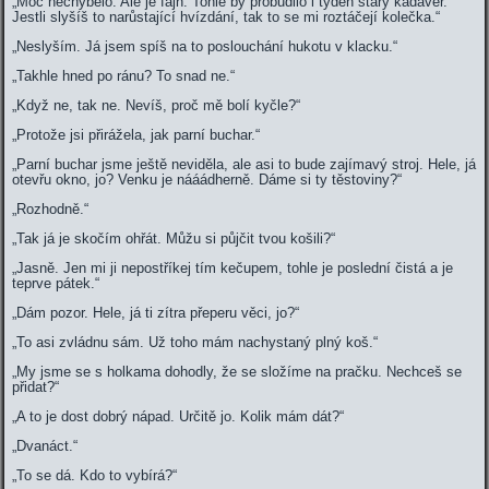
„Moc nechybělo. Ale je fajn. Tohle by probudilo i týden starý kadáver.
Jestli slyšíš to narůstající hvízdání, tak to se mi roztáčejí kolečka.“
„Neslyším. Já jsem spíš na to poslouchání hukotu v klacku.“
„Takhle hned po ránu? To snad ne.“
„Když ne, tak ne. Nevíš, proč mě bolí kyčle?“
„Protože jsi přirážela, jak parní buchar.“
„Parní buchar jsme ještě neviděla, ale asi to bude zajímavý stroj. Hele, já
otevřu okno, jo? Venku je nááádherně. Dáme si ty těstoviny?“
„Rozhodně.“
„Tak já je skočím ohřát. Můžu si půjčit tvou košili?“
„Jasně. Jen mi ji nepostříkej tím kečupem, tohle je poslední čistá a je
teprve pátek.“
„Dám pozor. Hele, já ti zítra přeperu věci, jo?“
„To asi zvládnu sám. Už toho mám nachystaný plný koš.“
„My jsme se s holkama dohodly, že se složíme na pračku. Nechceš se
přidat?“
„A to je dost dobrý nápad. Určitě jo. Kolik mám dát?“
„Dvanáct.“
„To se dá. Kdo to vybírá?“