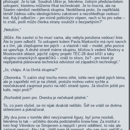
přistoupit. Je to tak. Soudruh Utkin je, řekněme, čelným představitelem
uskupení, kterému můžeme říkat technokraté. Je to mocná, ale na
Starém náměstí neoblíbená skupina. Neoblíbená proto, že nepřikládá
téměř žádnou váhu ideologickému zakotvení a nezohledňuje vedoucí
linii. Když odbočím – jen mírně politickým vtipem, nech si ho pro sebe –
to znáš, jestli může členka strany souložit s bezpartijním?“
„Netuším,“
„Může. Ale zavést si ho musí sama, aby nebyla porušena vedoucí linie.
Ale to jsem odbočil. To uskupení kolem Pavla Markoviče má nyní navrch
a s tím, jak zlepšujeme ten jejich – a vlastně i náš – model, jeho pozice
se upevňuje. A druhé straně máme skupinu, blízkou k vedení Moskvy a
Moskevské oblasti, jejichž zájmy projekt TEC-28 dost kříží a taky
skupinu stranických aparátčíků – znáš to slovo, že? - pro které je
nepřijatelná plánovaná technická odvislost od západních technologií.“
„Jo, chápu. A ta čtvrtá skupina?“
„Oboronka. Ti zatím stojí trochu mimo střet, tohle není úplně jejich téma,
ale je zapotřebí mít je na zřeteli, protože mohou velmi rychle a
neočekávaně zaujmout pozici na něčí straně sporu. Já skočím ještě pro
kafe, nejsi proti?“
„Rozhodně jsem pro. Dneska je nečekaně pitelné.“
To, co jsem slyšel, se mi nijak dvakrát nelíbilo. Šéf se vrátil se dvěma
sklenicemi a pokračoval.
„My dva jsme v tomhle dění nevýznamné figury, byť jsme nositeli,
řekněme to tak – určitého docela podstatného know-how. Za institut v
tom hrají Věnnikov se Strojevem a nejspíš i první oddělení, to nás ale
zajímat nemusí. Ale i tak, chtěl jsem tě poprosit, aby ses moc nešířil o