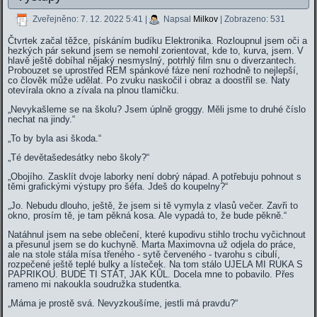
Zveřejněno: 7. 12. 2022 5:41
|
Napsal
Milkov
| Zobrazeno: 531
Čtvrtek začal těžce, pískáním budíku Elektronika. Rozloupnul jsem oči a
hezkých pár sekund jsem se nemohl zorientovat, kde to, kurva, jsem. V
hlavě ještě dobíhal nějaký nesmyslný, potrhlý film snu o diverzantech.
Probouzet se uprostřed REM spánkové fáze není rozhodně to nejlepší,
co člověk může udělat. Po zvuku naskočil i obraz a doostřil se. Naty
otevírala okno a zívala na plnou tlamičku.
„Nevykašleme se na školu? Jsem úplně groggy. Měli jsme to druhé číslo
nechat na jindy.“
„To by byla asi škoda.“
„Té devětašedesátky nebo školy?“
„Obojího. Zasklít dvoje laborky není dobrý nápad. A potřebuju pohnout s
těmi grafickými výstupy pro šéfa. Jdeš do koupelny?“
„Jo. Nebudu dlouho, ještě, že jsem si tě vymyla z vlasů večer. Zavři to
okno, prosím tě, je tam pěkná kosa. Ale vypadá to, že bude pěkně.“
Natáhnul jsem na sebe oblečení, které kupodivu stihlo trochu vyčichnout
a přesunul jsem se do kuchyně. Marta Maximovna už odjela do práce,
ale na stole stála mísa třeného - sytě červeného - tvarohu s cibulí,
rozpečené ještě teplé bulky a lísteček. Na tom stálo UJELA MI RUKA S
PAPRIKOU. BUDE TI STÁT, JAK KŮL. Docela mne to pobavilo. Přes
rameno mi nakoukla soudružka studentka.
„Máma je prostě svá. Nevyzkoušíme, jestli má pravdu?“