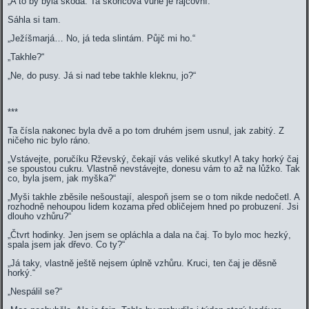
„A to by byla škoda. Ta skořicová vůně je rajcovní.“
Sáhla si tam.
„Ježíšmarjá… No, já teda slintám. Půjč mi ho.“
„Takhle?“
„Ne, do pusy. Já si nad tebe takhle kleknu, jo?“
***
Ta čísla nakonec byla dvě a po tom druhém jsem usnul, jak zabitý. Z
ničeho nic bylo ráno.
„Vstávejte, poručíku Rževský, čekají vás veliké skutky! A taky horký čaj
se spoustou cukru. Vlastně nevstávejte, donesu vám to až na lůžko. Tak
co, byla jsem, jak myška?“
„Myši takhle zběsile nešoustají, alespoň jsem se o tom nikde nedočetl. A
rozhodně nehoupou lidem kozama před obličejem hned po probuzení. Jsi
dlouho vzhůru?“
„Čtvrt hodinky. Jen jsem se opláchla a dala na čaj. To bylo moc hezký,
spala jsem jak dřevo. Co ty?“
„Já taky, vlastně ještě nejsem úplně vzhůru. Kruci, ten čaj je děsně
horký.“
„Nespálil se?“