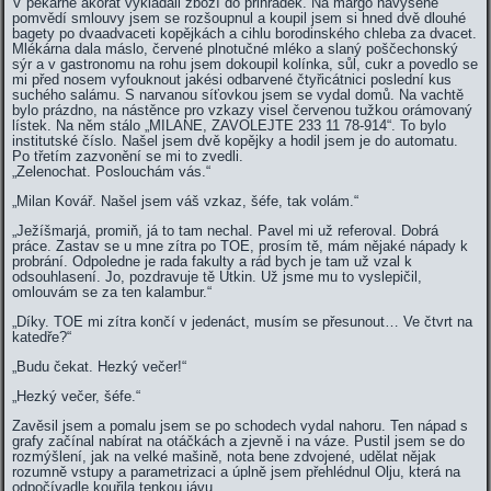
V pekárně akorát vykládali zboží do přihrádek. Na margo navýšené
pomvědí smlouvy jsem se rozšoupnul a koupil jsem si hned dvě dlouhé
bagety po dvaadvaceti kopějkách a cihlu borodinského chleba za dvacet.
Mlékárna dala máslo, červené plnotučné mléko a slaný poščechonský
sýr a v gastronomu na rohu jsem dokoupil kolínka, sůl, cukr a povedlo se
mi před nosem vyfouknout jakési odbarvené čtyřicátnici poslední kus
suchého salámu. S narvanou síťovkou jsem se vydal domů. Na vachtě
bylo prázdno, na nástěnce pro vzkazy visel červenou tužkou orámovaný
lístek. Na něm stálo „MILANE, ZAVOLEJTE 233 11 78-914“. To bylo
institutské číslo. Našel jsem dvě kopějky a hodil jsem je do automatu.
Po třetím zazvonění se mi to zvedli.
„Zelenochat. Poslouchám vás.“
„Milan Kovář. Našel jsem váš vzkaz, šéfe, tak volám.“
„Ježíšmarjá, promiň, já to tam nechal. Pavel mi už referoval. Dobrá
práce. Zastav se u mne zítra po TOE, prosím tě, mám nějaké nápady k
probrání. Odpoledne je rada fakulty a rád bych je tam už vzal k
odsouhlasení. Jo, pozdravuje tě Utkin. Už jsme mu to vyslepičil,
omlouvám se za ten kalambur.“
„Díky. TOE mi zítra končí v jedenáct, musím se přesunout… Ve čtvrt na
katedře?“
„Budu čekat. Hezký večer!“
„Hezký večer, šéfe.“
Zavěsil jsem a pomalu jsem se po schodech vydal nahoru. Ten nápad s
grafy začínal nabírat na otáčkách a zjevně i na váze. Pustil jsem se do
rozmýšlení, jak na velké mašině, nota bene zdvojené, udělat nějak
rozumně vstupy a parametrizaci a úplně jsem přehlédnul Olju, která na
odpočívadle kouřila tenkou jávu.