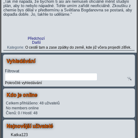
„
Tak mě napadá, že bychom ti asi ani nemuseli oficiálně měnit studijní
plán, aby to nebylo nápadné. Tohle umím zařídit neoficiálně. Zkoušku z
chemie bys dělal v předtermínu a Světlana Bogdanovna se postará, aby
dopadla dobře. Jo, takhle to uděláme.“
Předchozí
Další
Kategorie:
O cestě tam a zase zpátky do země, kde již včera projedli zítřek.
Vyhledávání
Filtrovat
Pokročilé vyhledávání
Kdo je online
Celkem přihlášeno: 48 uživatelů
No members online
Členů: 0 / Hostí: 48
Nejnovější uživatelé
Katka123