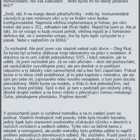
Mimochodem, ten váš kalkulátor… Mohl byste mi ho někdy předvést
blíž?“
„Jistě, rád. A na margo deset pětačtyřicítky - mělo by. Instrumentálně
závislých je tam minimum věcí a ty ve finální verzi budou
konfigurovatelné. Naprostá většina implementace je fortran, jen věci
kolem dat jsou v JCL, odhadem tak třicet řádků. Nepočítal jsem je. Ale je
fakt, že se vstupy si budu muset pohrát, většina inputů je z fortranské
definice dat, ne z externího vstupu. Asi by bylo lepší vymyslet to z
pásek. Nebo v nejhorším ze štítků.“
„To rozhodně. Ale proč jsem vás vlastně sebral vaší dívce – Oleg říkal,
že byste byl ochotný obětovat moje laboratorky na práci s modelem. A
dokonce na to umí zařídit jednoúlohový SVS, i když netuším, jak to
udělá. Já jsem rozhodně pro. Já se vám přiznám – dost rád poslouchám,
jak spolužákům vysvětlujete práci, ale pro dnešek si to potěšení
odpustím a ty laborky vám samozřejmě rád a bez řečí započítám. Pokud
byste si to téma chtěl proběhnout, je to pátá kapitola v metodice, ale asi
tam pro sebe nic zajímavého nebo nového nenajdete, o tom jsem docela
přesvědčený. Měřili byste na modelu, o třídu či dvě jednodušším, než
jsou ty, které počítáte. Spíš o dvě, je tam v podstatě jen složený zdroj,
dlouhé dvojité vedení a na konci město s převažující černou metalurgií.
Ouha, přetahujeme přestávku. Pojďme dovnitř.“
V posluchárně jsem si vytáhnul metodiku a na to zadání jsem se
podíval. Vladimír Andrejevič měl pravdu, tohle byla triviální banalita,
jediný špek bylo stanovení souhrnného očekávání účiníku v denních a
nočních vrcholech a sedlech odběru. Tyhle věci se běžně berou z
tabulek a nomogramů, ale podle metodiky bylo potřeba udělat to napříč
profilem jednotlivých doménových odběrů. Nic složitého. Pustil jsem to z
hlavy, tohle cviko mi fakt chybět nebude. Po přednášce jsem si skočil na