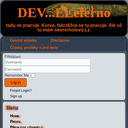
DEV...ELeferno
tady se pracuje. Kurva, fakt těžce se tu pracuje. Ale už
to mám skoro hotový.Lz.
---
---
Úvodní stránka
Disclaimer
Články, povídky a jiné texty
Přihlášení
Remember Me
Log in
Forgot Login?
Sign up
Menu
Home
Profil
Přehledy uživatelů