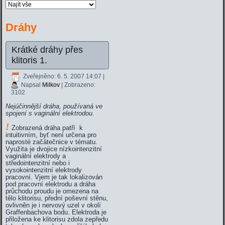
Dráhy
Krátké dráhy přes
klitoris 1.
Zveřejněno: 6. 5. 2007 14:07
|
Napsal
Milkov
| Zobrazeno:
3102
Nejúčinnější dráha, používaná ve
spojení s vaginální elektrodou.
!
Zobrazená dráha patří k
intuitivním, byť není určena pro
naprosté začátečnice v tématu.
Využita je dvojice nízkointenzitní
vaginální elektrody a
středointenzitní nebo i
vysokointenzitní elektrody
pracovní. Vjem je tak lokalizován
pod pracovní elektrodu a dráha
průchodu proudu je omezena na
tělo klitorisu, přední poševní stěnu,
ovlivněn je i nervový uzel v okolí
Graffenbachova bodu. Elektroda je
přiložena ke klitorisu zdola zepředu