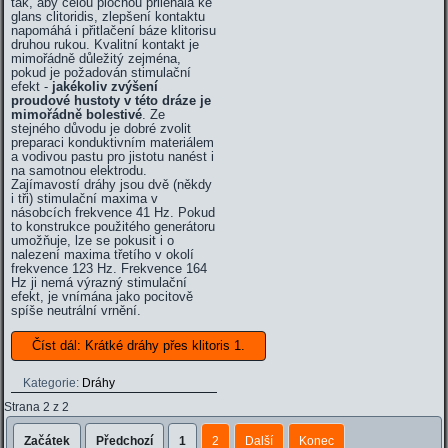
tak, aby celou plochou přiléhala ke
glans clitoridis, zlepšení kontaktu
napomáhá i přitlačení báze klitorisu
druhou rukou. Kvalitní kontakt je
mimořádně důležitý zejména,
pokud je požadován stimulační
efekt -
jakékoliv zvýšení
proudové hustoty v této dráze je
mimořádně bolestivé
. Ze
stejného důvodu je dobré zvolit
preparaci konduktivním materiálem
a vodivou pastu pro jistotu nanést i
na samotnou elektrodu.
Zajímavostí dráhy jsou dvě (někdy
i tři) stimulační maxima v
násobcích frekvence 41 Hz. Pokud
to konstrukce použitého generátoru
umožňuje, lze se pokusit i o
nalezení maxima třetího v okolí
frekvence 123 Hz. Frekvence 164
Hz ji nemá výrazný stimulační
efekt, je vnímána jako pocitově
spíše neutrální vrnění.
Číst dál: Krátké dráhy přes klitoris 1.
Kategorie:
Dráhy
Strana 2 z 2
Začátek
Předchozí
1
2
Další
Konec