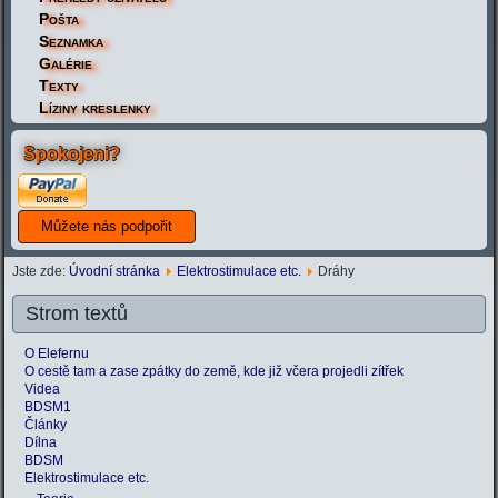
Pošta
Seznamka
Galérie
Texty
Líziny kreslenky
Spokojeni?
Jste zde:
Úvodní stránka
Elektrostimulace etc.
Dráhy
Strom textů
O Elefernu
O cestě tam a zase zpátky do země, kde již včera projedli zítřek
Videa
BDSM1
Články
Dílna
BDSM
Elektrostimulace etc.