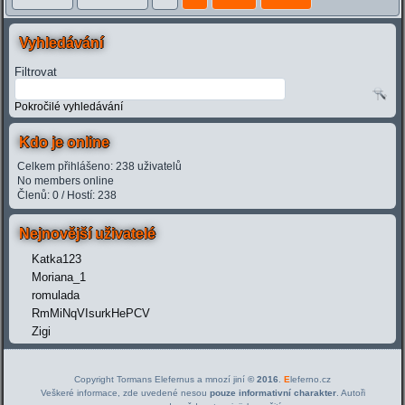
Vyhledávání
Filtrovat
Pokročilé vyhledávání
Kdo je online
Celkem přihlášeno: 238 uživatelů
No members online
Členů: 0 / Hostí: 238
Nejnovější uživatelé
Katka123
Moriana_1
romulada
RmMiNqVIsurkHePCV
Zigi
Copyright Tormans Elefernus a mnozí jiní
© 2016
.
E
leferno.cz
Veškeré informace, zde uvedené nesou
pouze informativní charakter
. Autoři