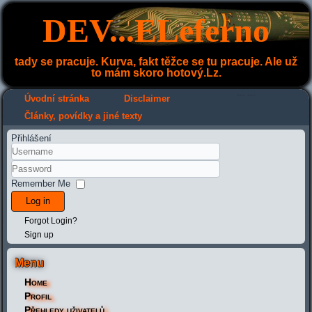
DEV...ELeferno
tady se pracuje. Kurva, fakt těžce se tu pracuje. Ale už
to mám skoro hotový.Lz.
---
---
Úvodní stránka
Disclaimer
Články, povídky a jiné texty
Přihlášení
Remember Me
Log in
Forgot Login?
Sign up
Menu
Home
Profil
Přehledy uživatelů