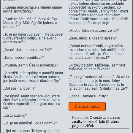
někdy kolem oběda se mi podařilo
„Kupuju punčocháče s klínem mámě
odpovědět na skoro všechno, co
jedné spolužačky.“
doma chtěli vědět. Jemný rozdíl mezi
odpovědět a zodpovědět ovšem
„Punčocháče. Mámě. Spolužačky.
dědovi Gottliebovi neunikl. Po obědě
Moc složitý. Můžeš ještě jednou a
za mnou přišel do pokoje.
pomalu?“
„Hochu, tebe něco žere, že jo?“
„To je na delší vyprávění. Třeba večer
u dřevařského kotlíku a nějakého
„Žere, dědo. Chceš to slyšet?“
dobrého pití.“
„Pokud nebudeš chtít, abych něco
„Jasně. Jak dlouho se zdržíš?“
rozhodoval za tebe, tak určitě. Lhát
moc neumíš, mlžit jo. Ochutnáme to
„Tady, nebo v republice?“
černý pití, cos mi dovezl?“
„Myslela jsem v Československu.“
„Rižský balzám. Můžeme, jsem fakt
zvědavý, co na to řekneš.“
„V neděli letím zpátky, v pondělí mám
školu. A v Jilemnici už mám hotovo,
„Tak pojď, sednem si ke mně. Já už to
jen ještě musím koupit diarámečky.“
teda ochutnal, a je to moc dobrý.
Dobře jsi to vybral. A nebo ne, já tu
„Dal ses na focení?“
láhev přinesu sem. Sklínky máš, že?“
„Ne úplně. Mám seznam věcí, které
„Jasně. Dokonce i čistý.“
chci dovézt nějakým lidem ze Svazu.
O něco poprosili, něco jako dárek a
Číst dál: Děda
tak.“
„Jsi tu autem?“
Kategorie:
O cestě tam a zase
zpátky do země, kde již včera
„Jo, je na náměstí. Jedeš domů?“
projedli zítřek.
„Ujel mi autobus. To bys byl hodnej,