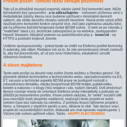
Prosím pozor! Tomuto textu věnujte pozornost
Toto už je převážně muzejní exponát, nikoliv úplně živý komunitní web. Může
být kdykoliv bez upozornění -
a to zdůrazňujeme
- nahrazen uloženou verzí z
metastatické zálohy, kterou sice budeme udržovat v minimálně denních
cyklech, ale ztrátu denního obsahu vyloučit neumíme. Nemá proto smysl příliš
využívat jeho komunitní funkce výrazně více, než jako zajímavou ukázku toho,
jak na přelomu tisíciletí fungovala česká BDSM scéna. O web se po návratu z
"mateřské" stará Lizz, technické zabezpečení je na web4ce, zastoupeném
hlavně Sleepem. Aktuálně jedeme na sedmičkovém php a -
konečně
- na
HTTPS a poslední trojkové Joomle.
Uvítáme spolupracovníky - pokud byste se chtěli na Elefernu podílet technicky
či autorsky, jste vítáni. Redakce má za to, že zde prezentovaný obsah zaslouží
to, aby byl prezentován, ať už pro svou historickou, edukativní i prostě
zábavnou hodnotu.
A slovo majitelovo
Tento web prošel za dlouhé roky svého života složitou a členitou genezí. Od
původně striktně technického a technicistního webu, specializovaného na ES,
ET, vacuum a technické aspekty BDSM praxe se postupně rozrostl o
zdravotnickou tématiku, otázky bezpečnosti BDSM hrátek, pubklicistiku,
beletrii a nakonec i o blogy čleů redakce i vás, našich čtenářů. Dvě předchozí
iterace rozvoje vnesly do orientace Eleferna prvky interaktivity a pokusily se
přiblížit jej komunitnímu portálu. Praxe ovšem ukázala, že "velké" sociální sítě
jsou mocnější snah skupinky nadšenců, realizující tento projekt ve svém
volném čase bez náhrady na odměnu. Z pohledu financí táhneme projekt s
Nenu a Sleepem z vlastních peněz a ano, děláme to rádi. Tato iterace vrací
projekt do racionálnějších končin, diskusák ani chat opravdu neplánujeme :)
Všichni jste ovšem upřímně vítáni. Takže -
HAPPY ELECTRODES!