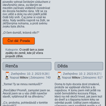
povedlo vyhnat čerstvým vzduchem z
otevřeného okna, za kterým se
mezitím začínalo viditelně rozednívat
do docela hezkého rána. Vítr se za
noc utišil a dole na ulici jiskřil ještě
čistě bílý sníh. Čaj jsme si vzali ke
stolu. Naty seděla naproti na židli, se
zkříženýma nohama, a proti svému
zvyku byla zticha.
„O čem dumáš, krásná vílo?“
Číst dál: Porada
Kategorie:
O cestě tam a zase
zpátky do země, kde již včera
projedli zítřek.
Renča
Děda
Zveřejněno: 10. 2. 2023 9:28
|
Zveřejněno: 10. 2. 2023 9:27
|
Napsal
Milkov
| Zobrazeno: 740
Napsal
Milkov
| Zobrazeno: 617
„Torme! Ty se mnou nemluvíš?“
Doma to bylo docela dost zmatené,
protože se vyptávali všichni a to
„Renčátko! Promiň, zamyslel jsem se.
najednou. K tomu jsem měl ještě na
Akorát jsem se u vás chtěl navečer
sobě černobílého kocoura Filipa,
stavět, vytáhnout tě na dřevárnu.“
který na mě skočil hned, jak jsem lezl
do dveří a s tlapama kolem krku se
„Co, proboha, pohledáváš v tomhle
odmítal pustit. Udělal jsem nějakou
obchodě?“
učesanou verzi sovětské reality a už