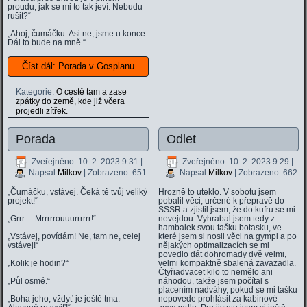
proudu, jak se mi to tak jeví. Nebudu
rušit?“
„Ahoj, čumáčku. Asi ne, jsme u konce.
Dál to bude na mně.“
Číst dál: Porada v Gosplanu
Kategorie:
O cestě tam a zase
zpátky do země, kde již včera
projedli zítřek.
Porada
Odlet
Zveřejněno: 10. 2. 2023 9:31
|
Zveřejněno: 10. 2. 2023 9:29
|
Napsal
Milkov
| Zobrazeno: 651
Napsal
Milkov
| Zobrazeno: 662
„Čumáčku, vstávej. Čeká tě tvůj veliký
Hrozně to uteklo. V sobotu jsem
projekt!“
pobalil věci, určené k přepravě do
SSSR a zjistil jsem, že do kufru se mi
„Grrr… Mrrrrrouuurrrrrr!“
nevejdou. Vyhrabal jsem tedy z
hambalek svou tašku botasku, ve
„Vstávej, povídám! Ne, tam ne, celej
které jsem si nosil věci na gympl a po
vstávej!“
nějakých optimalizacích se mi
povedlo dát dohromady dvě velmi,
„Kolik je hodin?“
velmi kompaktně sbalená zavazadla.
Čtyřiadvacet kilo to nemělo ani
„Půl osmé.“
náhodou, takže jsem počítal s
placením nadváhy, pokud se mi tašku
„Boha jeho, vždyť je ještě tma.
nepovede prohlásit za kabinové