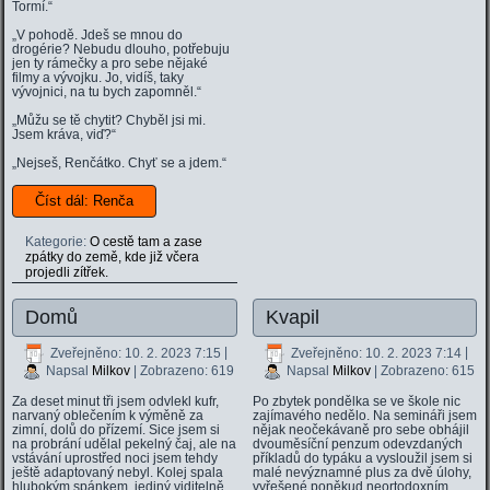
Tormí.“
„V pohodě. Jdeš se mnou do
drogérie? Nebudu dlouho, potřebuju
jen ty rámečky a pro sebe nějaké
filmy a vývojku. Jo, vidíš, taky
vývojnici, na tu bych zapomněl.“
„Můžu se tě chytit? Chyběl jsi mi.
Jsem kráva, viď?“
„Nejseš, Renčátko. Chyť se a jdem.“
Číst dál: Renča
Kategorie:
O cestě tam a zase
zpátky do země, kde již včera
projedli zítřek.
Domů
Kvapil
Zveřejněno: 10. 2. 2023 7:15
|
Zveřejněno: 10. 2. 2023 7:14
|
Napsal
Milkov
| Zobrazeno: 619
Napsal
Milkov
| Zobrazeno: 615
Za deset minut tři jsem odvlekl kufr,
Po zbytek pondělka se ve škole nic
narvaný oblečením k výměně za
zajímavého nedělo. Na semináři jsem
zimní, dolů do přízemí. Sice jsem si
nějak neočekávaně pro sebe obhájil
na probrání udělal pekelný čaj, ale na
dvouměsíční penzum odevzdaných
vstávání uprostřed noci jsem tehdy
příkladů do typáku a vysloužil jsem si
ještě adaptovaný nebyl. Kolej spala
malé nevýznamné plus za dvě úlohy,
hlubokým spánkem, jediný viditelně
vyřešené poněkud neortodoxním