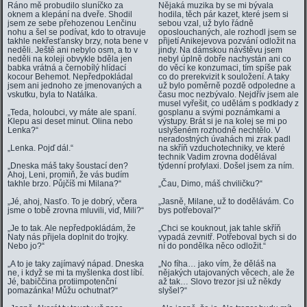
Ráno mě probudilo sluníčko za
Nějaká muzika by se mi bývala
oknem a klepání na dveře. Shodil
hodila, těch pár kazet, které jsem si
jsem ze sebe přehozenou Lenčinu
sebou vzal, už bylo řádně
nohu a šel se podívat, kdo to otravuje
oposlouchaných, ale rozhodl jsem se
takhle nekřesťansky brzy, nota bene v
přijetí Anikejevova pozvání odložit na
neděli. Ještě ani nebylo osm, a to v
jindy. Na dámskou návštěvu jsem
neděli na koleji obvykle bděla jen
nebyl úplně dobře nachystán ani co
babka vrátná a černobílý hlídací
do věcí ke konzumaci, tím spíše pak
kocour Behemot. Nepředpokládal
co do prerekvizit k souložení. A taky
jsem ani jednoho ze jmenovaných a
už bylo poměrně pozdě odpoledne a
vskutku, byla to Natálka.
času moc nezbývalo. Nejdřív jsem ale
musel vyřešit, co udělám s podklady z
„Teda, holoubci, vy máte ale spaní.
gosplanu a svými poznámkami a
Klepu asi deset minut. Olina nebo
výstupy. Brát si je na kolej se mi po
Lenka?“
uslyšeném rozhodně nechtělo. V
neradostných úvahách mi zrak padl
„Lenka. Pojď dál.“
na skříň vzduchotechniky, ve které
technik Vadim zrovna dodělával
„Dneska máš taky šoustací den?
týdenní profylaxi. Došel jsem za ním.
Ahoj, Leni, promiň, že vás budím
takhle brzo. Půjčíš mi Milana?“
„Čau, Dimo, máš chviličku?“
„Jé, ahoj, Nasťo. To je dobrý, včera
„Jasně, Milane, už to dodělávám. Co
jsme o tobě zrovna mluvili, viď, Mili?“
bys potřeboval?“
„Je to tak. Ale nepředpokládám, že
„Chci se kouknout, jak tahle skříň
Naty nás přijela doplnit do trojky.
vypadá zevnitř. Potřeboval bych si do
Nebo jo?“
ní do pondělka něco odložit.“
„A to je taky zajímavý nápad. Dneska
„No fíha… jako vím, že děláš na
ne, i když se mi ta myšlenka dost líbí.
nějakých utajovaných věcech, ale že
Jé, babiččina protiimpotenční
až tak… Slovo trezor jsi už někdy
pomazánka! Můžu ochutnat?“
slyšel?“