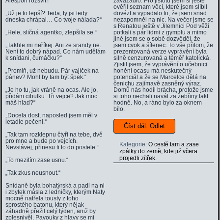
Alespoň rozsviť!“
zavazadlo. Pro jistotu jsem si ještě
ověřil seznam věcí, které jsem slíbil
„Už je to lepší? Teda, ty jsi tedy
dovézt a vypadalo to, že jsem snad
dneska chrápal… Co tvoje nálada?“
nezapomněl na nic. Na večer jsme se
s Renatou ještě v Jilemnici Pod věží
„Hele, sličná agentko, zlepšila se.“
potkali s pár lidmi z gymplu a mimo
jiné jsem se o sobě dozvěděl, že
„Takhle mi neříkej. Ani ze srandy ne.
jsem cvok a šílenec. To vše přitom, že
Není to dobrý nápad. Co nám udělám
prezentovaná verze vyprávění byla
k snídani, čumáčku?“
silně cenzurovaná a téměř katolická.
Zjistil jsem, že vyprávění o učebnici
„Promiň, už nebudu. Pár vajíček na
honění ocasu má neskutečný
pánev? Mohl by tam být špek.“
potenciál a že se Marcelce dělá na
čenichu zajímavě zasněný výraz.
„Je ho tu, jak vráně na ocas. Ale jo,
Domů nás hodil brácha, protože jsme
přidám cibulku. Tři vejce? Jak moc
si toho nechali navát za žebřiny fakt
máš hlad?“
hodně. No, a ráno bylo za oknem
bílo.
„Docela dost, naposled jsem měl v
letadle pečeni.“
Číst dál: Odlet
„Tak tam rozklepnu čtyři na tebe, dvě
pro mne a bude po vejcích.
Kategorie:
O cestě tam a zase
Nevstávej, přinesu ti to do postele.“
zpátky do země, kde již včera
projedli zítřek.
„To mezitím zase usnu.“
„Tak zkus neusnout.“
Snídaně byla bohatýrská a padl na ni
i zbytek másla z ledničky, kterým Naty
mocně natřela tousty z toho
sprostého batonu, který nějak
záhadně přežil celý týden, aniž by
zplesnivěl. Pavouky z hlavy se mi