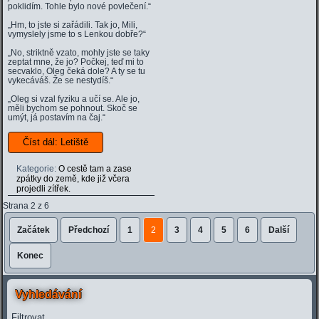
poklidím. Tohle bylo nové povlečení.“
„Hm, to jste si zařádili. Tak jo, Mili,
vymyslely jsme to s Lenkou dobře?“
„No, striktně vzato, mohly jste se taky
zeptat mne, že jo? Počkej, teď mi to
secvaklo, Oleg čeká dole? A ty se tu
vykecáváš. Že se nestydíš.“
„Oleg si vzal fyziku a učí se. Ale jo,
měli bychom se pohnout. Skoč se
umýt, já postavím na čaj.“
Číst dál: Letiště
Kategorie:
O cestě tam a zase
zpátky do země, kde již včera
projedli zítřek.
Strana 2 z 6
Začátek
Předchozí
1
2
3
4
5
6
Další
Konec
Vyhledávání
Filtrovat