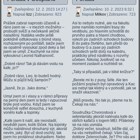
Zveřejněno: 12. 2. 2023 14:27
|
Zveřejněno: 10. 2. 2023 9:32
|
Napsal
lizz
| Zobrazeno: 923
Napsal
Milkov
| Zobrazeno: 723
Prášek zabral naprosto úžasně a
Asi to nebylo nutné, ale na fakultu
ráno jsem se – v mezích možného –
jsme namísto normální trasy do
probudil svěží a nečekaně akčně
vestibulu, po hlavním schodišti do
naladěný. Natálka vedle ještě
prvního patra a hlavní chodbou,
poklidně odfukovala s blond vlasy,
vylezli po zadních schodech budovy
rozházenými po polštáři, takže jsem
B do patra čtvrtého, tam přešli do
se opatrně vysoukal zpod deky a šel
budovy G a zase po zadních
jsem se umýt. Z kuchyně na mne
schodech sešli dolů na katedru,
vykouknul Leonid Nathanovič.
prakticky před nástěnku s rozvrhy
učeben. Nikolaj Josifovič se na
„Dobré ráno! Tak já dávám vodu na
moment zastavil a rozhlédl se.
kafe, jo?“
„Taky si připadáš, jak v blbé knížce?“
„Dobré ráno, Leo, to budeš hodný.
Můžu si půjčit tvůj šampón?“
„Berete mi to z pusy, šéfe. Ale ten
požární poplach byl opravdový a Kac
„Jasně, že jo. Jako doma.“
asi nebyl tak klidný a v pohodě, jak se
snažil ukazovat.“
Umyl jsem si i vlasy a v rámci přípravy
na perný den jsem si tedy i vypucoval
„Máš pravdu. No tak jo, jdeme na to.
brýle pod vodou. Když jsem se
Čekají na nás.“
konečně vytřel dosucha, z kuchyně
vonělo kafe a topinky.
Soudružka Chvorostová v
sekretariátu akorát nalévala kafe do
„Kafe jsem ti nalil, ale neosladil,
obřích kafáčů s logem MEI. Přátelsky
nevěděl jsem, kolik lžiček. Na topinky
se na nás usmála.
můžu nabídnout strouhaný sýr, akorát
„Dobrý večer, soudruzi, běžte dál, už
nevím, jaký. Byl už dost oschlý, tak
na vás netrpělivě čekají. Vám čaj,
jsem ho protáhnul struhadlem. Nebo
doktore Zelenochate, že? Pro vás asi