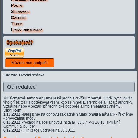
Pošta
Seznamka
Galérie
Texty
Líziny kreslenky
Spokojeni?
Jste zde:
Úvodní stránka
Od redakce
Milí úchylové, tento web jsme ještě jednou vzkřísili z nebytí. Chtěl bych využít
této příležitosti a poděkovat všem, kdo se mnou
E
leferno dělali ať už autorsky,
vizuálně nebo v pozadí při technické podpoře a implementaci systému.
Díky!
Torm
.
1.10.2022
Najeli jsme na obnovu základních funkcionalit a návrat k - řekněme
- provoznímu módu
6.10.2022
Přechod na zcela novou instalaci J3.6.4 ->3.10.11, aktuální
Community builder
6.12.2022
- Filnlizace upgrade na J3.10.11