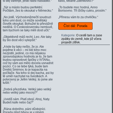
si dej vareňje, jestli radši nasladko.“
kávu, Milane Zdeňkoviči?“
„Sýr a máslo budou perfektní.
„To budete moc hodná, Anno
Počítám, žes to okoukal v Německu.“
Borisovno. Tři lžičky cukru, prosím.“
„No jistě. Východoněmečtí soudruzi
„Přinesu vám to za chviličku.“
toho umí dost, co může sovětský
člověk okoukat. Bohužel to převážně
Číst dál: Porada
nedělá. O Československu nemluvě,
tam bychom se taky měli dost učit.“
Kategorie:
O cestě tam a zase
„Objektivně máš recht, Leo. Ale taky
zpátky do země, kde již včera
by šlo dost věcí vylepšit.“
projedli zítřek.
„A kde by taky nešlo, že jo. Ale
pojďme k věci – mí lidi toho moc
nezjistili, jediné, co má nějakou
zpravodajskou hodnotu je to, že tam
budou opravdové špičky z IVTANu,
což by vám asi mělo docela usnadnit
pozici. Co se tebe týká, bude tam
Dmitrij Smirnov, to je kapacita na
počítače. Na toho si dej bacha, asi by
tě uměl nachytat na švestkách. A
potvrzený je Jefim Veliký, to jsme ale
tušili.“
„Dobrá přezdívka. Veliký jako veliký
nebo veliký jako mocný?“
„Uvidíš sám. Platí obojí. Ahoj, Naty.
Budeš kafe nebo čaj?“
„Rána dobrého, páni důstojníci.
Porada před bitvou je v plném