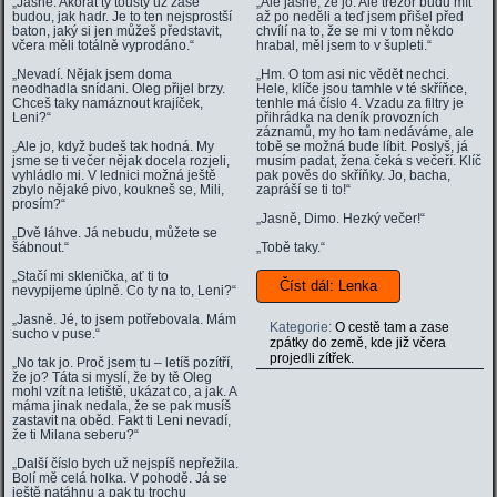
„Jasně. Akorát ty tousty už zase
„Ale jasně, že jo. Ale trezor budu mít
budou, jak hadr. Je to ten nejsprostší
až po neděli a teď jsem přišel před
baton, jaký si jen můžeš představit,
chvílí na to, že se mi v tom někdo
včera měli totálně vyprodáno.“
hrabal, měl jsem to v šupleti.“
„Nevadí. Nějak jsem doma
„Hm. O tom asi nic vědět nechci.
neodhadla snídani. Oleg přijel brzy.
Hele, klíče jsou tamhle v té skříňce,
Chceš taky namáznout krajíček,
tenhle má číslo 4. Vzadu za filtry je
Leni?“
přihrádka na deník provozních
záznamů, my ho tam nedáváme, ale
„Ale jo, když budeš tak hodná. My
tobě se možná bude líbit. Poslyš, já
jsme se ti večer nějak docela rozjeli,
musím padat, žena čeká s večeří. Klíč
vyhládlo mi. V lednici možná ještě
pak pověs do skříňky. Jo, bacha,
zbylo nějaké pivo, koukneš se, Mili,
zapráší se ti to!“
prosím?“
„Jasně, Dimo. Hezký večer!“
„Dvě láhve. Já nebudu, můžete se
šábnout.“
„Tobě taky.“
„Stačí mi sklenička, ať ti to
Číst dál: Lenka
nevypijeme úplně. Co ty na to, Leni?“
„Jasně. Jé, to jsem potřebovala. Mám
Kategorie:
O cestě tam a zase
sucho v puse.“
zpátky do země, kde již včera
projedli zítřek.
„No tak jo. Proč jsem tu – letíš pozítří,
že jo? Táta si myslí, že by tě Oleg
mohl vzít na letiště, ukázat co, a jak. A
máma jinak nedala, že se pak musíš
zastavit na oběd. Fakt ti Leni nevadí,
že ti Milana seberu?“
„Další číslo bych už nejspíš nepřežila.
Bolí mě celá holka. V pohodě. Já se
ještě natáhnu a pak tu trochu