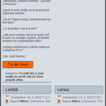
„Makarevič. Mašina vremeni. Záznam
z koncertu.“
„Nech to hrát, dobře se to poslouchá.
Zajímavé aranže.“
„Že jo? Zapni si pás, uniformovaný po
tom jdou.“
„Co ta fyzika? Jak ti to jde?“
„Jak psovi pastva. Ale je to lepší, než
to bylo na začátku, myslím, že tímhle
tempem to k přijímačkám dám.“
„Kdybys potřeboval s něčím helfnout,
nestyď se říct si.“
„Dík. Jseš hodnej.“
Číst dál: Domů
Kategorie:
O cestě tam a zase
zpátky do země, kde již včera
projedli zítřek.
Letiště
Lenka
Zveřejněno: 10. 2. 2023 7:12
|
Zveřejněno: 10. 2. 2023 7:10
|
Napsal
Milkov
| Zobrazeno: 654
Napsal
Milkov
| Zobrazeno: 753