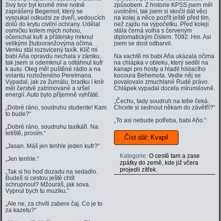
živý tvor byl kromě mne notně
způsobem. Z historie KPSS jsem měl
zaprášený Begemot, který se
uvolnění, tak jsem si skočil dát věci
vysoukal odkudsi ze dveří, vedoucích
na kolej a něco pozřít ještě před tím,
dolů do krytu civilní ochrany. Udělal
než zajdu na výpočetku. Před kolejí
osmičku kolem mých nohou,
stála černá volha s červeným
očenichal kufr a přátelsky mrknul
diplomatickým číslem. T092. Hm. Asi
velikými žlutooranžovýma očima.
jsem se dost odbarvil.
Venku stál rozsvícený taxík. Klíč mi
babi Aňa opravdu nechala v zámku,
Na vachtě mi babi Aňa ukázala očima
tak jsem si odemknul a odtáhnul kufr
na chlápka v obleku, který seděl na
k autu. Oleg měl puštěné rádio a na
kanapi pro hosty a hladil hlídacího
volantu rozloženého Perelmana.
kocoura Behemota. Vedle něj se
Vypadal, jak ze žurnálu, bradku i knír
povalovalo zmuchlané Rudé právo.
měl čerstvě zatrimované a sršel
Chlápek vypadal docela mírumilovně.
energií. Auto bylo příjemně vyhřáté.
„Čechu, tady soudruh na tebe čeká.
„Dobré ráno, soudruhu studente! Kam
Chcete si sednout někam do závětří?“
to bude?“
„To asi nebude potřeba, babi Aňo.“
„Dobré ráno, soudruhu taxíkáři. Na
letiště, prosím.“
Číst dál: Kvapil
„Jasan. Máš jen tenhle jeden kufr?“
Kategorie:
O cestě tam a zase
„Jen tenhle.“
zpátky do země, kde již včera
projedli zítřek.
„Tak si ho hoď dozadu na sedadlo.
Budeš si cestou ještě chtít
schrupnout? Mžouráš, jak sova.
Vypnul bych tu muziku.“
„Ale ne, za chvíli zabere čaj. Co je to
za kazetu?“