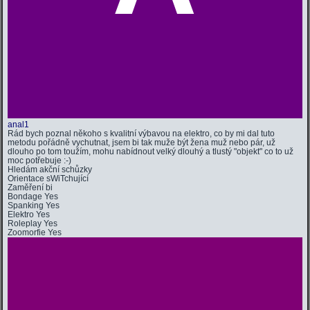
anal1
Rád bych poznal někoho s kvalitní výbavou na elektro, co by mi dal tuto
metodu pořádně vychutnat, jsem bi tak muže být žena muž nebo pár, už
dlouho po tom toužím, mohu nabídnout velký dlouhý a tlustý "objekt" co to už
moc potřebuje :-)
Hledám
akční schůzky
Orientace
sWiTchující
Zaměření
bi
Bondage
Yes
Spanking
Yes
Elektro
Yes
Roleplay
Yes
Zoomorfie
Yes