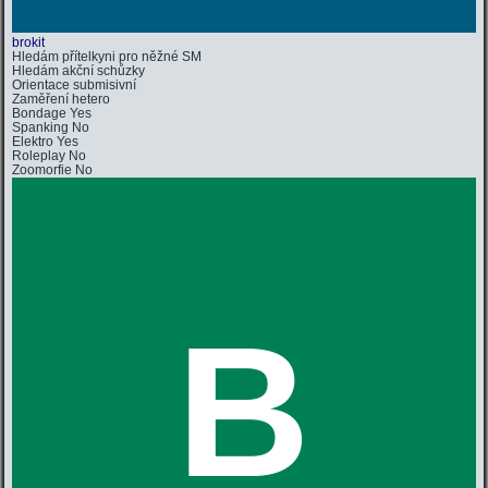
brokit
Hledám přítelkyni pro něžné SM
Hledám
akční schůzky
Orientace
submisivní
Zaměření
hetero
Bondage
Yes
Spanking
No
Elektro
Yes
Roleplay
No
Zoomorfie
No
B