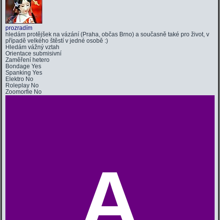
prozradím
hledám protějšek na vázání (Praha, občas Brno) a současně také pro život, v
případě velkého štěstí v jedné osobě :)
Hledám
vážný vztah
Orientace
submisivní
Zaměření
hetero
Bondage
Yes
Spanking
Yes
Elektro
No
Roleplay
No
Zoomorfie
No
A