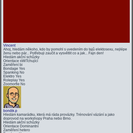
Vincent
Ahoj, hledám někoho, kdo by pomohl s uvedením do tajů elektosexu, nejlépe
ženu nebo pár... Potřebuji zaučit a vysvětlit co a jak... Fajn den!
Hledám
akční schůzky
Orientace
sWiTchující
Zaměření
bi
Bondage
Yes
Spanking
No
Elektro
Yes
Roleplay
Yes
Zoomorfie
No
bondik.p
Hledám kamarádku, která má ráda provázky. Trénování vázání a jako
doprovod na workshopy Praha nebo Brno.
Hledám
akční schůzky
Orientace
Dominantní
Zaměření
hetero