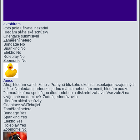
akroblram
-toto pole uživatel nezadal
Hledám
přátelské schůzky
Orientace
submisivní
Zaměření
hetero
Bondage
No
Spanking
No
Elektro
No
Roleplay
No
Zoomorfie
No
Amss
Ahoj, hledám switch ženu z Prahy, či blízkého okolí na uspokojení vzájemných
tužeb. Nehledám partnerku, jednu mám a nehodlám měnit, hledám pouze
"kamarádku" na společnou dlouhodobou a diskrétní zábavu. Vše záleží na
vzájemné na domluvě. Žádná jednorázovka
Hledám
akční schůzky
Orientace
sWiTchující
Zaměření
hetero
Bondage
Yes
Spanking
Yes
Elektro
Yes
Roleplay
Yes
Zoomorfie
No