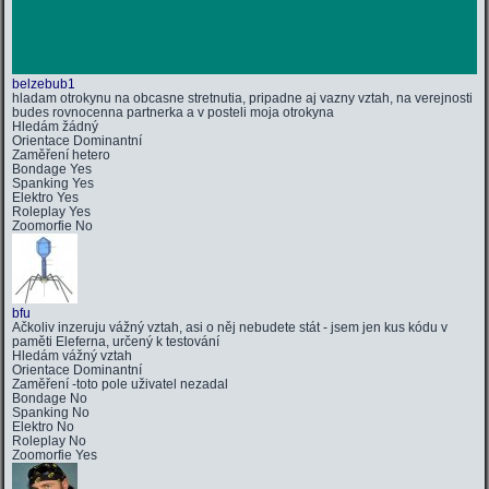
belzebub1
hladam otrokynu na obcasne stretnutia, pripadne aj vazny vztah, na verejnosti
budes rovnocenna partnerka a v posteli moja otrokyna
Hledám
žádný
Orientace
Dominantní
Zaměření
hetero
Bondage
Yes
Spanking
Yes
Elektro
Yes
Roleplay
Yes
Zoomorfie
No
bfu
Ačkoliv inzeruju vážný vztah, asi o něj nebudete stát - jsem jen kus kódu v
paměti Eleferna, určený k testování
Hledám
vážný vztah
Orientace
Dominantní
Zaměření
-toto pole uživatel nezadal
Bondage
No
Spanking
No
Elektro
No
Roleplay
No
Zoomorfie
Yes