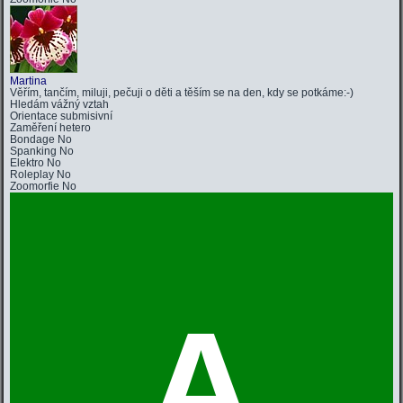
Martina
Věřím, tančím, miluji, pečuji o děti a těším se na den, kdy se potkáme:-)
Hledám
vážný vztah
Orientace
submisivní
Zaměření
hetero
Bondage
No
Spanking
No
Elektro
No
Roleplay
No
Zoomorfie
No
A