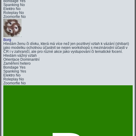
Bondage
Yes
Spanking
No
Elektro
No
Roleplay
No
Zoomorfie
No
Borg
Hledám ženu či dívku, která má více než jen pozitivní vztah k vázání (shibari)
jako modelku ochotnou účastnit se nejen workshopů s mezinárodní účastí v
ČR i v zahraničí, ale pro různé akce jako vystupování či tematické focení.
Hledám
vážný vztah
Orientace
Dominantní
Zaměření
hetero
Bondage
Yes
Spanking
Yes
Elektro
No
Roleplay
No
Zoomorfie
No