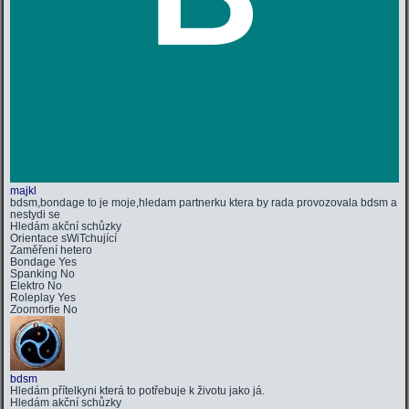
majkl
bdsm,bondage to je moje,hledam partnerku ktera by rada provozovala bdsm a
nestydi se
Hledám
akční schůzky
Orientace
sWiTchující
Zaměření
hetero
Bondage
Yes
Spanking
No
Elektro
No
Roleplay
Yes
Zoomorfie
No
bdsm
Hledám přítelkyni která to potřebuje k životu jako já.
Hledám
akční schůzky