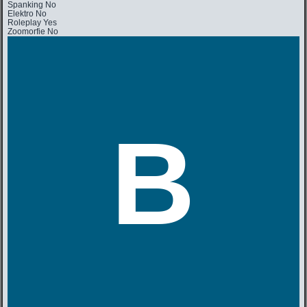
Spanking
No
Elektro
No
Roleplay
Yes
Zoomorfie
No
B