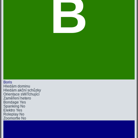
B
Boris
Hledám dominu
Hledám
akční schůzky
Orientace
sWiTchující
Zaměření
hetero
Bondage
Yes
Spanking
No
Elektro
Yes
Roleplay
No
Zoomorfie
No