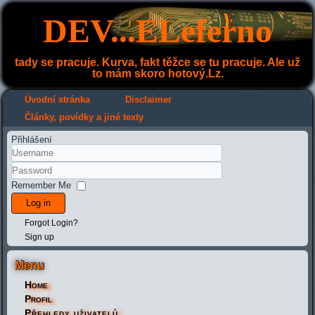
DEV...ELeferno
tady se pracuje. Kurva, fakt těžce se tu pracuje. Ale už
to mám skoro hotový.Lz.
---
---
Úvodní stránka
Disclaimer
Články, povídky a jiné texty
Přihlášení
Remember Me
Log in
Forgot Login?
Sign up
Menu
Home
Profil
Přehledy uživatelů