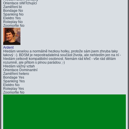
Orientace
sWiTchující
Zaměření
bi
Bondage
No
Spanking
No
Elektro
Yes
Roleplay
No
Zoomorfie
No
Ardent
Hledám veselou a normálně hezkou holku, protože sám jsem zhruba taky
takový :-). BDSM je nepostradatelná součást života, ale nehledím jen na ní -
hledám celkově kompatibilní osobnost. Nemám rád křeč - vše rád dělám
rozumně, ale přitom s plnou parádou ;-)
Hledám
vážný vztah
Orientace
Dominantní
Zaměření
hetero
Bondage
Yes
Spanking
Yes
Elektro
No
Roleplay
Yes
Zoomorfie
No