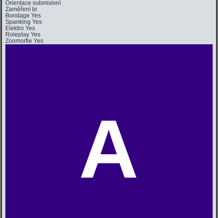
Orientace
submisivní
Zaměření
bi
Bondage
Yes
Spanking
Yes
Elektro
Yes
Roleplay
Yes
Zoomorfie
Yes
A