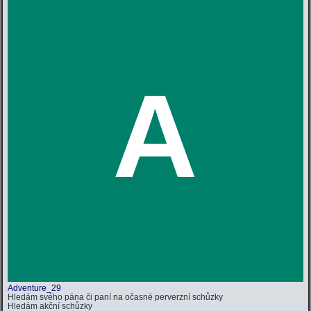
A
Adventure_29
Hledám svého pána či paní na očasné perverzní schůzky
Hledám
akční schůzky