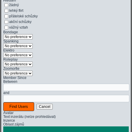
Hledám
žádný
lehký flirt
přátelské schůzky
akční schůzky
vážný vztah
Bondage
Spanking
Elektro
Roleplay
Zoomorfie
Member Since
Between
and
Avatar
Text inzerátu (nelze prohledávat)
Inzerce
Oblast zájmů