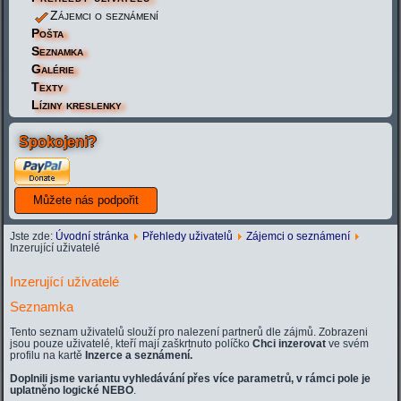
Zájemci o seznámení
Pošta
Seznamka
Galérie
Texty
Líziny kreslenky
Spokojeni?
Jste zde:
Úvodní stránka
Přehledy uživatelů
Zájemci o seznámení
Inzerující uživatelé
Inzerující uživatelé
Seznamka
Tento seznam uživatelů slouží pro nalezení partnerů dle zájmů. Zobrazeni
jsou pouze uživatelé, kteří mají zaškrtnuto políčko
Chci inzerovat
ve svém
profilu na kartě
Inzerce a seznámení.
Doplnili jsme variantu vyhledávání přes více parametrů, v rámci pole je
uplatněno logické NEBO
.