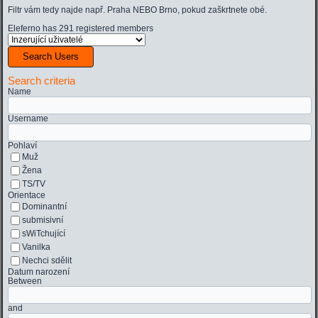
Filtr vám tedy najde např. Praha NEBO Brno, pokud zaškrtnete obé.
Eleferno has 291 registered members
Search Users
Search criteria
Name
Username
Pohlaví
Muž
Žena
TS/TV
Orientace
Dominantní
submisivní
sWiTchující
Vanilka
Nechci sdělit
Datum narození
Between
and