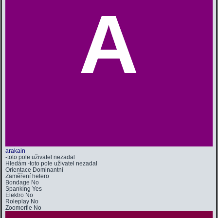
A
arakain
-toto pole uživatel nezadal
Hledám
-toto pole uživatel nezadal
Orientace
Dominantní
Zaměření
hetero
Bondage
No
Spanking
Yes
Elektro
No
Roleplay
No
Zoomorfie
No