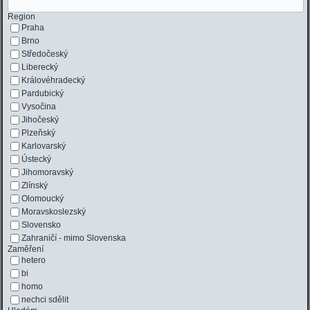
Region
Praha
Brno
Středočeský
Liberecký
Královéhradecký
Pardubický
Vysočina
Jihočeský
Plzeňský
Karlovarský
Ústecký
Jihomoravský
Zlínský
Olomoucký
Moravskoslezský
Slovensko
Zahraničí - mimo Slovenska
Zaměření
hetero
bi
homo
nechci sdělit