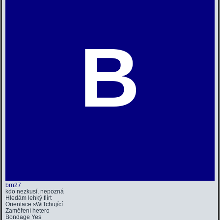
B
brn27
kdo nezkusí, nepozná
Hledám
lehký flirt
Orientace
sWiTchující
Zaměření
hetero
Bondage
Yes