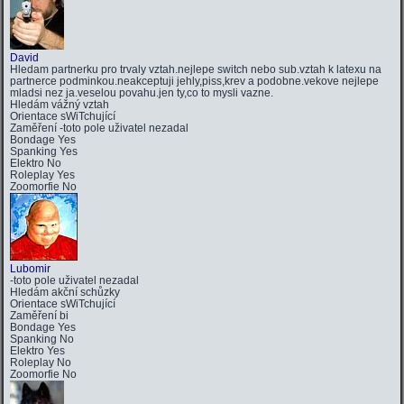
David
Hledam partnerku pro trvaly vztah.nejlepe switch nebo sub.vztah k latexu na
partnerce podminkou.neakceptuji jehly,piss,krev a podobne.vekove nejlepe
mladsi nez ja.veselou povahu.jen ty,co to mysli vazne.
Hledám
vážný vztah
Orientace
sWiTchující
Zaměření
-toto pole uživatel nezadal
Bondage
Yes
Spanking
Yes
Elektro
No
Roleplay
Yes
Zoomorfie
No
Lubomir
-toto pole uživatel nezadal
Hledám
akční schůzky
Orientace
sWiTchující
Zaměření
bi
Bondage
Yes
Spanking
No
Elektro
Yes
Roleplay
No
Zoomorfie
No