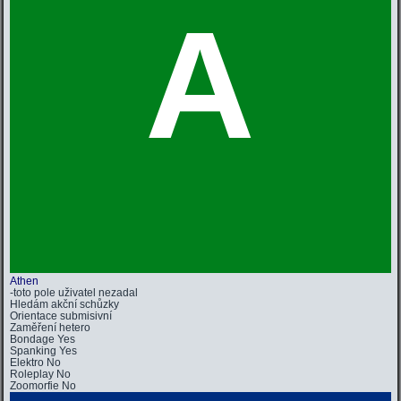
A
Athen
-toto pole uživatel nezadal
Hledám
akční schůzky
Orientace
submisivní
Zaměření
hetero
Bondage
Yes
Spanking
Yes
Elektro
No
Roleplay
No
Zoomorfie
No