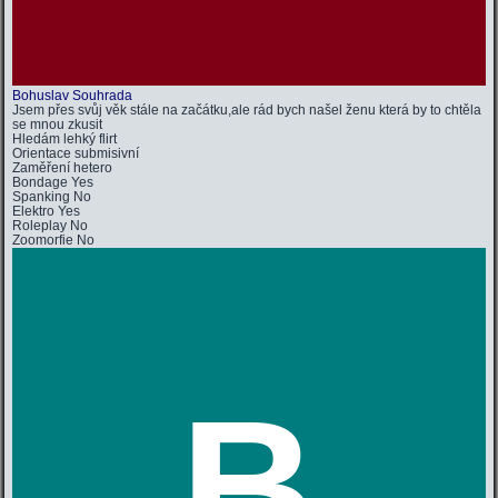
Bohuslav Souhrada
Jsem přes svůj věk stále na začátku,ale rád bych našel ženu která by to chtěla
se mnou zkusit
Hledám
lehký flirt
Orientace
submisivní
Zaměření
hetero
Bondage
Yes
Spanking
No
Elektro
Yes
Roleplay
No
Zoomorfie
No
B