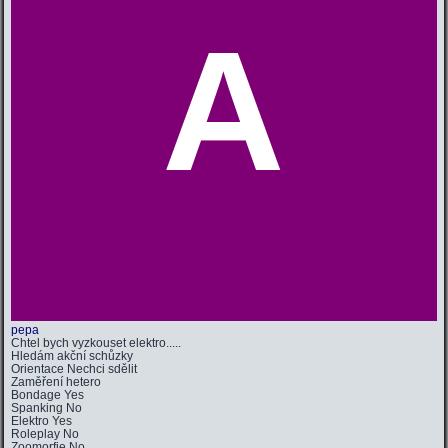
A
pepa
Chtel bych vyzkouset elektro.....
Hledám
akční schůzky
Orientace
Nechci sdělit
Zaměření
hetero
Bondage
Yes
Spanking
No
Elektro
Yes
Roleplay
No
Zoomorfie
No