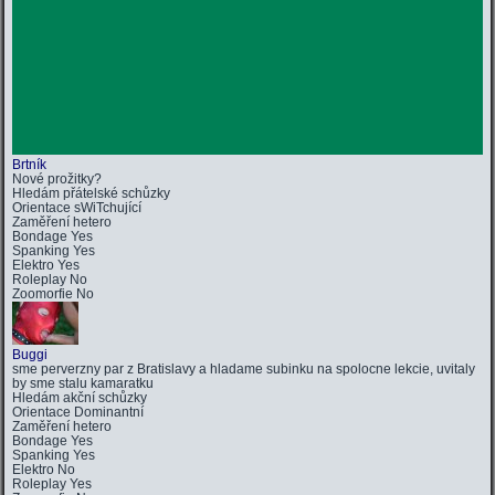
Brtník
Nové prožitky?
Hledám
přátelské schůzky
Orientace
sWiTchující
Zaměření
hetero
Bondage
Yes
Spanking
Yes
Elektro
Yes
Roleplay
No
Zoomorfie
No
Buggi
sme perverzny par z Bratislavy a hladame subinku na spolocne lekcie, uvitaly
by sme stalu kamaratku
Hledám
akční schůzky
Orientace
Dominantní
Zaměření
hetero
Bondage
Yes
Spanking
Yes
Elektro
No
Roleplay
Yes