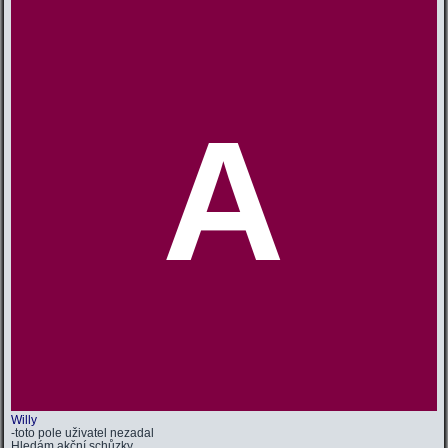
A
Willy
-toto pole uživatel nezadal
Hledám
akční schůzky