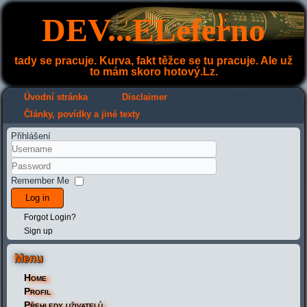
DEV...ELeferno
tady se pracuje. Kurva, fakt těžce se tu pracuje. Ale už
to mám skoro hotový.Lz.
---
---
Úvodní stránka
Disclaimer
Články, povídky a jiné texty
Přihlášení
Remember Me
Log in
Forgot Login?
Sign up
Menu
Home
Profil
Přehledy uživatelů