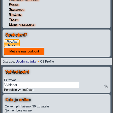
Pošta
Seznamka
Galérie
Texty
Líziny kreslenky
Spokojeni?
Jste zde:
Úvodní stránka
CB Profile
Vyhledávání
Filtrovat
Pokročilé vyhledávání
Kdo je online
Celkem přihlášeno: 30 uživatelů
No members online