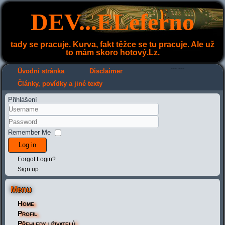
DEV...ELeferno
tady se pracuje. Kurva, fakt těžce se tu pracuje. Ale už
to mám skoro hotový.Lz.
---
---
Úvodní stránka
Disclaimer
Články, povídky a jiné texty
Přihlášení
Remember Me
Log in
Forgot Login?
Sign up
Menu
Home
Profil
Přehledy uživatelů