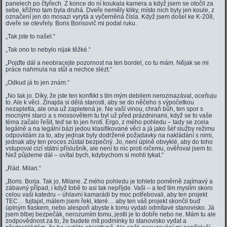
panelech po čtyřech. Z konce do ní koukala kamera a když jsem se otočil za
sebe, křižmo tam byla druhá. Dveře neměly kliky, místo nich byly jen koule, z
označení jen do mosazi vyrytá a vyčerněná čísla. Když jsem došel ke K-208,
dveře se otevřely. Boris Borisovič mi podal ruku.
„Tak jste to našel.“
„Tak ono to nebylo nijak těžké.“
„Pojďte dál a neobracejte pozornost na ten bordel, co tu mám. Nějak se mi
práce nahrnula na stůl a nechce slézt.“
„Odkud já to jen znám.“
„No tak jo. Díky, že jste ten konflikt s tím mým debilem nerozmazával, oceňuju
to. Ale k věci. Zinajda si dělá starosti, aby se do něčeho s výpočetkou
nezapletla, ale ona už zapletená je. Ne vaší vinou, chraň bůh, ten spor s
mocnými starci a s mossovětem tu byl už před prázdninami, když se to vaše
téma začalo řešit, teď se to jen hrotí. Ergo, z mého pohledu – tady se zcela
legálně a na legální bázi jedou klasifikované věci a já jako šéf služby režimu
odpovídám za to, aby jednak byly dodržené požadavky na nakládání s nimi,
jednak aby ten proces zůstal bezpečný. Jo, není úplně obvyklé, aby do toho
vstupoval cizí státní příslušník, ale není to nic proti ničemu, ověřoval jsem to.
Než půjdeme dál – uvítal bych, kdybychom si mohli tykat.“
„Rád. Milan.“
„Boris. Borja. Tak jo, Milane. Z mého pohledu je tohleto poměrně zajímavý a
zábavný případ, i když tobě to asi tak nepřijde. Vaši – a teď tím myslím skoro
celou vaši katedru – úhlavní kamarádi by moc potřebovali, aby ten projekt
TEC… fujtajxl, málem jsem řekl, které… aby ten váš projekt skončil buď
úplným fiaskem, nebo alespoň abyste k tomu vydali odmítavé stanovisko. Já
jsem blbej bezpečák, nerozumím tomu, jestli je to dobře nebo ne. Mám tu ale
zodpovědnost za to, že budete mít podmínky to stanovisko vydat a