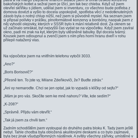
patra a na margo zlepšené finanční situace jsem si ohřál českou konzervu
bakoňských kotlet a sežral jsem je lžící, jen tak bez chleba. Když už jsem
otevřel skříňku s jídlem, udělal jsem si inventuru, co všechno bude potřeba z
domova dovézt a vyšlo to docela uspokojivě, spotřeba věcí z nedotknutelných
zásob byla o notný chlup nižší, než jsem si původně myslel. Na seznam jsem
si připsal polívky v prášku, plnoformátové konzervy a bonbóny, naopak jsem z
něj vyhodil olejovky, kterých v SSSR bylo k mání relativně dost. Za oknem se
už začínalo smrákat, byl nejvyšší čas vydat se na výpočetku. Když jsem zavíral
okno, padl mi zrak na kyt, kterým byly utěsněné tabulky. Byl docela tvárný.
Kousek jsem odloupnul a zvenčí jsem s ním přes horní hranu dveří v rohu
přilepil natažený vlas.
Na výpočetce jsem na vnitřním telefonu vytočil 3033.
„Ano?“
„Boris Borisovič?“
„Přesně ten. To jste vy, Milane Zdeňkoviči, že? Buďte zdráv.“
„Ani vy nemaroďte. Chci se jen optat, jak to vypadá s klíčky od sejfu?“
„Mám je pro vás. Skočíte sem ke mně nahoru? Víte, kde sedím?“
„K-208?“
„Správně. Přijdu vám otevřít.“
„Tak já jsem za chvíli tam.“
Zadním schodištěm jsem vystoupal do druhého patra bloku K. Tady jsem ještě
nebyl. Tahle chodba byla obložená akulitovými deskami a co bylo zajímavé,
byla bez jinak všudypřítomných nástěnek. A svítily všechny zářivky, umístěné v