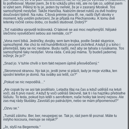
to potřeboval. Myslel jsem, že ti to vzkážu přes něj, ale no tak co, udělal jsem
si výlet sem. Pěkný to tu je, jeden by neřekl, že je v zasraný Moskvě. Tos
samozřejmě neslyšel. Takže Hanička. Nabízím deset rublů za dvě hodiny
doučování týdně. Na ruku. Cílová prémie jsou tři, ne, radši čtyři stovky v
moment, kdy uvidím potvrzení, že je přijatá na Plechanovku. K tomu dvě
letenky ročně celou dobu, co budeš studovat. Dobrý?“
„Toť nabídka vpravdě královská. O takové se asi moc nepřemýšlí. Nějaké
slečnino vysvědčení sebou asi nemáte, co?“
„Vona není blbá. Jedničky, dvojky, sem tam trojka, podle české stupnice,
samozřejmě. Ale chci to mít hundrtfinfcich procent zichrfest. A když ji u toho i
přemrdáš, taky se nic nestane. Budu radši, než aby se tahala s rusákama. Tos
samozřejmě taky neslyšel. Vona ráda. Celá její máma. Ty budeš jadernej
inžinýr, že jo?“
„Snad jo. V tuhle chvíli o tom fakt nejsem úplně přesvědčený.“
„Skromnost stranou. No tak jo, jestli jsme si plácli, tady je moje vizitka, ten
spodní telefon je domů. Na svátky asi letíš, co?“
„Pokud se nic nepodělá…“
„Ale copak by se asi tak podělalo. Letadla lítaj na čas a když uděláš na letuli
voči, dá ti pivo navíc. A když ty voči uděláš šikovně, tak ti i na hajzlíku přeblafne
šášulu. To teda, pokud bys letěl s aeroflotem, naše holky tak levný nejsou. Ale
zas maj rády študáky. Zavoláš po patnáctým, nebo se mám připomenout?“
„Ozvu se.“
„Tumáš zálohu. Ber, ber, neupejpej se. Tak jo, rád jsem tě poznal. Máte tu
milýho kocoura, menuje se nějak?“
„Jo, slyší na Begemota.“