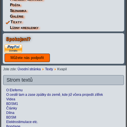
Pošta
Seznamka
Galérie
Texty
Líziny kreslenky
Spokojeni?
Jste zde:
Úvodní stránka
Texty
Kvapil
Strom textů
O Elefernu
O cestě tam a zase zpátky do země, kde již včera projedli zítřek
Videa
BDSM1
Články
Dílna
BDSM
Elektrostimulace etc.
Bondage