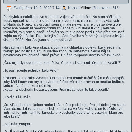
Zveřejněno: 10. 2. 2023 7:14
|
Napsal
Milkov
| Zobrazeno: 615
Po zbytek pondělka se ve škole nic zajímavého nedělo. Na semináři jsem
nějak neočekávaně pro sebe obhájil dvouměsíční penzum odevzdaných
příkladů do typáku a vysloužil jsem si malé nevýznamné plus za dvě úlohy,
vyřešené poněkud neortodoxním způsobem. Z historie KPSS jsem měl
uvolnění, tak jsem si skočil dát věci na kolej a něco pozřít ještě před tím, než
zajdu na výpočetku. Před kolejí stála černá volha s červeným diplomatickým
číslem. T092. Hm. Asi jsem se dost odbarvil.
Na vachtě mi babi Aňa ukázala očima na chlápka v obleku, který seděl na
kanapi pro hosty a hladil hlídacího kocoura Behemota. Vedle něj se
povalovalo zmuchlané Rudé právo. Chlápek vypadal docela mírumilovně.
„Čechu, tady soudruh na tebe čeká. Chcete si sednout někam do závětří?“
„To asi nebude potřeba, babi Aňo.“
Chlápek se mezitím zvednul. Oblek měl evidentně ručně šitý a košili nejspíš
taky. Měl tónované brýle a evidentně čerstvě okonturovanou bradku balbo s
knírem. Natáhnul ke mně ruku.
„Kvapil. Z obchodního zastoupení. Promiň, že jsem tě tak přepadl.“
„Kovář. Těší mě.“
„Jo. Ať nechodíme kolem horké kaše, něco potřebuju. Prej jsi dobrej ve škole.
Mám dceru, letos maturuje, chci ji dostat na vejšku. Asi si to umíš představit,
fintili tuhle, fintili tamhle, tanečky a ty výsledky podle toho vypadaj. Mám pro
tebe kšeft.“
„Začínám chápat.“
„Jo. Říkali mi, že ti to pálí. Mimochodem, líbí se mi, jak jsi vymrdal s Hrabivcem,