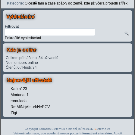
Kategorie:
O cestě tam a zase zpátky do země, kde již včera projedli zítřek.
Vyhledávání
Filtrovat
Pokročilé vyhledávání
Kdo je online
Celkem přihlášeno: 34 uživatelů
No members online
Členů: 0 / Hostí: 34
Nejnovější uživatelé
Katka123
Moriana_1
romulada
RmMiNqVIsurkHePCV
Zigi
Copyright Tormans Elefernus a mnozí jiní
© 2016
.
E
leferno.cz
Veškeré informace, zde uvedené nesou
pouze informativní charakter
. Autoři