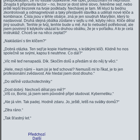
předpokládám, že ho vydáte objektivně. Ale opět, posuzování mi nepřísluší.
Zinajda ti připravila terzor – no, trezor je dost silné slovo, řekněme sejf, nebo
ještě lepší trezorek na tvoje podklady. Nechávej je tam. Mí kluci tu bednu
zkontrolovali a odmagnetovali a taky přestavěli stavítka a udělali nové klíče a
kombinace. Čísla jsou v téhle obálce, zná je jen soudruh Maryškin, který to
nastavoval. Druhá stejná obálka zůstane v sejfu u mě, kdyby něco. Klíče dělal
jiný soudruh. Tenhle je tvůj, tenhle bude u mě. Asi to nebudeš potřebovat, ale
jsem povinný ti kdykoliv ukázat tu druhou obálku, že je v pořádku. A to je celá
instruktáž. Chceš se na něco zeptat?“
„Nakládání s tím klíčem?“
„Dobrá otázka. Ten sejf je kopie Hartmanna, s krátkými klíči. Klidně ho nos
společně se svými, kapsu ti neutrhne. Co dál?“
„Víc mě teď nenapadá. Dík. Skočím dolů a předám si do něj ty věci.“
„Hele, mezi námi – kam jsi je teď schoval? Nemusíš mi to říkat, je to jen
profesionální zvědavost. Ale hledal jsem dost dlouho.“
„Do skříně vzduchotechniky.“
„Dost dobrý. Nechceš dělat pro mě?“
„Víš co, Borisi, já jsem sem původně přijel studovat. Kybernetiku.“
„Ale já vím. Tak padej. Hodně zdaru. Jo, ještě, letíš na svátky domů?“
„Zítra ráno.“
„Tak šťastný let.“
Předchozí
Další