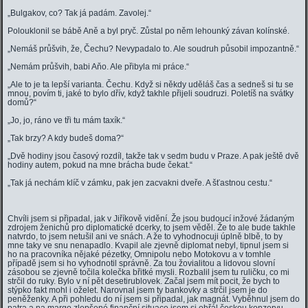
„Bulgakov, co? Tak já padám. Zavolej.“
Polouklonil se bábě Aně a byl pryč. Zůstal po něm lehounký závan kolínské.
„Nemáš průšvih, že, Čechu? Nevypadalo to. Ale soudruh působil impozantně.“
„Nemám průšvih, babi Aňo. Ale přibyla mi práce.“
„Ale to je ta lepší varianta. Čechu. Když si někdy uděláš čas a sedneš si tu se
mnou, povím ti, jaké to bylo dřív, když takhle přijeli soudruzi. Poletíš na svátky
domů?“
„Jo, jo, ráno ve tři tu mám taxík.“
„Tak brzy? A kdy budeš doma?“
„Dvě hodiny jsou časový rozdíl, takže tak v sedm budu v Praze. A pak ještě dvě
hodiny autem, pokud na mne brácha bude čekat.“
„Tak já nechám klíč v zámku, pak jen zacvakni dveře. A šťastnou cestu.“
Chvíli jsem si připadal, jak v Jiříkově vidění. Že jsou budoucí inžové žádaným
zdrojem ženichů pro diplomatické dcerky, to jsem věděl. Že to ale bude takhle
natvrdo, to jsem netušil ani ve snách. A že to vyhodnocuji úplně blbě, to by
mne taky ve snu nenapadlo. Kvapil ale zjevně diplomat nebyl, tipnul jsem si
ho na pracovníka nějaké pézetky, Omnipolu nebo Motokovu a v tomhle
případě jsem si ho vyhodnotil správně. Za tou žovialitou a lidovou slovní
zásobou se zjevně točila kolečka břitké mysli. Rozbalil jsem tu ruličku, co mi
strčil do ruky. Bylo v ní pět desetirublovek. Začal jsem mít pocit, že bych to
stýpko fakt mohl i oželet. Narovnal jsem ty bankovky a strčil jsem je do
peněženky. A při pohledu do ní jsem si připadal, jak magnát. Vyběhnul jsem do