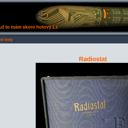
e už to mám skoro hotový.Lz.
né texty
Radiostat