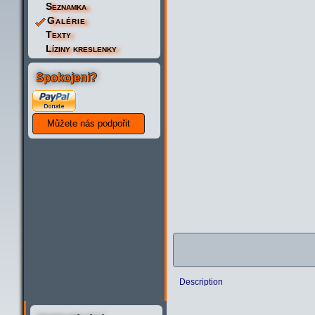
Seznamka
Galérie
Texty
Líziny kreslenky
Spokojeni?
Description