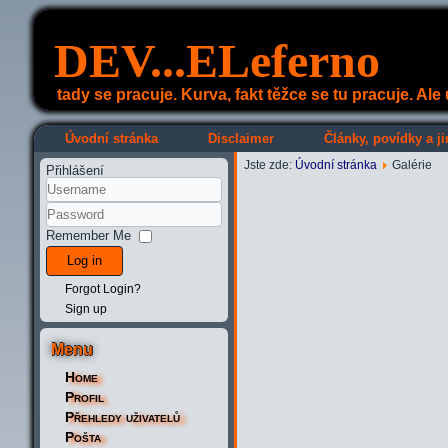
DEV...ELeferno
tady se pracuje. Kurva, fakt těžce se tu pracuje. Al
Úvodní stránka
Disclaimer
Články, povídky a ji
Jste zde:
Úvodní stránka
Galérie
Přihlášení
Remember Me
Log in
Forgot Login?
Sign up
Menu
Home
Profil
Přehledy uživatelů
Pošta