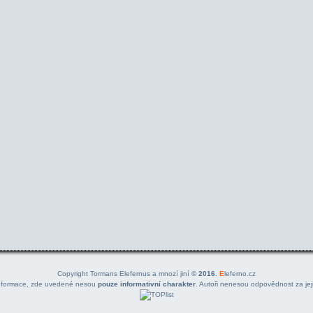
Copyright Tormans Elefernus a mnozí jiní
© 2016
.
E
leferno.cz
nformace, zde uvedené nesou
pouze informativní charakter
. Autoři nenesou odpovědnost za jeji