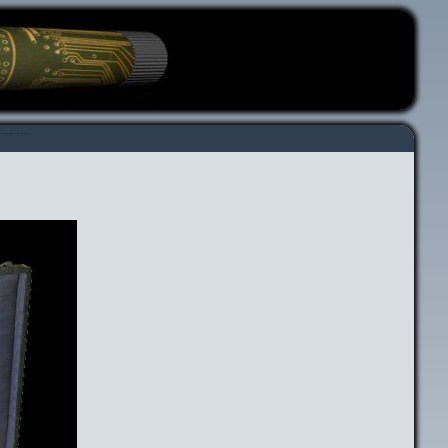
---
---