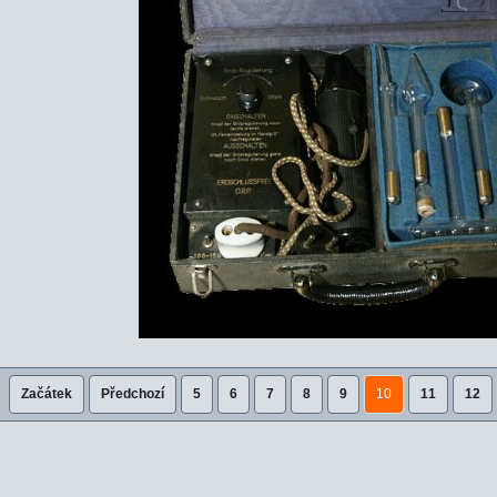
Začátek
Předchozí
5
6
7
8
9
10
11
12