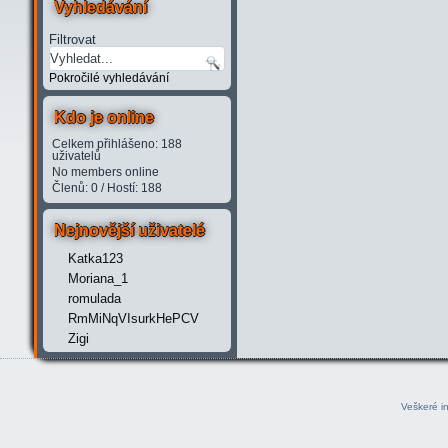
Vyhledávání
Filtrovat
Pokročilé vyhledávání
Kdo je online
Celkem přihlášeno: 188
uživatelů
No members online
Členů: 0 / Hostí: 188
Nejnovější uživatelé
Katka123
Moriana_1
romulada
RmMiNqVIsurkHePCV
Zigi
Veškeré i