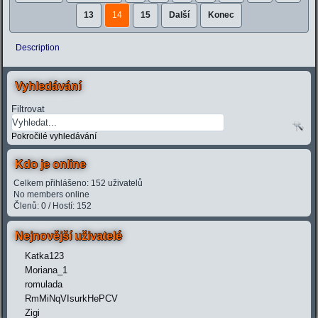
13
14
15
Další
Konec
Description
Vyhledávání
Filtrovat
Pokročilé vyhledávání
Kdo je online
Celkem přihlášeno: 152 uživatelů
No members online
Členů: 0 / Hostí: 152
Nejnovější uživatelé
Katka123
Moriana_1
romulada
RmMiNqVIsurkHePCV
Zigi