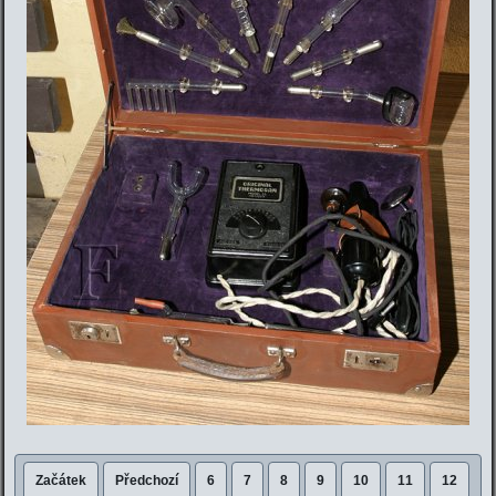
Začátek
Předchozí
6
7
8
9
10
11
12