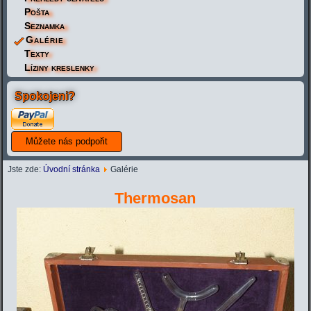
Pošta
Seznamka
Galérie
Texty
Líziny kreslenky
Spokojeni?
Jste zde:
Úvodní stránka
Galérie
Thermosan