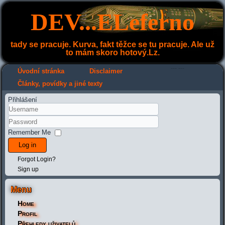
DEV...ELeferno
tady se pracuje. Kurva, fakt těžce se tu pracuje. Ale už
to mám skoro hotový.Lz.
---
---
Úvodní stránka
Disclaimer
Články, povídky a jiné texty
Přihlášení
Remember Me
Log in
Forgot Login?
Sign up
Menu
Home
Profil
Přehledy uživatelů