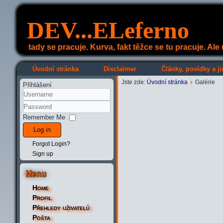
DEV...ELeferno
tady se pracuje. Kurva, fakt těžce se tu pracuje. Al
Úvodní stránka
Disclaimer
Články, povídky a ji
Jste zde:
Úvodní stránka
Galérie
Přihlášení
Remember Me
Log in
Forgot Login?
Sign up
Menu
Home
Profil
Přehledy uživatelů
Pošta