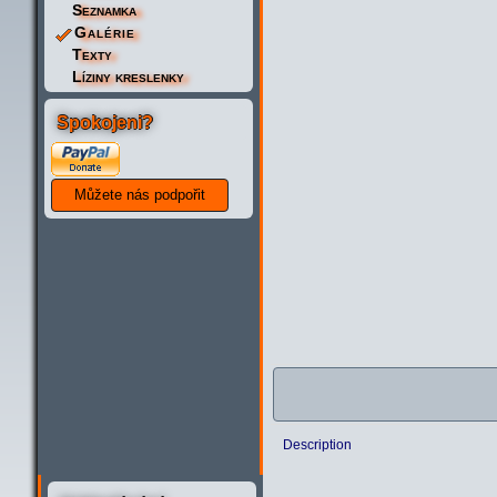
Seznamka
Galérie
Texty
Líziny kreslenky
Spokojeni?
Description