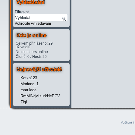
Vyhledávání
Filtrovat
Pokročilé vyhledávání
Kdo je online
Celkem přihlášeno: 29
uživatelů
No members online
Členů: 0 / Hostí: 29
Nejnovější uživatelé
Katka123
Moriana_1
romulada
RmMiNqVIsurkHePCV
Zigi
Veškeré i