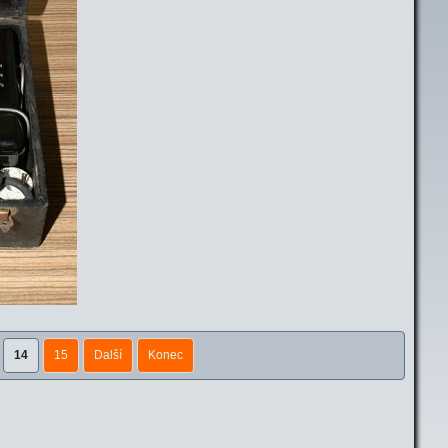
14
15
Další
Konec