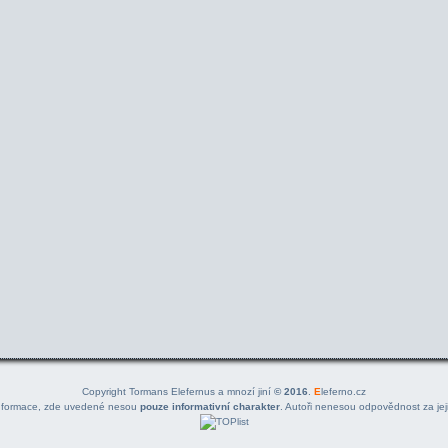
Copyright Tormans Elefernus a mnozí jiní
© 2016
.
E
leferno.cz
nformace, zde uvedené nesou
pouze informativní charakter
. Autoři nenesou odpovědnost za jeji