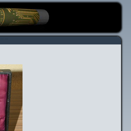
---
---