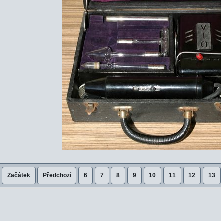
Začátek
Předchozí
6
7
8
9
10
11
12
13