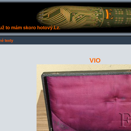
e už to mám skoro hotový.Lz.
né texty
VIO