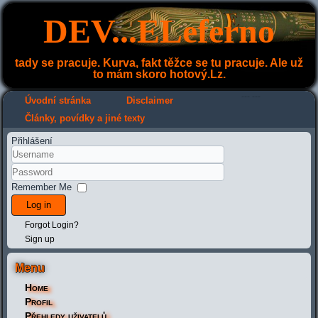
DEV...ELeferno
tady se pracuje. Kurva, fakt těžce se tu pracuje. Ale už
to mám skoro hotový.Lz.
---
---
Úvodní stránka
Disclaimer
Články, povídky a jiné texty
Přihlášení
Remember Me
Log in
Forgot Login?
Sign up
Menu
Home
Profil
Přehledy uživatelů