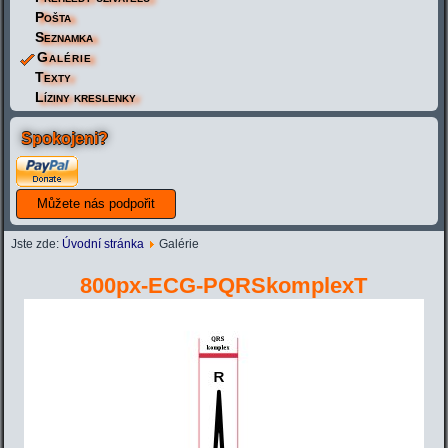
Pošta
Seznamka
Galérie
Texty
Líziny kreslenky
Spokojeni?
Jste zde:
Úvodní stránka
Galérie
800px-ECG-PQRSkomplexT