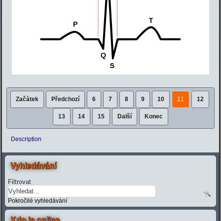
Začátek
Předchozí
6
7
8
9
10
11
12
13
14
15
Další
Konec
Description
Vyhledávání
Filtrovat
Pokročilé vyhledávání
Kdo je online