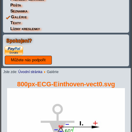
Pošta
Seznamka
Galérie
Texty
Líziny kreslenky
Spokojeni?
Jste zde:
Úvodní stránka
Galérie
800px-ECG-Einthoven-vect0.svg