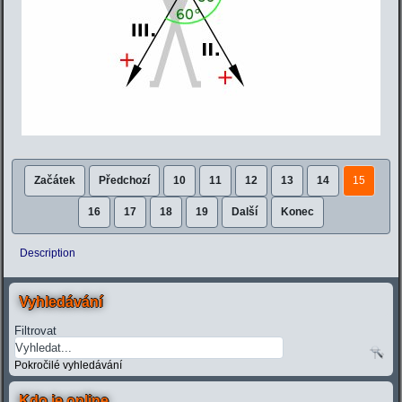
Začátek
Předchozí
10
11
12
13
14
15
16
17
18
19
Další
Konec
Description
Vyhledávání
Filtrovat
Pokročilé vyhledávání
Kdo je online