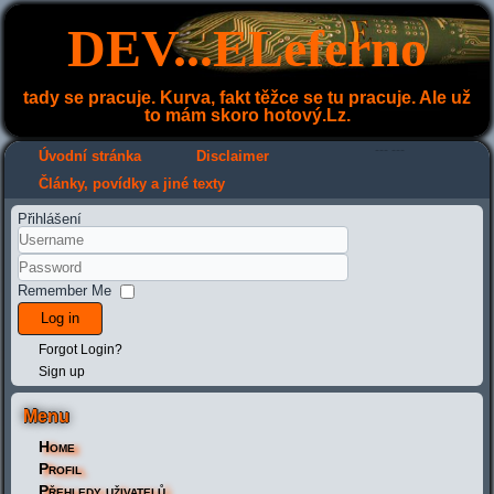
DEV...ELeferno
tady se pracuje. Kurva, fakt těžce se tu pracuje. Ale už
to mám skoro hotový.Lz.
---
---
Úvodní stránka
Disclaimer
Články, povídky a jiné texty
Přihlášení
Remember Me
Log in
Forgot Login?
Sign up
Menu
Home
Profil
Přehledy uživatelů