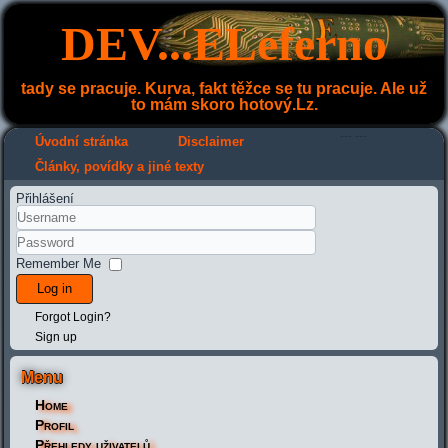
DEV...ELeferno
tady se pracuje. Kurva, fakt těžce se tu pracuje. Ale už
to mám skoro hotový.Lz.
---
---
Úvodní stránka
Disclaimer
Články, povídky a jiné texty
Přihlášení
Remember Me
Log in
Forgot Login?
Sign up
Menu
Home
Profil
Přehledy uživatelů