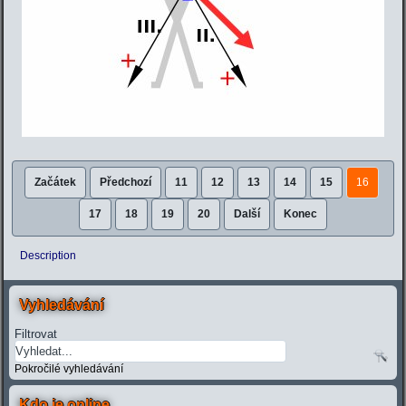
Začátek
Předchozí
11
12
13
14
15
16
17
18
19
20
Další
Konec
Description
Vyhledávání
Filtrovat
Pokročilé vyhledávání
Kdo je online