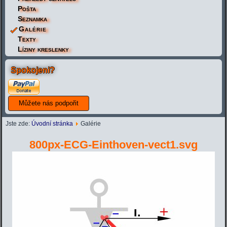
Pošta
Seznamka
Galérie
Texty
Líziny kreslenky
Spokojeni?
Jste zde:
Úvodní stránka
Galérie
800px-ECG-Einthoven-vect1.svg