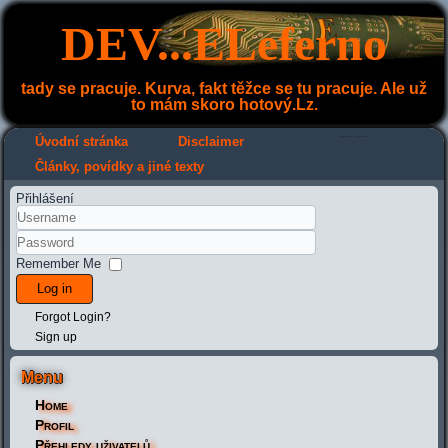
DEV...ELeferno
tady se pracuje. Kurva, fakt těžce se tu pracuje. Ale už
to mám skoro hotový.Lz.
---
---
Úvodní stránka
Disclaimer
Články, povídky a jiné texty
Přihlášení
Remember Me
Log in
Forgot Login?
Sign up
Menu
Home
Profil
Přehledy uživatelů