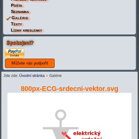
Pošta
Seznamka
Galérie
Texty
Líziny kreslenky
Spokojeni?
Jste zde:
Úvodní stránka
Galérie
800px-ECG-srdecni-vektor.svg