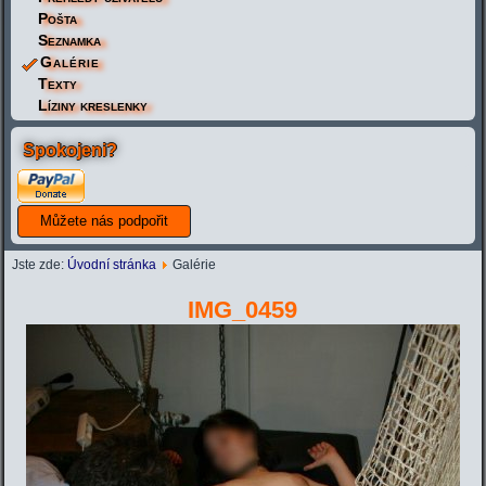
Pošta
Seznamka
Galérie
Texty
Líziny kreslenky
Spokojeni?
Jste zde:
Úvodní stránka
Galérie
IMG_0459