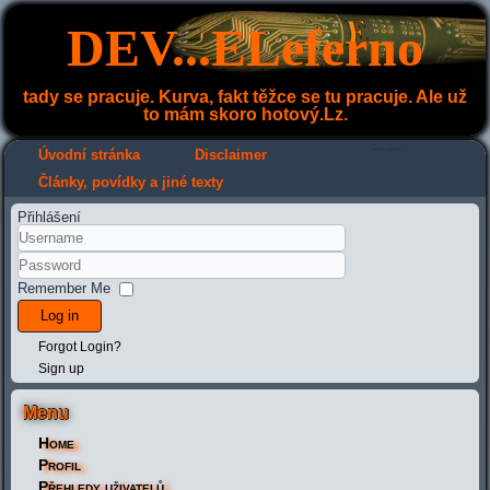
DEV...ELeferno
tady se pracuje. Kurva, fakt těžce se tu pracuje. Ale už
to mám skoro hotový.Lz.
---
---
Úvodní stránka
Disclaimer
Články, povídky a jiné texty
Přihlášení
Remember Me
Log in
Forgot Login?
Sign up
Menu
Home
Profil
Přehledy uživatelů