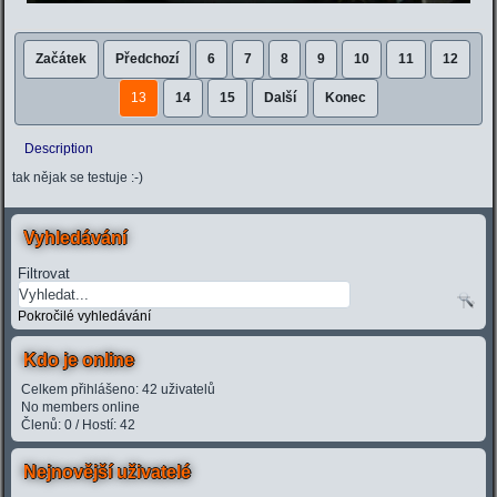
Začátek
Předchozí
6
7
8
9
10
11
12
13
14
15
Další
Konec
Description
tak nějak se testuje :-)
Vyhledávání
Filtrovat
Pokročilé vyhledávání
Kdo je online
Celkem přihlášeno: 42 uživatelů
No members online
Členů: 0 / Hostí: 42
Nejnovější uživatelé