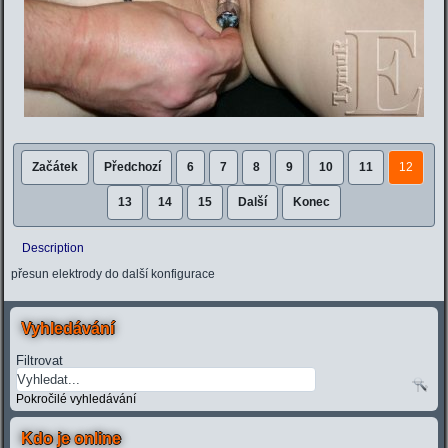
Začátek
Předchozí
6
7
8
9
10
11
12
13
14
15
Další
Konec
Description
přesun elektrody do další konfigurace
Vyhledávání
Filtrovat
Pokročilé vyhledávání
Kdo je online