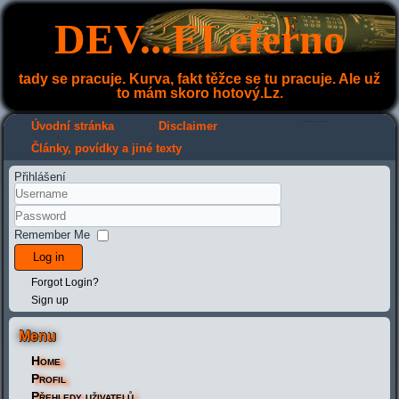
DEV...ELeferno
tady se pracuje. Kurva, fakt těžce se tu pracuje. Ale už
to mám skoro hotový.Lz.
---
---
Úvodní stránka
Disclaimer
Články, povídky a jiné texty
Přihlášení
Remember Me
Log in
Forgot Login?
Sign up
Menu
Home
Profil
Přehledy uživatelů