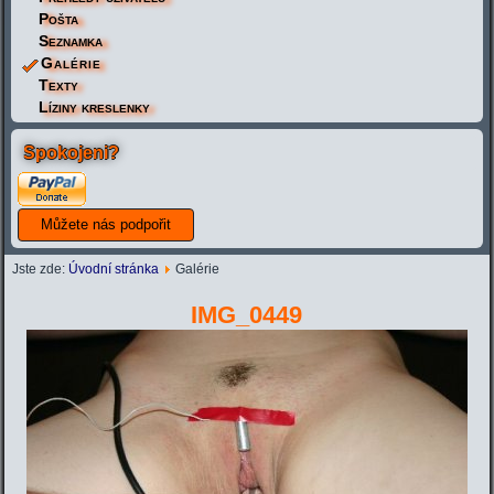
Pošta
Seznamka
Galérie
Texty
Líziny kreslenky
Spokojeni?
Jste zde:
Úvodní stránka
Galérie
IMG_0449