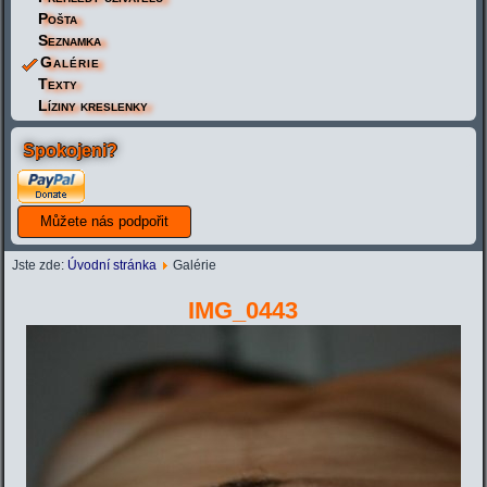
Pošta
Seznamka
Galérie
Texty
Líziny kreslenky
Spokojeni?
Jste zde:
Úvodní stránka
Galérie
IMG_0443