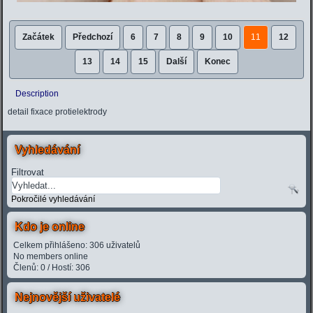
Začátek
Předchozí
6
7
8
9
10
11
12
13
14
15
Další
Konec
Description
detail fixace protielektrody
Vyhledávání
Filtrovat
Pokročilé vyhledávání
Kdo je online
Celkem přihlášeno: 306 uživatelů
No members online
Členů: 0 / Hostí: 306
Nejnovější uživatelé