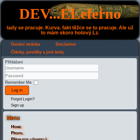
DEV...ELeferno
tady se pracuje. Kurva, fakt těžce se tu pracuje. Ale už
to mám skoro hotový.Lz.
---
---
Úvodní stránka
Disclaimer
Články, povídky a jiné texty
Přihlášení
Remember Me
Log in
Forgot Login?
Sign up
Menu
Home
Profil
Přehledy uživatelů