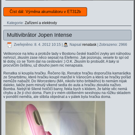
Číst dál: Výměna akumulátoru v ET312b
Kategorie:
Zařízení a elektrody
Multivibrátor Jopen Intense
Zveřejněno: 8. 4. 2012 10:15
|
Napsal
renatask
| Zobrazeno: 2966
Velikonoce na krku a protože tady v Bostonu české tradiční zvyky ani náhodou
nehrozí, zkusím zase něco sepsat na Eleferno. Jak pozoruju, vesele to spí od
té doby, co se Torm dal na cestování :) O.K. Zkusím to probudit. A taky si
procvičím češtinu, už dlouho jsem nic nenapsala.
Renatka si koupila hračku. Řečeno líp, Renatce hračku doporučila kamarádka
ze Smartstimu, které hračku koupil manžel k Vánocům a která se hračky pořád
nemůže nabažit. Do Worcesteru (MA, nikoliv toho britského) to nemám nijak
daleko, takže jsem minulý víkend sedla do auta a hračku zkoukla naživo.
Bomba. Nebýt té šílené holčičí barvy, řekla bych s klidem, že tahle věc nemá
chybu a že ji chci doma. Pam ji v mém oblíbeném sexshopu na růžku skladem
v pondělí neměla, ale slíbila objednat a v pátek byla hračka doma.