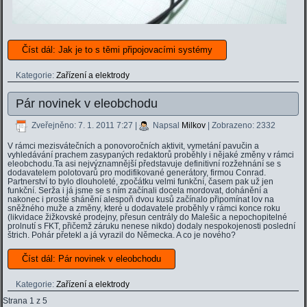
Číst dál: Jak je to s těmi připojovacími systémy
Kategorie:
Zařízení a elektrody
Pár novinek v eleobchodu
Zveřejněno: 7. 1. 2011 7:27
|
Napsal
Milkov
| Zobrazeno: 2332
V rámci mezisvátečních a ponovoročních aktivit, vymetání pavučin a
vyhledávání prachem zasypaných redaktorů proběhly i nějaké změny v rámci
eleobchodu.Ta asi nejvýznamnější představuje definitivní rozžehnání se s
dodavatelem polotovarů pro modifikované generátory, firmou Conrad.
Partnerství to bylo dlouholeté, zpočátku velmi funkční, časem pak už jen
funkční. Serža i já jsme se s ním začínali docela mordovat, dohánění a
nakonec i prosté shánění alespoň dvou kusů začínalo připomínat lov na
sněžného muže a změny, které u dodavatele proběhly v rámci konce roku
(likvidace žižkovské prodejny, přesun centrály do Malešic a nepochopitelné
prolnutí s FKT, přičemž záruku nenese nikdo) dodaly nespokojenosti poslední
štrich. Pohár přetekl a já vyrazil do Německa. A co je nového?
Číst dál: Pár novinek v eleobchodu
Kategorie:
Zařízení a elektrody
Strana 1 z 5