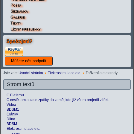
Pošta
Seznamka
Galérie
Texty
Líziny kreslenky
Spokojeni?
Jste zde:
Úvodní stránka
Elektrostimulace etc.
Zařízení a elektrody
Strom textů
O Elefernu
O cestě tam a zase zpátky do země, kde již včera projedli zítřek
Videa
BDSM1
Články
Dílna
BDSM
Elektrostimulace etc.