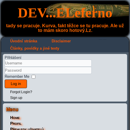
DEV...ELeferno
tady se pracuje. Kurva, fakt těžce se tu pracuje. Ale už
to mám skoro hotový.Lz.
---
---
Úvodní stránka
Disclaimer
Články, povídky a jiné texty
Přihlášení
Remember Me
Log in
Forgot Login?
Sign up
Menu
Home
Profil
Přehledy uživatelů