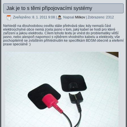
Jak je to s těmi připojovacími systémy
Zveřejněno: 8. 1. 2011 9:08
|
Napsal
Milkov
| Zobrazeno: 2312
Nehledě na dlouhodobou osvětu stále přetrvává stav, kdy nemalá část
elektroúchylné obce nemá zcela jasno v tom, jaký kabel se hodí pro které
zařízení a jakou elektrodu. Cílem tohoto textu je vnést do problematiky větší
jasno, nebo alespoň napomoci s výběrem vhodného kabelu a elektrody, vše
pochopitelně se zvláštním přihlédnutím ke specifikám BDSM obecně a eleferní
praxe speciálně :)