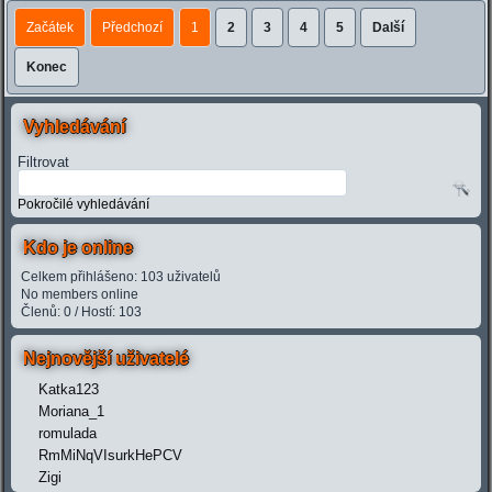
Začátek
Předchozí
1
2
3
4
5
Další
Konec
Vyhledávání
Filtrovat
Pokročilé vyhledávání
Kdo je online
Celkem přihlášeno: 103 uživatelů
No members online
Členů: 0 / Hostí: 103
Nejnovější uživatelé
Katka123
Moriana_1
romulada
RmMiNqVIsurkHePCV
Zigi