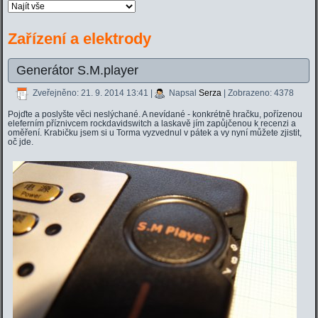
Zařízení a elektrody
Generátor S.M.player
Zveřejněno: 21. 9. 2014 13:41
|
Napsal
Serza
| Zobrazeno: 4378
Pojďte a poslyšte věci neslýchané. A nevídané - konkrétně hračku, pořízenou
eleferním příznivcem rockdavidswitch a laskavě jím zapůjčenou k recenzi a
oměření. Krabičku jsem si u Torma vyzvednul v pátek a vy nyní můžete zjistit,
oč jde.