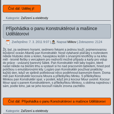
Číst dál: Udělej ji!
Kategorie:
Zařízení a elektrody
Přípohádka o panu Konstruktérovi a mašince
Udělátorovi
Zveřejněno: 7. 3. 2011 9:07
|
Napsal
Milkov
| Zobrazeno: 2124
Žil, byl, za sedmero horami, sedmero řekami a jednou louží, pojmenovanou
bůvíproč oceán Atlantů pan Konstruktér. Nosil vytahané pláťáky s rozkrokem
někde hluboko dole u kolen, havajskou košili s orvanými knoflíčky a na krku
měl - kromě flešky s vercajkem pro nejhorší možné případy a karty pro vstup
do práce - uvázaný barevný šátek. Pan Konstruktér měl taky logáro, které
našel někde na bleším trhu a vystavil si ho nad pracovním tabletem, hned pod
poličkou s emulátorovými kity. Logáro pan Konstruktér používal prakticky
každý den, když ve sjetině potřeboval něco podtrhnout barevným fixem. Doma
měl pan Konstruktér kocoura Moura a přítelkyňku Minku. S přítelkyňkou
Minkou pan Konstruktér spal, v posteli, když jim ji kocour Mour uvolnil. Kocour
Mour spal s panem Konstruktérem, s přítelkyňkou Minkou, s oběma najednou i
sám, podle toho, jak se jeho kocouří nátuře zrovna zachtělo.
Číst dál: Přípohádka o panu Konstruktérovi a mašince Udělátorovi
Kategorie:
Zařízení a elektrody