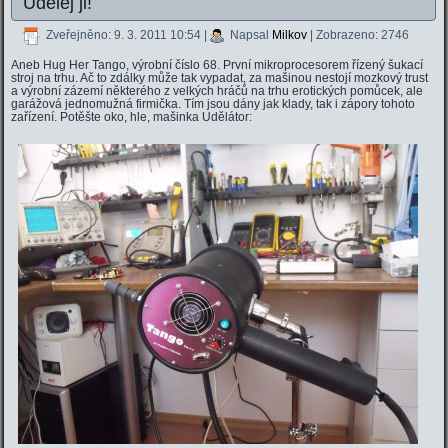
Udělej ji!
Zveřejněno: 9. 3. 2011 10:54
|
Napsal
Milkov
| Zobrazeno: 2746
Aneb Hug Her Tango, výrobní číslo 68. První mikroprocesorem řízený šukací
stroj na trhu. Ač to zdálky může tak vypadat, za mašinou nestojí mozkový trust
a výrobní zázemí některého z velkých hráčů na trhu erotických pomůcek, ale
garážová jednomužná firmička. Tím jsou dány jak klady, tak i zápory tohoto
zařízení. Potěšte oko, hle, mašinka Udělátor: