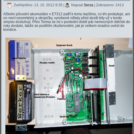
Zveřejněno: 13. 10. 2012 8:35
|
Napsal
Serza
| Zobrazeno: 2413
Ačkoliv původní akumulátor v ET312 patří k tomu lepšímu, co trh poskytuje, ani
on není nesmrtelný a stroječky, vyrobené někdy před desíti léty už v tomto
smyslu dosluhují. Přes Torma se mi v poslední době pár nemocných étéček do
ruky dostalo, takže se podělím zkušenostmi, jak je celkem snadno uvést do
kondice.