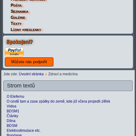
Pošta
Seznamka
Galérie
Texty
Líziny kreslenky
Spokojeni?
Jste zde:
Úvodní stránka
Zdraví a medicína
Strom textů
O Elefernu
O cestě tam a zase zpátky do země, kde již včera projedli zítřek
Videa
BDSM1
Články
Dílna
BDSM
Elektrostimulace etc.
Bondage