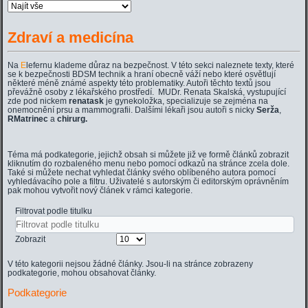
Zdraví a medicína
Na
E
lefernu klademe důraz na bezpečnost. V této sekci naleznete texty, které
se k bezpečnosti BDSM technik a hraní obecně váží nebo které osvětlují
některé méně známé aspekty této problematiky. Autoři těchto textů jsou
převážně osoby z lékařského prostředí. MUDr. Renata Skalská, vystupující
zde pod nickem
renatask
je gynekoložka, specializuje se zejména na
onemocnění prsu a mammografii. Dalšími lékaři jsou autoři s nicky
Serža
,
RMatrinec
a
chirurg.
Téma má podkategorie, jejichž obsah si můžete již ve formě článků zobrazit
kliknutím do rozbaleného menu nebo pomocí odkazů na stránce zcela dole.
Také si můžete nechat vyhledat články svého oblíbeného autora pomocí
vyhledávacího pole a filtru. Uživatelé s autorským či editorským oprávněním
pak mohou vytvořit nový článek v rámci kategorie.
Filtrovat podle titulku
Zobrazit
V této kategorii nejsou žádné články. Jsou-li na stránce zobrazeny
podkategorie, mohou obsahovat články.
Podkategorie