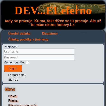
DEV...ELeferno
tady se pracuje. Kurva, fakt těžce se tu pracuje. Ale už
to mám skoro hotový.Lz.
---
---
Úvodní stránka
Disclaimer
Články, povídky a jiné texty
Přihlášení
Remember Me
Log in
Forgot Login?
Sign up
Menu
Home
Profil
Přehledy uživatelů