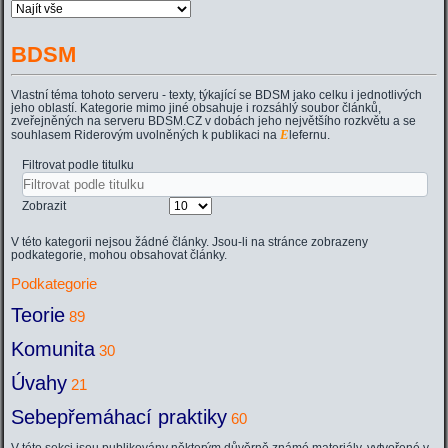
BDSM
Vlastní téma tohoto serveru - texty, týkající se BDSM jako celku i jednotlivých
jeho oblastí. Kategorie mimo jiné obsahuje i rozsáhlý soubor článků,
zveřejněných na serveru BDSM.CZ v dobách jeho největšího rozkvětu a se
E
souhlasem Riderovým uvolněných k publikaci na
lefernu.
Filtrovat podle titulku
Zobrazit
V této kategorii nejsou žádné články. Jsou-li na stránce zobrazeny
podkategorie, mohou obsahovat články.
Podkategorie
Teorie
89
Komunita
30
Úvahy
21
Sebepřemáhací praktiky
60
V této sekci jsou publikovány některým důvěrně známé materiály, vytvořené v