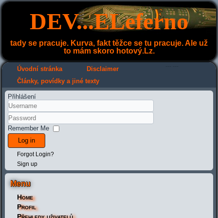
DEV...ELeferno
tady se pracuje. Kurva, fakt těžce se tu pracuje. Ale už
to mám skoro hotový.Lz.
---
---
Úvodní stránka
Disclaimer
Články, povídky a jiné texty
Přihlášení
Remember Me
Log in
Forgot Login?
Sign up
Menu
Home
Profil
Přehledy uživatelů