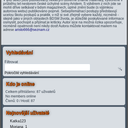
průběhu let nestorem české úchylné scény Aristem. S výběrem z nich jste se
mohli dříve setkávat v bdsm magazínech, úplné znění bude (s výjimkou
autorova webu) publikováno poprvé. Sebepřemáhací postupy představují
ucelou školu postupů a praktik, v níž si své zřejmě vybere každý, nicméně -
stejně jako v jiných oblastech BDSM života, je důležité poskytované informace
osmyslit, pochopit a přijímat je kriticky. Autor sice na možná rizika upozorňuje,
nicméně opatrnosti není nikdy dost! Autora můžete kontaktovat mailem na
adrese
aristo666@seznam.cz
Vyhledávání
Filtrovat
Pokročilé vyhledávání
Kdo je online
Celkem přihlášeno: 87 uživatelů
No members online
Členů: 0 / Hostí: 87
Nejnovější uživatelé
Katka123
Moriana_1