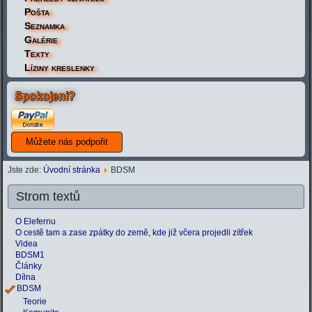
Pošta
Seznamka
Galérie
Texty
Líziny kreslenky
Spokojeni?
Jste zde:
Úvodní stránka
BDSM
Strom textů
O Elefernu
O cestě tam a zase zpátky do země, kde již včera projedli zítřek
Videa
BDSM1
Články
Dílna
BDSM
Teorie