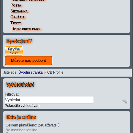
Pošta
Seznamka
Galérie
Texty
Líziny kreslenky
Spokojeni?
Jste zde:
Úvodní stránka
CB Profile
Vyhledávání
Filtrovat
Pokročilé vyhledávání
Kdo je online
Celkem přihlášeno: 240 uživatelů
No members online