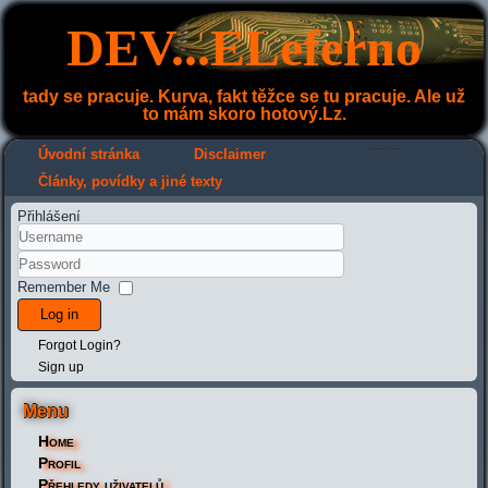
DEV...ELeferno
tady se pracuje. Kurva, fakt těžce se tu pracuje. Ale už
to mám skoro hotový.Lz.
---
---
Úvodní stránka
Disclaimer
Články, povídky a jiné texty
Přihlášení
Remember Me
Log in
Forgot Login?
Sign up
Menu
Home
Profil
Přehledy uživatelů