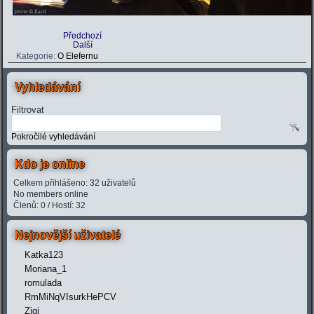
Předchozí
Další
Kategorie:
O Elefernu
Vyhledávání
Filtrovat
Pokročilé vyhledávání
Kdo je online
Celkem přihlášeno: 32 uživatelů
No members online
Členů: 0 / Hostí: 32
Nejnovější uživatelé
Katka123
Moriana_1
romulada
RmMiNqVIsurkHePCV
Zigi