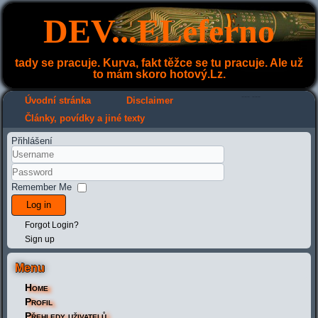
DEV...ELeferno
tady se pracuje. Kurva, fakt těžce se tu pracuje. Ale už
to mám skoro hotový.Lz.
---
---
Úvodní stránka
Disclaimer
Články, povídky a jiné texty
Přihlášení
Remember Me
Log in
Forgot Login?
Sign up
Menu
Home
Profil
Přehledy uživatelů