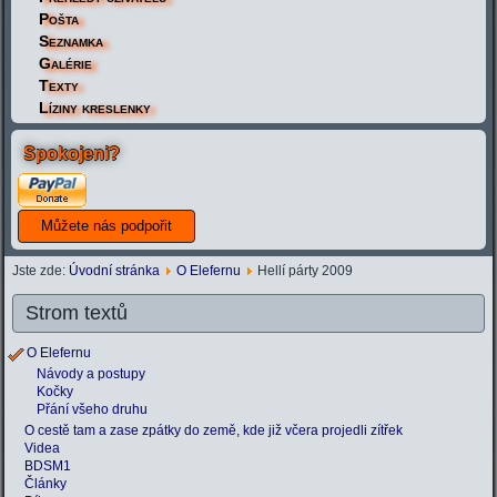
Pošta
Seznamka
Galérie
Texty
Líziny kreslenky
Spokojeni?
Jste zde:
Úvodní stránka
O Elefernu
Hellí párty 2009
Strom textů
O Elefernu
Návody a postupy
Kočky
Přání všeho druhu
O cestě tam a zase zpátky do země, kde již včera projedli zítřek
Videa
BDSM1
Články