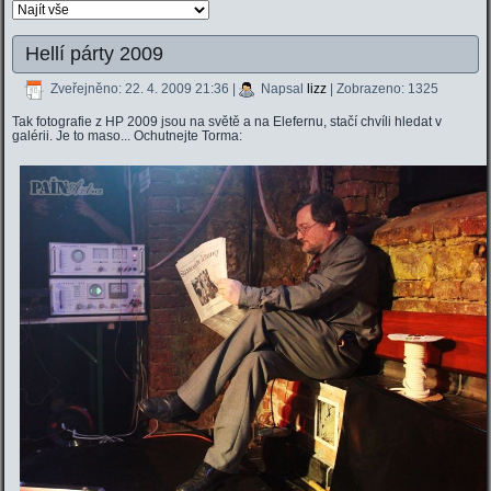
Hellí párty 2009
Zveřejněno: 22. 4. 2009 21:36
|
Napsal
lizz
| Zobrazeno: 1325
Tak fotografie z HP 2009 jsou na světě a na Elefernu, stačí chvíli hledat v
galérii. Je to maso... Ochutnejte Torma: