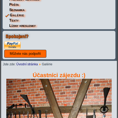
Pošta
Seznamka
Galérie
Texty
Líziny kreslenky
Spokojeni?
Jste zde:
Úvodní stránka
Galérie
Účastníci zájezdu :)