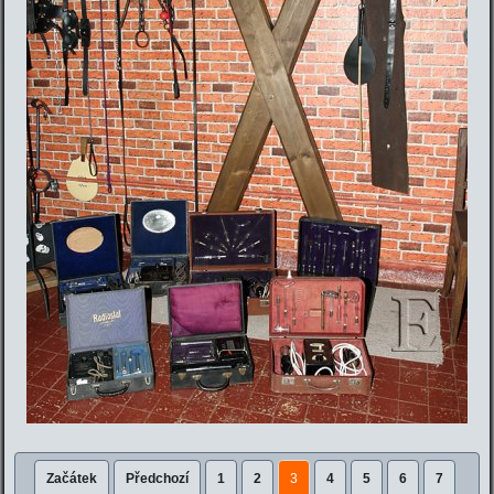
Začátek
Předchozí
1
2
3
4
5
6
7