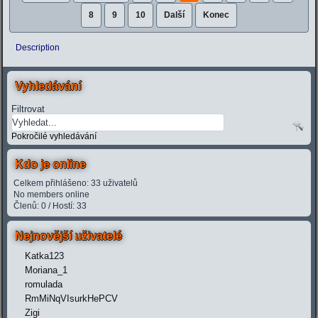
8
9
10
Další
Konec
Description
Vyhledávání
Filtrovat
Pokročilé vyhledávání
Kdo je online
Celkem přihlášeno: 33 uživatelů
No members online
Členů: 0 / Hostí: 33
Nejnovější uživatelé
Katka123
Moriana_1
romulada
RmMiNqVIsurkHePCV
Zigi