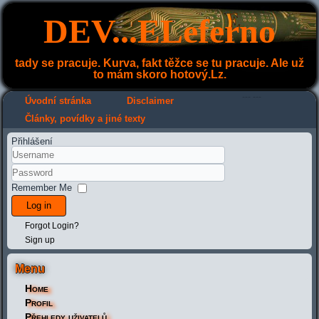
DEV...ELeferno
tady se pracuje. Kurva, fakt těžce se tu pracuje. Ale už
to mám skoro hotový.Lz.
---
---
Úvodní stránka
Disclaimer
Články, povídky a jiné texty
Přihlášení
Remember Me
Log in
Forgot Login?
Sign up
Menu
Home
Profil
Přehledy uživatelů