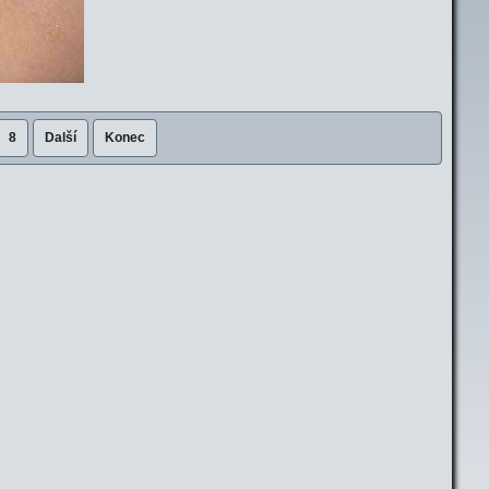
8
Další
Konec