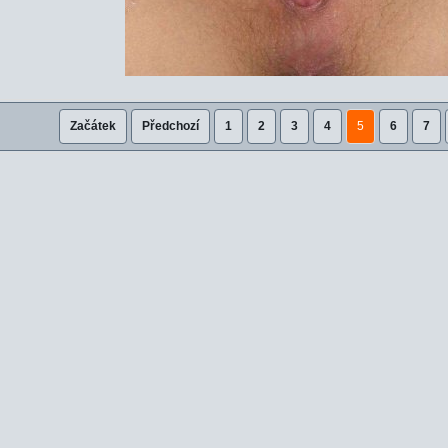
Začátek
Předchozí
1
2
3
4
5
6
7