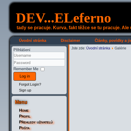
DEV...ELeferno
tady se pracuje. Kurva, fakt těžce se tu pracuje. Al
Úvodní stránka
Disclaimer
Články, povídky a ji
Jste zde:
Úvodní stránka
Galérie
Přihlášení
Remember Me
Log in
Forgot Login?
Sign up
Menu
Home
Profil
Přehledy uživatelů
Pošta