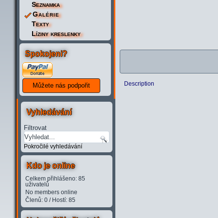
Seznamka
Galérie
Texty
Líziny kreslenky
Spokojeni?
Description
Vyhledávání
Filtrovat
Pokročilé vyhledávání
Kdo je online
Celkem přihlášeno: 85
uživatelů
No members online
Členů: 0 / Hostí: 85