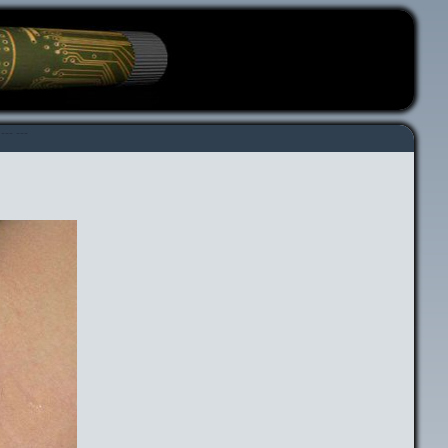
---
---