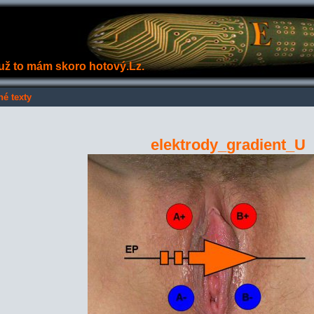
e už to mám skoro hotový.Lz.
né texty
elektrody_gradient_U