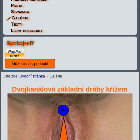
Pošta
Seznamka
Galérie
Texty
Líziny kreslenky
Spokojeni?
Jste zde:
Úvodní stránka
Galérie
Dvojkanálová základní dráhy křížem