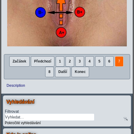
Začátek
Předchozí
1
2
3
4
5
6
7
8
Další
Konec
Description
Vyhledávání
Filtrovat
Pokročilé vyhledávání