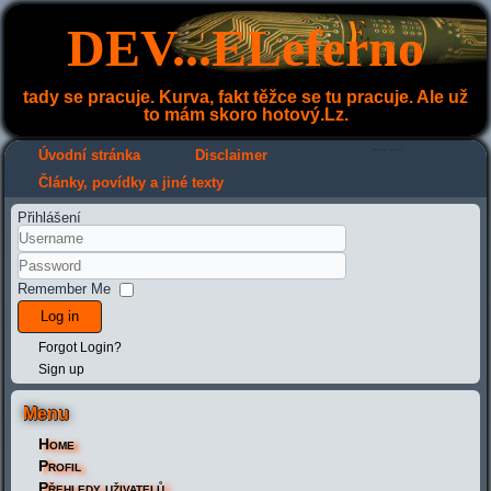
DEV...ELeferno
tady se pracuje. Kurva, fakt těžce se tu pracuje. Ale už
to mám skoro hotový.Lz.
---
---
Úvodní stránka
Disclaimer
Články, povídky a jiné texty
Přihlášení
Remember Me
Log in
Forgot Login?
Sign up
Menu
Home
Profil
Přehledy uživatelů