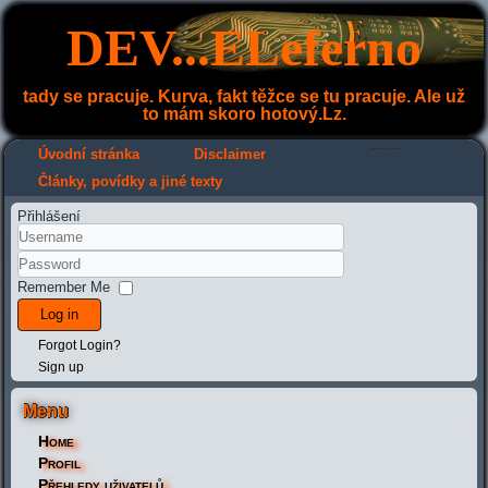
DEV...ELeferno
tady se pracuje. Kurva, fakt těžce se tu pracuje. Ale už
to mám skoro hotový.Lz.
---
---
Úvodní stránka
Disclaimer
Články, povídky a jiné texty
Přihlášení
Remember Me
Log in
Forgot Login?
Sign up
Menu
Home
Profil
Přehledy uživatelů