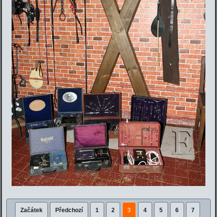
Začátek
Předchozí
1
2
3
4
5
6
7