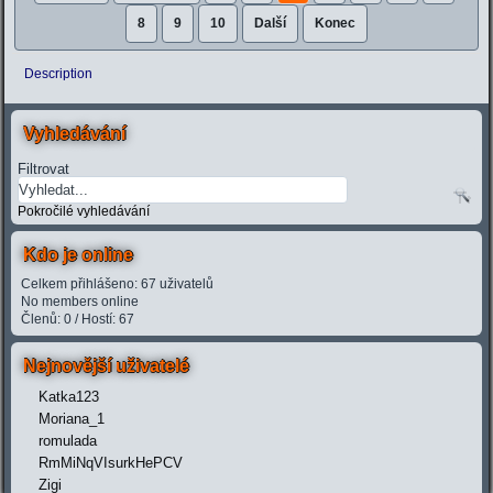
8
9
10
Další
Konec
Description
Vyhledávání
Filtrovat
Pokročilé vyhledávání
Kdo je online
Celkem přihlášeno: 67 uživatelů
No members online
Členů: 0 / Hostí: 67
Nejnovější uživatelé
Katka123
Moriana_1
romulada
RmMiNqVIsurkHePCV
Zigi