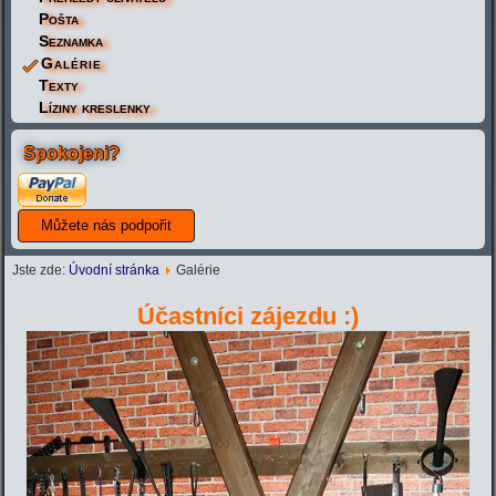
Pošta
Seznamka
Galérie
Texty
Líziny kreslenky
Spokojeni?
Jste zde:
Úvodní stránka
Galérie
Účastníci zájezdu :)