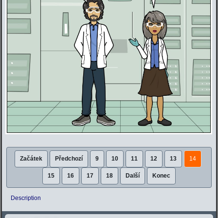
Začátek
Předchozí
9
10
11
12
13
14
15
16
17
18
Další
Konec
Description