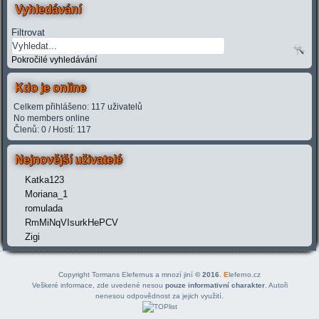
Vyhledávání
Filtrovat
Pokročilé vyhledávání
Kdo je online
Celkem přihlášeno: 117 uživatelů
No members online
Členů: 0 / Hostí: 117
Nejnovější uživatelé
Katka123
Moriana_1
romulada
RmMiNqVIsurkHePCV
Zigi
Copyright Tormans Elefernus a mnozí jiní
© 2016
.
E
leferno.cz
Veškeré informace, zde uvedené nesou
pouze informativní charakter
. Autoři
nenesou odpovědnost za jejich využití.