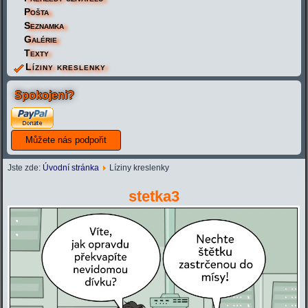
Pošta
Seznamka
Galérie
Texty
Líziny kreslenky
Spokojeni?
Jste zde:
Úvodní stránka
Líziny kreslenky
stetka3