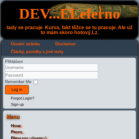
DEV...ELeferno
tady se pracuje. Kurva, fakt těžce se tu pracuje. Ale už
to mám skoro hotový.Lz.
---
---
Úvodní stránka
Disclaimer
Články, povídky a jiné texty
Přihlášení
Remember Me
Log in
Forgot Login?
Sign up
Menu
Home
Profil
Přehledy uživatelů