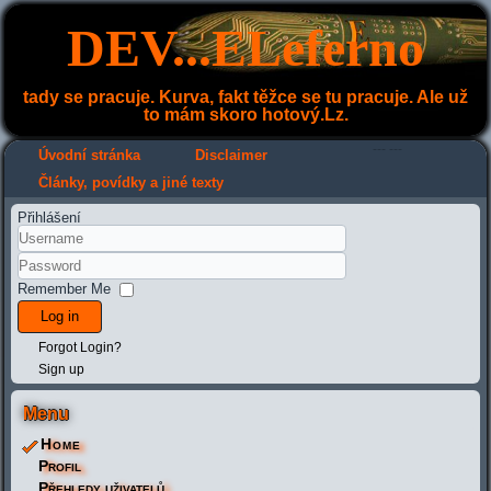
DEV...ELeferno
tady se pracuje. Kurva, fakt těžce se tu pracuje. Ale už
to mám skoro hotový.Lz.
---
---
Úvodní stránka
Disclaimer
Články, povídky a jiné texty
Přihlášení
Remember Me
Log in
Forgot Login?
Sign up
Menu
Home
Profil
Přehledy uživatelů