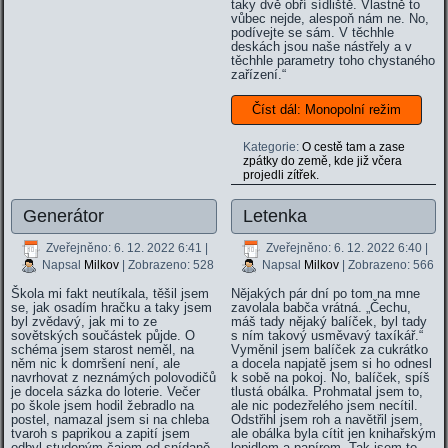
taky dvě obří sídliště. Vlastně to
vůbec nejde, alespoň nám ne. No,
podívejte se sám. V těchhle
deskách jsou naše nástřely a v
těchhle parametry toho chystaného
zařízení.“
Číst dál: Monopolní režim
Kategorie:
O cestě tam a zase
zpátky do země, kde již včera
projedli zítřek.
Generátor
Letenka
Zveřejněno: 6. 12. 2022 6:41
|
Zveřejněno: 6. 12. 2022 6:40
|
Napsal
Milkov
| Zobrazeno: 528
Napsal
Milkov
| Zobrazeno: 566
Škola mi fakt neutíkala, těšil jsem
Nějakých pár dní po tom na mne
se, jak osadím hračku a taky jsem
zavolala babča vrátná. „Čechu,
byl zvědavý, jak mi to ze
máš tady nějaký balíček, byl tady
sovětských součástek půjde. O
s ním takový usměvavý taxíkář.“
schéma jsem starost neměl, na
Vyměnil jsem balíček za cukrátko
něm nic k domršení není, ale
a docela napjatě jsem si ho odnesl
navrhovat z neznámých polovodičů
k sobě na pokoj. No, balíček, spíš
je docela sázka do loterie. Večer
tlustá obálka. Prohmatal jsem to,
po škole jsem hodil žebradlo na
ale nic podezřelého jsem necítil.
postel, namazal jsem si na chleba
Odstřihl jsem roh a navětřil jsem,
tvaroh s paprikou a zapití jsem
ale obálka byla cítit jen knihařským
odbyl studeným čajem od snídaně.
lepidlem a papírem. Tak jsem to