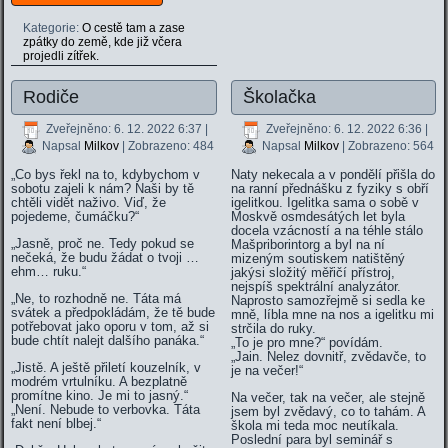
Kategorie:
O cestě tam a zase
zpátky do země, kde již včera
projedli zítřek.
Rodiče
Školačka
Zveřejněno: 6. 12. 2022 6:37
|
Zveřejněno: 6. 12. 2022 6:36
|
Napsal
Milkov
| Zobrazeno: 484
Napsal
Milkov
| Zobrazeno: 564
„Co bys řekl na to, kdybychom v
Naty nekecala a v pondělí přišla do
sobotu zajeli k nám? Naši by tě
na ranní přednášku z fyziky s obří
chtěli vidět naživo. Viď, že
igelitkou. Igelitka sama o sobě v
pojedeme, čumáčku?“
Moskvě osmdesátých let byla
docela vzácností a na téhle stálo
„Jasně, proč ne. Tedy pokud se
Mašpriborintorg a byl na ní
nečeká, že budu žádat o tvoji …
mizeným soutiskem natištěný
ehm… ruku.“
jakýsi složitý měřičí přístroj,
nejspíš spektrální analyzátor.
„Ne, to rozhodně ne. Táta má
Naprosto samozřejmě si sedla ke
svátek a předpokládám, že tě bude
mně, líbla mne na nos a igelitku mi
potřebovat jako oporu v tom, až si
strčila do ruky.
bude chtít nalejt dalšího panáka.“
„To je pro mne?“ povídám.
„Jain. Nelez dovnitř, zvědavče, to
„Jistě. A ještě přiletí kouzelník, v
je na večer!“
modrém vrtulníku. A bezplatně
promítne kino. Je mi to jasný.“
Na večer, tak na večer, ale stejně
„Není. Nebude to verbovka. Táta
jsem byl zvědavý, co to tahám. A
fakt není blbej.“
škola mi teda moc neutíkala.
Poslední para byl seminář s