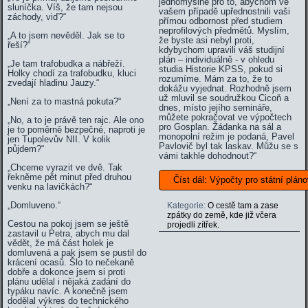
jednomyslně pro to, abychom ve
sluníčka. Víš, že tam nejsou
vašem případě upřednostnili vaši
záchody, viď?“
přímou odbornost před studiem
neprofilových předmětů. Myslím,
„A to jsem nevěděl. Jak se to
že byste asi nebyl proti,
řeší?“
kdybychom upravili váš studijní
plán – individuálně - v ohledu
„Je tam trafobudka a nábřeží.
studia Historie KPSS, pokud si
Holky chodí za trafobudku, kluci
rozumíme. Mám za to, že to
zvedají hladinu Jauzy.“
dokážu vyjednat. Rozhodně jsem
už mluvil se soudružkou Cicoň a
„Není za to mastná pokuta?“
dnes, místo jejího semináře,
můžete pokračovat ve výpočtech
„No, a to je právě ten rajc. Ale ono
pro Gosplan. Žádanka na sál a
je to poměrně bezpečné, naproti je
monopolní režim je podaná, Pavel
jen Tupolevův NII. V kolik
Pavlovič byl tak laskav. Můžu se s
půjdem?“
vámi takhle dohodnout?“
„Chceme vyrazit ve dvě. Tak
řekněme pět minut před druhou
Číst dál: Výpočty pro státní plán
venku na lavičkách?“
„Domluveno.“
Kategorie:
O cestě tam a zase
zpátky do země, kde již včera
Cestou na pokoj jsem se ještě
projedli zítřek.
zastavil u Petra, abych mu dal
vědět, že má část holek je
domluvená a pak jsem se pustil do
krácení ocasů. Šlo to nečekaně
dobře a dokonce jsem si proti
plánu udělal i nějaká zadání do
typáku navíc. A konečně jsem
dodělal výkres do technického