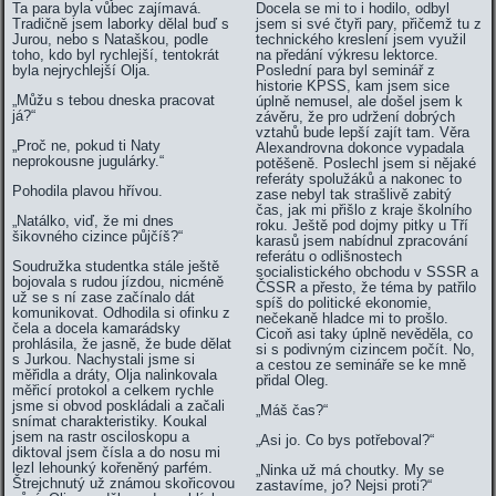
Ta para byla vůbec zajímavá.
Docela se mi to i hodilo, odbyl
Tradičně jsem laborky dělal buď s
jsem si své čtyři pary, přičemž tu z
Jurou, nebo s Nataškou, podle
technického kreslení jsem využil
toho, kdo byl rychlejší, tentokrát
na předání výkresu lektorce.
byla nejrychlejší Olja.
Poslední para byl seminář z
historie KPSS, kam jsem sice
„Můžu s tebou dneska pracovat
úplně nemusel, ale došel jsem k
já?“
závěru, že pro udržení dobrých
vztahů bude lepší zajít tam. Věra
„Proč ne, pokud ti Naty
Alexandrovna dokonce vypadala
neprokousne jugulárky.“
potěšeně. Poslechl jsem si nějaké
referáty spolužáků a nakonec to
Pohodila plavou hřívou.
zase nebyl tak strašlivě zabitý
čas, jak mi přišlo z kraje školního
„Natálko, viď, že mi dnes
roku. Ještě pod dojmy pitky u Tří
šikovného cizince půjčíš?“
karasů jsem nabídnul zpracování
referátu o odlišnostech
Soudružka studentka stále ještě
socialistického obchodu v SSSR a
bojovala s rudou jízdou, nicméně
ČSSR a přesto, že téma by patřilo
už se s ní zase začínalo dát
spíš do politické ekonomie,
komunikovat. Odhodila si ofinku z
nečekaně hladce mi to prošlo.
čela a docela kamarádsky
Cicoň asi taky úplně nevěděla, co
prohlásila, že jasně, že bude dělat
si s podivným cizincem počít. No,
s Jurkou. Nachystali jsme si
a cestou ze semináře se ke mně
měřidla a dráty, Olja nalinkovala
přidal Oleg.
měřicí protokol a celkem rychle
jsme si obvod poskládali a začali
„Máš čas?“
snímat charakteristiky. Koukal
jsem na rastr osciloskopu a
„Asi jo. Co bys potřeboval?“
diktoval jsem čísla a do nosu mi
lezl lehounký kořeněný parfém.
„Ninka už má choutky. My se
Štrejchnutý už známou skořicovou
zastavíme, jo? Nejsi proti?“