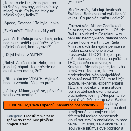
„Vstupte.“
„To asi bude tím, že nejsem ani
slušně vychovaný, ani sovětský
„Buďte zdráv, Nikolaji Josifoviči.
mladý muž. Co byste řekly na
Světlana Borisovna mi vyřídila váš
nějaký výlet, holky?“
vzkaz. Co pro vás můžu udělat?“
„Apage, Satanas!“ To byla Lenka.
„Taková věc, Milane Zdeňkoviči…
Je to narychlo, rozumím… Oč jde.
„Zveš nás?“ Olině zasvítily oči.
Byli tu soudruzi z Gosplanu – to
není nic neobvyklého, děláme toho
„Jasně. Potřebuju na vzduch, celou
pro ně hodně – s tím, že Rada
noc jsem seděl u počítače. Máte
Ministrů uvolnila nějaké peníze na
nějaký nápad, kam vyrazit?“
modernizaci druhého bloku
moskevské TEC-
21
. To je – pro
„Už jsi byl na VDNCH?“
vaši informaci – jedna z největších
„Nebyl. A plánuju to. Hele, Leni, to
TEC, nahoře na severu, v
je dobrý nápad. To je někde na
Korovinu. Ale nebojte se, tam vás
oranžovém metru, že?“
nepoženu. Jde o to, že ten
modernizační plán předpokládá
„Přímo stanice VDNCH. Vylezeš
připojení nové TEC-28, to má být
hned u vchodu. Já jsem pro.“
taková, řekněme, experimentální
TEC a je potřeba v rámci studie
„Já taky. Milane, otoč se, převleču
realizovatelnosti ověřit nějaké
se do venkovního.“
přechodové režimy. Alespoň tyhle
první čtyři. Něco jsme už s Pavlem
Pavlovičem zkusili analyticky
Číst dál: Výstava úspěchů (národního hospodářství)
spočítat, ale ty soustavy jsou dost
nepříjemné, vstupuje do nich
diferenciál reakce pomocných
Kategorie:
O cestě tam a zase
vinutí soustrojí a analyticky to moc
zpátky do země, kde již včera
nejde. Tím spíš, že v okolí té TEC
projedli zítřek.
jsou velké průmyslové podniky a