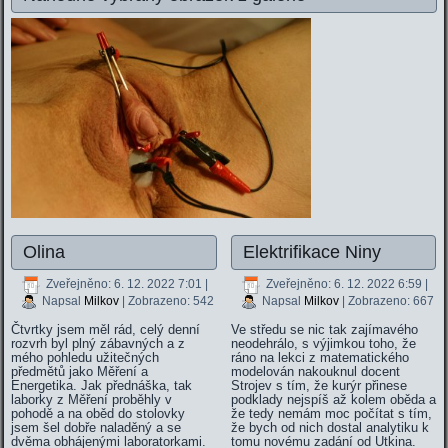
Olina
Elektrifikace Niny
Zveřejněno: 6. 12. 2022 7:01
|
Zveřejněno: 6. 12. 2022 6:59
|
Napsal
Milkov
| Zobrazeno: 542
Napsal
Milkov
| Zobrazeno: 667
Čtvrtky jsem měl rád, celý denní
Ve středu se nic tak zajímavého
rozvrh byl plný zábavných a z
neodehrálo, s výjimkou toho, že
mého pohledu užitečných
ráno na lekci z matematického
předmětů jako Měření a
modelován nakouknul docent
Energetika. Jak přednáška, tak
Strojev s tím, že kurýr přinese
laborky z Měření proběhly v
podklady nejspíš až kolem oběda a
pohodě a na oběd do stolovky
že tedy nemám moc počítat s tím,
jsem šel dobře naladěný a se
že bych od nich dostal analytiku k
dvěma obhájenými laboratorkami.
tomu novému zadání od Utkina.