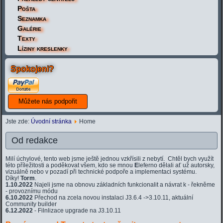
Pošta
Seznamka
Galérie
Texty
Líziny kreslenky
Spokojeni?
Jste zde:
Úvodní stránka
Home
Od redakce
Milí úchylové, tento web jsme ještě jednou vzkřísili z nebytí. Chtěl bych využít
této příležitosti a poděkovat všem, kdo se mnou
E
leferno dělali ať už autorsky,
vizuálně nebo v pozadí při technické podpoře a implementaci systému.
Díky!
Torm
.
1.10.2022
Najeli jsme na obnovu základních funkcionalit a návrat k - řekněme
- provoznímu módu
6.10.2022
Přechod na zcela novou instalaci J3.6.4 ->3.10.11, aktuální
Community builder
6.12.2022
- Filnlizace upgrade na J3.10.11