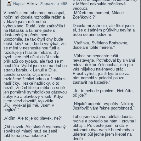
z Měření nakoukla ročníková
Napsal
Milkov
| Zobrazeno: 498
vedoucí.
V neděli jsem toho moc nenaspal,
„Můžete na moment, Milane
noční mi docela rozhodila režim a
Zdeňkoviči?“
v hlavě jsem měl notně
Docela mi zatrnulo, ale říkal jsem
vyhoukáno. Rudá jízda zaútočila i
si, že o žádném průšvihu nevím a
na Natašku a ta mne ještě s
třeba se ani nedovím.
dostatečným předstihem
upozornila, že tak čtyři dny bude
„Vteřinku, Světlano Borisovno,
lepší, když se jí budu vyhýbat, že
dodělám tohle měření.“
se mění v nesnesitelnou fúrii a
rozčiluje ji i hlasité mrkání. Byl
„Vůbec se nenechte rušit,
bych sice měl dělat další sadu
nevstávejte. Potřeboval by s vámi
příkladů do typáku, ale fakt se mi
mluvit doktor Zelenochat, má pro
nechtělo. Vydal jsem se na druhou
vás nějakou naléhavou práci.
stranu baráku k Lenuli a Olje.
Prosil vyřídit, jestli byste se za
Lenule si četla, Olja měla
ním nemohl v polední pauze
rozložené žehlicí prkno a žehlila si
zastavit na katedře.“
hadříčky. Hezké hadříčky, o to
hezčí, že žehlitelka měla na sobě
„Jo, to nebude problém. Netušíte,
jen poměrně symbolickou gázovou
oč jde?“
sukýnku a plavkový vršek. Když
jsem vlezl dovnitř, vykvikla.
„Nějaké urgentní výpočty.
Nikolaj
„Fuj, vylekal jsi mě. Jsem v
Josifovič vám řekne podrobnosti.“
negližé.“
Lábu jsme s Jurou udělali docela
„Vidím. Ale to je od plavek, ne?“
rychle a povedlo se nám ji zrovna i
obhájit. Po cestě jsem si dal v
„Od plavek. Ale slušně vychovaný
automatu dva rychlé buterbrody a
sovětský mladý muž se ženě
úderem půl jedné jsem klepal na
takhle na prsa nekouká.“
dveře.