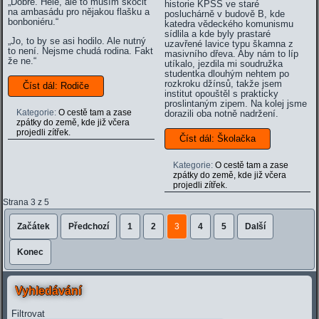
„Dobře. Hele, ale to musím skočit
historie KPSS ve staré
na ambasádu pro nějakou flašku a
posluchárně v budově B, kde
bonboniéru.“
katedra vědeckého komunismu
sídlila a kde byly prastaré
„Jo, to by se asi hodilo. Ale nutný
uzavřené lavice typu škamna z
to není. Nejsme chudá rodina. Fakt
masivního dřeva. Aby nám to líp
že ne.“
utíkalo, jezdila mi soudružka
studentka dlouhým nehtem po
rozkroku džínsů, takže jsem
Číst dál: Rodiče
institut opouštěl s prakticky
proslintaným zipem. Na kolej jsme
Kategorie:
O cestě tam a zase
dorazili oba notně nadržení.
zpátky do země, kde již včera
projedli zítřek.
Číst dál: Školačka
Kategorie:
O cestě tam a zase
zpátky do země, kde již včera
projedli zítřek.
Strana 3 z 5
Začátek
Předchozí
1
2
3
4
5
Další
Konec
Vyhledávání
Filtrovat