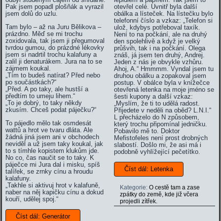
Pak jsem popadl plošňák a vyrazil
otevřel celé. Uvnitř byla další
jsem dolů do uzlu.
obálka a lísteček. Na lístečku bylo
telefonní číslo a vzkaz: „Telefon si
Tam bylo – až na Juru Bělikova –
ulož, kdybys potřeboval taxík.
prázdno. Měď se mi trochu
Není to na počkání, ale na druhý
zoxidovala, tak jsem ji přegumoval
den spolehlivě a když je velký
tvrdou gumou, do prázdné lékovky
průšvih, tak i na počkání. Olega
jsem si nadrtil trochu kalafuny a
znáš, já jsem ten druhý, Andrej.
zalil ji denaturákem. Jura na to se
Jeden z nás je obvykle vzhůru.
zájmem koukal.
Ahoj, A.“ Hmmmm. Vyndal jsem tu
„Tím to budeš natírat? Před nebo
druhou obálku a zopakoval jsem
po součástkách?“
postup. V obálce byla v knížečce
„Před. A po taky, ale hustší a
otevřená letenka na moje jméno se
předtím to umeju lihem.“
šesti kupony a další vzkaz:
„To je dobrý, to taky někdy
„Myslím, že ti to udělá radost.
zkusím. Chceš podat páječku?“
Přijedete v neděli na oběd? L.N.I.“
L přecházelo do N způsobem,
To pájedlo mělo tak osmdesát
který trochu připomínal jedničku.
wattů a hrot ve tvaru dláta. Ale
Pobavilo mě to. Doktor
žádná jiná jsem ani v obchodech
Mefistofeles není prost drobných
neviděl a už jsem taky koukal, jak
slabostí. Došlo mi, že asi má i
to s tímhle kopistem klukům jde.
podobně vyhlížející pečetítko.
No co, čas naučit se to taky. K
páječce mi Jura dal i misku, spíš
Číst dál: Letenka
talířek, se zrnky cínu a hroudu
kalafuny.
„Takhle si aktivuj hrot v kalafuně,
Kategorie:
O cestě tam a zase
naber na něj kapičku cínu a dokud
zpátky do země, kde již včera
kouří, udělej spoj.“
projedli zítřek.
Číst dál: Generátor