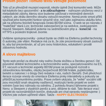
Prosím pozor! Tomuto textu věnujte pozornost
Toto už je převážně muzejní exponát, nikoliv úplně živý komunitní web. Může
být kdykoliv bez upozornění -
a to zdůrazňujeme
- nahrazen uloženou verzí z
metastatické zálohy, kterou sice budeme udržovat v minimálně denních
cyklech, ale ztrátu denního obsahu vyloučit neumíme. Nemá proto smysl příliš
využívat jeho komunitní funkce výrazně více, než jako zajímavou ukázku toho,
jak na přelomu tisíciletí fungovala česká BDSM scéna. O web se po návratu z
"mateřské" stará Lizz, technické zabezpečení je na web4ce, zastoupeném
hlavně Sleepem. Aktuálně jedeme na sedmičkovém php a -
konečně
- na
HTTPS a poslední trojkové Joomle.
Uvítáme spolupracovníky - pokud byste se chtěli na Elefernu podílet technicky
či autorsky, jste vítáni. Redakce má za to, že zde prezentovaný obsah zaslouží
to, aby byl prezentován, ať už pro svou historickou, edukativní i prostě
zábavnou hodnotu.
A slovo majitelovo
Tento web prošel za dlouhé roky svého života složitou a členitou genezí. Od
původně striktně technického a technicistního webu, specializovaného na ES,
ET, vacuum a technické aspekty BDSM praxe se postupně rozrostl o
zdravotnickou tématiku, otázky bezpečnosti BDSM hrátek, pubklicistiku,
beletrii a nakonec i o blogy čleů redakce i vás, našich čtenářů. Dvě předchozí
iterace rozvoje vnesly do orientace Eleferna prvky interaktivity a pokusily se
přiblížit jej komunitnímu portálu. Praxe ovšem ukázala, že "velké" sociální sítě
jsou mocnější snah skupinky nadšenců, realizující tento projekt ve svém
volném čase bez náhrady na odměnu. Z pohledu financí táhneme projekt s
Nenu a Sleepem z vlastních peněz a ano, děláme to rádi. Tato iterace vrací
projekt do racionálnějších končin, diskusák ani chat opravdu neplánujeme :)
Všichni jste ovšem upřímně vítáni. Takže -
HAPPY ELECTRODES!