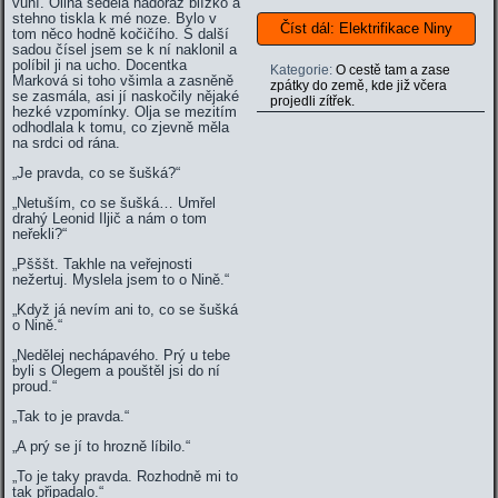
vůní. Olina seděla nadoraz blízko a
stehno tiskla k mé noze. Bylo v
Číst dál: Elektrifikace Niny
tom něco hodně kočičího. S další
sadou čísel jsem se k ní naklonil a
políbil ji na ucho. Docentka
Kategorie:
O cestě tam a zase
Marková si toho všimla a zasněně
zpátky do země, kde již včera
se zasmála, asi jí naskočily nějaké
projedli zítřek.
hezké vzpomínky. Olja se mezitím
odhodlala k tomu, co zjevně měla
na srdci od rána.
„Je pravda, co se šušká?“
„Netuším, co se šušká… Umřel
drahý Leonid Iljič a nám o tom
neřekli?“
„Pšššt. Takhle na veřejnosti
nežertuj. Myslela jsem to o Nině.“
„Když já nevím ani to, co se šušká
o Nině.“
„Nedělej nechápavého. Prý u tebe
byli s Olegem a pouštěl jsi do ní
proud.“
„Tak to je pravda.“
„A prý se jí to hrozně líbilo.“
„To je taky pravda. Rozhodně mi to
tak připadalo.“