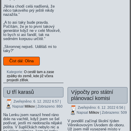
„Ninka chodí celá nadšená, že
něco takového prý ještě nikdy
nazažila.“
„A to asi taky bude pravda.
Počítám, že je to první takový
generátor když ne v celé Moskvě,
to bych si asi fandil, tak na
sedmém korpusu určitě.“
„Skromnej nejseš. Uděláš mi to
taky?“
Číst dál: Olina
Kategorie:
O cestě tam a zase
zpátky do země, kde již včera
projedli zítřek.
U tří karasů
Výpočty pro státní
plánovací komisi
Zveřejněno: 6. 12. 2022 6:57
|
Napsal
Milkov
| Zobrazeno: 860
Zveřejněno: 6. 12. 2022 6:56
|
Napsal
Milkov
| Zobrazeno: 509
Na Lenku jsem narazil hned ráno
dole na vachtě, když jsem se šel
V pondělí začínal školní týden
podívat, jestli mi nedorazila nějaké
Věnnikovovým Úvodem do oboru.
pošta. V šuplíčkách nebylo nic a
Už jsem měl vysezené místo v