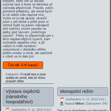
kreslení, který mě už docela
začínal rasit a který mi lektorka už
začínala připomínat. Pravda, zatím
poměrně přátelsky, ale nerad bych
tu nit dobré vůle napínal moc.
Vyšlo mi to tak akorát, skončil
jsem v půl druhé a ještě jsem si
stihnul hodit na pánev nakrájené
dvě nožičky místní parodie na
párky pod názvem „moločnyje
sasiski“. Párky to připomínalo jen v
těch nejobecnějších rysech, kam
rozhodně nepatřila chuť, a při
vaření to mělo tendenci
vybuchovat v důsledku obřího
podílu mouky a otrub, ale opečené
s cibulí se to dalo jíst.
Číst dál: U tří karasů
Kategorie:
O cestě tam a zase
zpátky do země, kde již včera
projedli zítřek.
Výstava úspěchů
Monopolní režim
(národního
Zveřejněno: 6. 12. 2022 6:51
|
hospodářství)
Napsal
Milkov
| Zobrazeno: 540
Zveřejněno: 6. 12. 2022 6:53
|
Den na to dopoledne na laboratorky