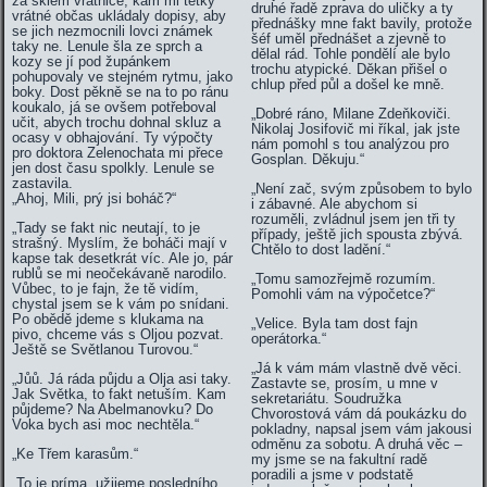
za sklem vrátnice, kam mi tetky
druhé řadě zprava do uličky a ty
vrátné občas ukládaly dopisy, aby
přednášky mne fakt bavily, protože
se jich nezmocnili lovci známek
šéf uměl přednášet a zjevně to
taky ne. Lenule šla ze sprch a
dělal rád. Tohle pondělí ale bylo
kozy se jí pod župánkem
trochu atypické. Děkan přišel o
pohupovaly ve stejném rytmu, jako
chlup před půl a došel ke mně.
boky. Dost pěkně se na to po ránu
koukalo, já se ovšem potřeboval
„Dobré ráno, Milane Zdeňkoviči.
učit, abych trochu dohnal skluz a
Nikolaj Josifovič mi říkal, jak jste
ocasy v obhajování. Ty výpočty
nám pomohl s tou analýzou pro
pro doktora Zelenochata mi přece
Gosplan. Děkuju.“
jen dost času spolkly. Lenule se
zastavila.
„Není zač, svým způsobem to bylo
„Ahoj, Mili, prý jsi boháč?“
i zábavné. Ale abychom si
rozuměli, zvládnul jsem jen tři ty
„Tady se fakt nic neutají, to je
případy, ještě jich spousta zbývá.
strašný. Myslím, že boháči mají v
Chtělo to dost ladění.“
kapse tak desetkrát víc. Ale jo, pár
rublů se mi neočekávaně narodilo.
„Tomu samozřejmě rozumím.
Vůbec, to je fajn, že tě vidím,
Pomohli vám na výpočetce?“
chystal jsem se k vám po snídani.
Po obědě jdeme s klukama na
„Velice. Byla tam dost fajn
pivo, chceme vás s Oljou pozvat.
operátorka.“
Ještě se Světlanou Turovou.“
„Já k vám mám vlastně dvě věci.
„Jůů. Já ráda půjdu a Olja asi taky.
Zastavte se, prosím, u mne v
Jak Světka, to fakt netuším. Kam
sekretariátu. Soudružka
půjdeme? Na Abelmanovku? Do
Chvorostová vám dá poukázku do
Voka bych asi moc nechtěla.“
pokladny, napsal jsem vám jakousi
odměnu za sobotu. A druhá věc –
„Ke Třem karasům.“
my jsme se na fakultní radě
poradili a jsme v podstatě
„To je príma, užijeme posledního