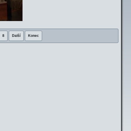
8
Další
Konec