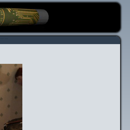
---
---