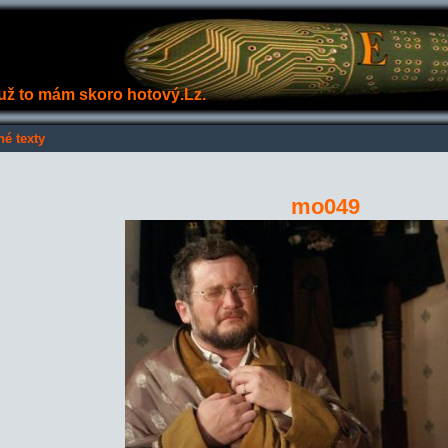
e už to mám skoro hotový.Lz.
né texty
mo049