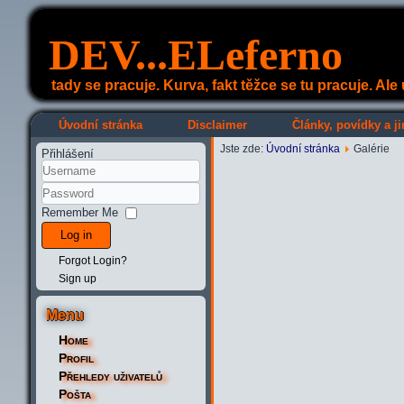
DEV...ELeferno
tady se pracuje. Kurva, fakt těžce se tu pracuje. Al
Úvodní stránka
Disclaimer
Články, povídky a ji
Jste zde:
Úvodní stránka
Galérie
Přihlášení
Remember Me
Log in
Forgot Login?
Sign up
Menu
Home
Profil
Přehledy uživatelů
Pošta