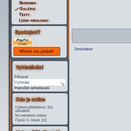
Seznamka
Galérie
Texty
Líziny kreslenky
Spokojeni?
Description
Vyhledávání
Filtrovat
Pokročilé vyhledávání
Kdo je online
Celkem přihlášeno: 311
uživatelů
No members online
Členů: 0 / Hostí: 311