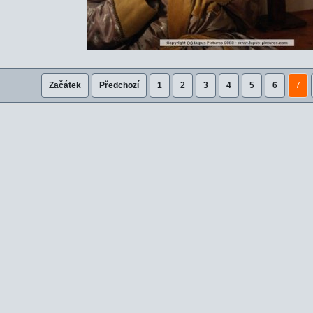
Začátek
Předchozí
1
2
3
4
5
6
7